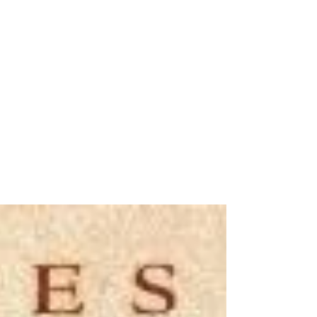
28 oct. 2024
"Souffler sur le feu -
Violences passées et à venir
en Inde" - Joe Sacco
#joesacco #reportage
#éditionsfuturopolis #futoropolis Pour
ceux qui ne connaissent pas encore Joe
Sacco, il est intéressant de présenter...