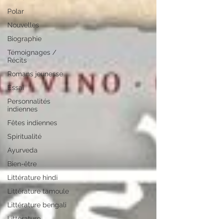
Polar
Nouvelles
Biographie
Témoignages /
Récits
Romans jeunesse
Essai
Personnalités
indiennes
Fêtes indiennes
Spiritualité
Ayurveda
Bien-être
Littérature hindi
Littérature tamoule
Littérature bengali
Littérature