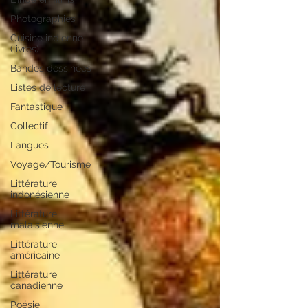
Photographies
Cuisine indienne
(livres)
Bandes dessinées
Listes de lecture
Fantastique
Collectif
Langues
Voyage/Tourisme
Littérature
indonésienne
Littérature
malaisienne
Littérature
américaine
Littérature
canadienne
Poésie