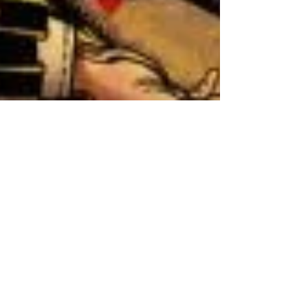
14 févr.
"Rani Lakshmi Bai, la
séditieuse" Volume 3 - Les
Reines de Sang - Delcourt
#éditionsdelcourt #lesreinesdesang
#ranilakshmibai #lakshmibai