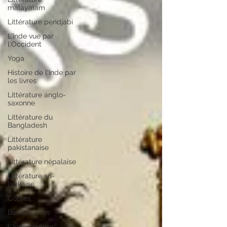
malayalam
Littérature pendjabi
L'Inde vue par
l'Occident
Yoga
Histoire de l'Inde par
les livres
Littérature anglo-
saxonne
Littérature du
Bangladesh
Littérature
pakistanaise
Littérature népalaise
Littérature sri-
lankaise
Contes
Beaux-Livres
L'Inde en films