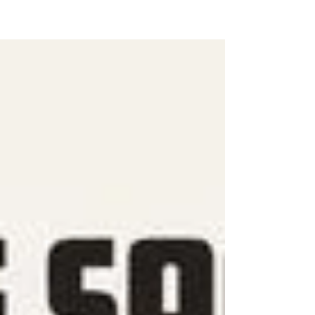
#bandedessinée #bd #delcourt
#figureindienne #indeauféminin
#biographie Car les indiens ne sont pas des
esclaves, les indiens ne sont pas des chiens
! Et sur eux veille Rama, sur eux veille le
Bienveillant regard de Vishnu,
conservateur de l'Univers. (Page 10)
Héroïne nationale et symbole de la
résistance à la domination britannique, Rani
Lakshmi Bai occupe une place unique
dans l'histoire indienne. Figure majeure