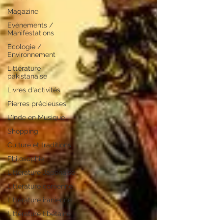
Magazine
Evènements /
Manifestations
Ecologie /
Environnement
Littérature
pakistanaise
Livres d'activités
Pierres précieuses
L'Inde en Musique
Shopping
Culture et traditions
Philosophie
Littérature Japonaise
Littérature coréenne
Littérature iranienne
Littérature tibétaine