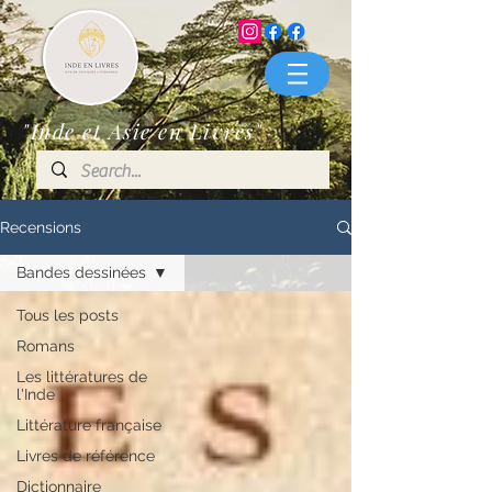
"Inde et Asie en Livres"
Recensions
Bandes dessinées
Tous les posts
Romans
Les littératures de
l'Inde
Littérature française
Livres de référence
Dictionnaire