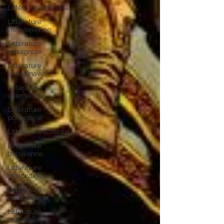
Littérature chinoise
Littérature
vietnamienne
Littérature
espagnole
Littérature
scandinave
Littérature
allemande
Littérature
portugaise
Littérature tchèque
Littérature
brésilienne
Littérature
marocaine
Littérature
mauricienne
Littérature
colombienne