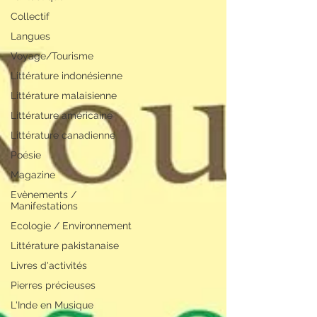
Collectif
Langues
Voyage/Tourisme
Littérature indonésienne
Littérature malaisienne
Littérature américaine
Littérature canadienne
Poésie
Magazine
Evènements /
Manifestations
Ecologie / Environnement
Littérature pakistanaise
Livres d'activités
Pierres précieuses
L'Inde en Musique