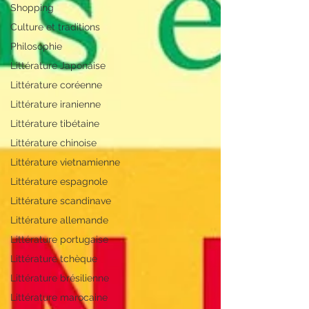
Shopping
Culture et traditions
Philosophie
Littérature Japonaise
Littérature coréenne
Littérature iranienne
Littérature tibétaine
Littérature chinoise
Littérature vietnamienne
Littérature espagnole
Littérature scandinave
Littérature allemande
Littérature portugaise
Littérature tchèque
Littérature brésilienne
Littérature marocaine