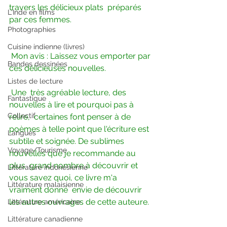
travers les délicieux plats  préparés 
L'Inde en films
par ces femmes.
Photographies
Cuisine indienne (livres)
Mon avis : Laissez vous emporter par 
Bandes dessinées
ces délicieuses nouvelles.
Listes de lecture
Une  très agréable lecture, des 
Fantastique
nouvelles à lire et pourquoi pas à 
Collectif
relire,  certaines font penser à de 
poèmes à telle point que l'écriture est  
Langues
subtile et soignée. De sublimes 
Voyage/Tourisme
nouvelles que je recommande au 
plus  grand nombre à découvrir et 
Littérature indonésienne
vous savez quoi, ce livre m'a 
Littérature malaisienne
vraiment donné  envie de découvrir 
les autres ouvrages de cette auteure.
Littérature américaine
Littérature canadienne