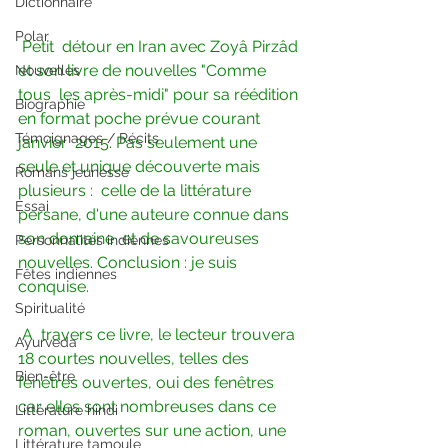
Dictionnaire
Polar
Petit  détour en Iran avec Zoyâ Pirzâd 
et son livre de nouvelles "Comme 
Nouvelles
tous  les après-midi" pour sa réédition 
Biographie
en format poche prévue courant 
Témoignages / Récits
janvier  2015. Pas seulement une 
seule et unique découverte mais 
Romans jeunesse
plusieurs :  celle de la littérature 
Essai
persane, d'une auteure connue dans 
son domaine  et de savoureuses 
Personnalités indiennes
nouvelles. Conclusion : je suis 
Fêtes indiennes
conquise.
Spiritualité
A  travers ce livre, le lecteur trouvera 
Ayurveda
18 courtes nouvelles, telles des  
Bien-être
fenêtres ouvertes, oui des fenêtres 
car elles sont nombreuses dans ce  
Littérature hindi
roman, ouvertes sur une action, une 
Littérature tamoule