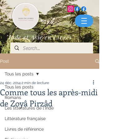
"Inde et Asie en Livres"
Post
Tous les posts
24 déc. 2014
2 min de lecture
Tous les posts
Comme tous les après-midi
Romans
de Zoyâ Pirzâd
Les littératures de l'Inde
Littérature française
Livres de référence