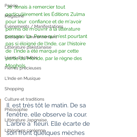
Poésie
Je  tenais à remercier tout 
particulièrement les Éditions Zulma 
Magazine
pour leur  confiance et de m'avoir 
Evènements / Manifestations
permis de m'ouvrir à la littérature 
persane. La  Perse qui n'est pourtant 
Ecologie / Environnement
pas si éloigné de l'Inde, car l'histoire 
Littérature pakistanaise
de  l'Inde a été marqué par cette 
Livres d'activités
partie du Monde, par le règne des 
Moghols.
Pierres précieuses
L'Inde en Musique
Shopping
Culture et traditions
Il  est très tôt le matin. De sa 
Philosophie
fenêtre, elle observe la cour. 
Littérature Japonaise
L'arbre a  fleuri. Elle écarte de 
Littérature coréenne
son front quelques mèches 