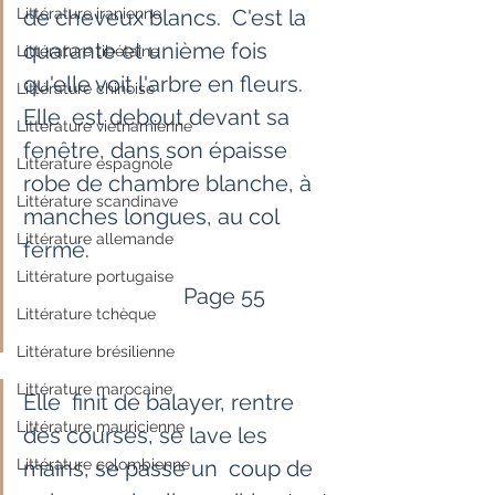
Littérature iranienne
de cheveux blancs.  C'est la 
quarante et unième fois 
Littérature tibétaine
qu'elle voit l'arbre en fleurs. 
Littérature chinoise
Elle  est debout devant sa 
Littérature vietnamienne
fenêtre, dans son épaisse 
Littérature espagnole
robe de chambre blanche, à  
Littérature scandinave
manches longues, au col 
Littérature allemande
fermé.
Littérature portugaise
                             Page 55            
Littérature tchèque
Littérature brésilienne
Littérature marocaine
Elle  finit de balayer, rentre 
Littérature mauricienne
des courses, se lave les 
Littérature colombienne
mains, se passe un  coup de 