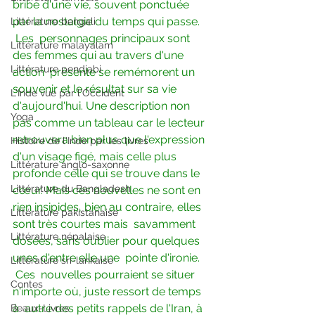
bribe d'une vie, souvent ponctuée  
par la nostalgie du temps qui passe.
Littérature bengali
Les  personnages principaux sont 
Littérature malayalam
des femmes qui au travers d'une 
Littérature pendjabi
action  présente se remémorent un 
souvenir et le résultat sur sa vie  
L'Inde vue par l'Occident
d'aujourd'hui. Une description non 
Yoga
pas comme un tableau car le lecteur  
retrouvera bien plus que l'expression 
Histoire de l'Inde par les livres
d'un visage figé, mais celle plus  
Littérature anglo-saxonne
profonde celle qui se trouve dans le 
Littérature du Bangladesh
cœur. Mais ces nouvelles ne sont en  
rien insipides, bien au contraire, elles 
Littérature pakistanaise
sont très courtes mais  savamment 
Littérature népalaise
dosées, sans oublier pour quelques 
unes d'entre elle une  pointe d'ironie.
Littérature sri-lankaise
Ces  nouvelles pourraient se situer 
Contes
n'importe où, juste ressort de temps 
à  autre des petits rappels de l'Iran, à 
Beaux-Livres