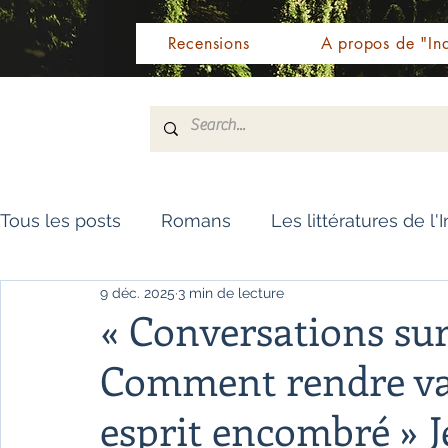
Recensions
A propos de "Ind
Tous les posts
Romans
Les littératures de l'
9 déc. 2025
3 min de lecture
Livres de référence
Dictionnaire
Polar
« Conversations sur
Comment rendre vas
Témoignages / Récits
Romans jeunesse
esprit encombré » 