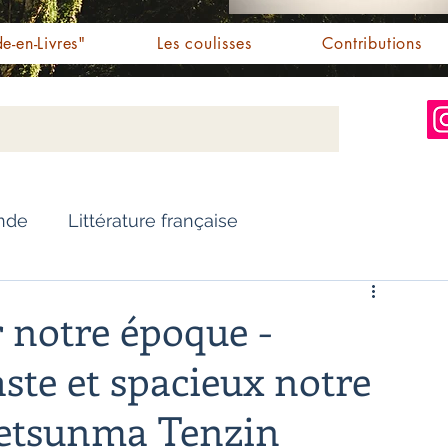
e-en-Livres"
Les coulisses
Contributions
Inde
Littérature française
Nouvelles
Biographie
 notre époque -
te et spacieux notre
Essai
Personnalités indiennes
Jetsunma Tenzin