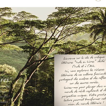
vres"
s ne vous
amais " -
ee of it."
Godden -