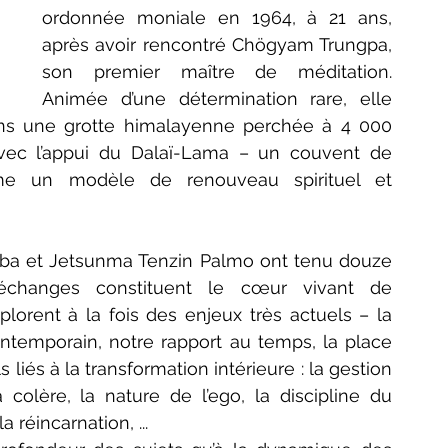
ordonnée moniale en 1964, à 21 ans, 
après avoir rencontré Chögyam Trungpa, 
son premier maître de méditation. 
Animée d’une détermination rare, elle 
ns une grotte himalayenne perchée à 4 000 
avec l’appui du Dalaï-Lama – un couvent de 
me un modèle de renouveau spirituel et 
Saliba et Jetsunma Tenzin Palmo ont tenu douze 
entretiens en visioconférence. Ces échanges constituent le cœur vivant de 
explorent à la fois des enjeux très actuels – la 
temporain, notre rapport au temps, la place 
és à la transformation intérieure : la gestion 
olère, la nature de l’ego, la discipline du 
a réincarnation, ...