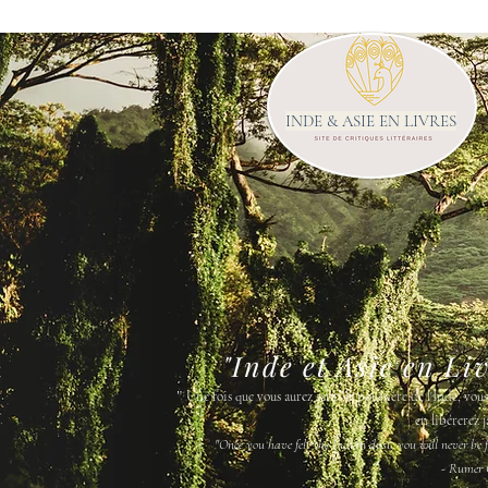
INDE & ASIE EN LIVRES
"Inde et Asie en Li
"
Une fois que vous aurez senti la poussière de l'Inde, vou
en libérerez j
"Once you have felt the Indian dust, you will never be fr
- Rumer 