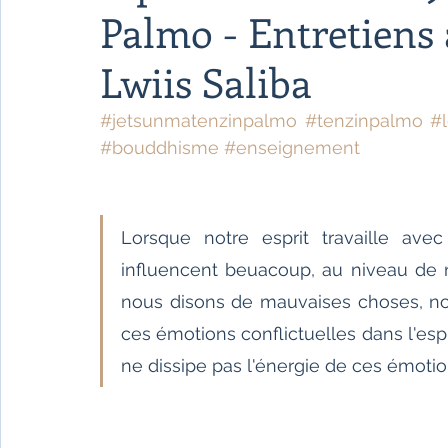
Fêtes indiennes
Spiritualité
Ayurveda
Palmo - Entretiens 
Lwiis Saliba
Littérature tamoule
Littérature bengali
#jetsunmatenzinpalmo
#tenzinpalmo
#l
#bouddhisme
#enseignement
L'Inde vue par l'Occident
Yoga
Histoire 
Lorsque notre esprit travaille ave
Littérature anglo-saxonne
Littérature du B
influencent beuacoup, au niveau de n
nous disons de mauvaises choses, no
Littérature népalaise
Littérature sri-lankaise
ces émotions conflictuelles dans l'espr
ne dissipe pas l'énergie de ces émotio