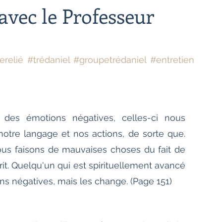
Bien-être
Littérature hindi
avec le Professeur
Littérature malayalam
Littérature pendjabi
erelié
#trédaniel
#groupetrédaniel
#entretien
de l'Inde par les livres
c des émotions négatives, celles-ci nous 
angladesh
Littérature pakistanaise
otre langage et nos actions, de sorte que. 
us faisons de mauvaises choses du fait de 
Contes
it. Quelqu'un qui est spirituellement avancé 
ns négatives, mais les change. (Page 151)