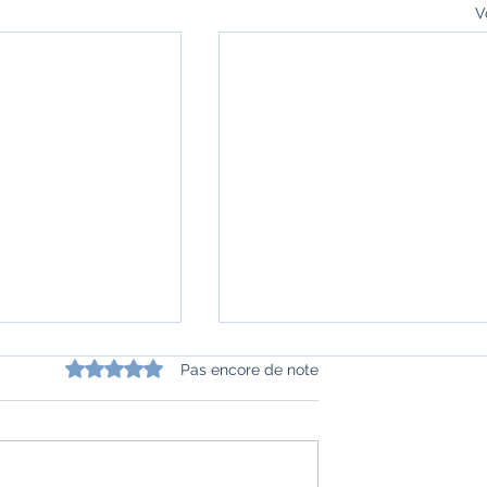
V
Noté 0 étoile sur 5.
Pas encore de note