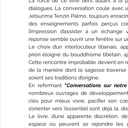
La force de ce livre tient autant à la 
dialogues. La conversation coule avec un
Jetsunma Tenzin Palmo, toujours enraciné
des enseignements parfois perçus com
l’impression d’assister à un échange v
réponse semble ouvrir une fenêtre sur 
Le choix d’un interlocuteur libanais, ap
priori éloigné du bouddhisme tibétain, aj
Cette rencontre improbable devient en r
de la manière dont la sagesse traverse l
soient ses traditions d’origine.
En refermant 
"
Conversations sur notr
nombreux ouvrages de développement pe
clés pour mieux vivre, pacifier son cœu
s’orienter vers l’essentiel sont déjà là, 
Le livre, d’une apparente discrétion, dép
espace où peuvent se rejoindre les gra