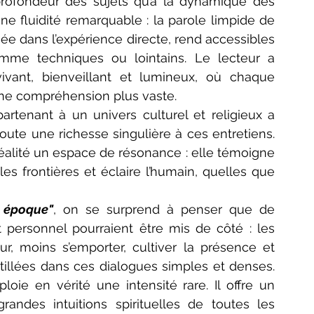
profondeur des sujets qu’à la dynamique des 
e fluidité remarquable : la parole limpide de 
e dans l’expérience directe, rend accessibles 
me techniques ou lointains. Le lecteur a 
ivant, bienveillant et lumineux, où chaque 
une compréhension plus vaste.
partenant à un univers culturel et religieux a 
oute une richesse singulière à ces entretiens. 
éalité un espace de résonance : elle témoigne 
es frontières et éclaire l’humain, quelles que 
e époque"
, on se surprend à penser que de 
rsonnel pourraient être mis de côté : les 
r, moins s’emporter, cultiver la présence et 
distillées dans ces dialogues simples et denses. 
loie en vérité une intensité rare. Il offre un 
ndes intuitions spirituelles de toutes les 