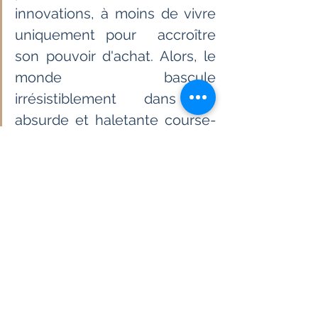
innovations, à moins de vivre 
uniquement pour  accroître 
son pouvoir d'achat. Alors, le 
monde bascule 
irrésistiblement  dans une 
absurde et haletante course-
poursuite. La perte des 
repères le  noie toujours plus 
dans l'âge sombre de Kali 
Yuga (l'âge de fer de la  
cosmogonie hindoue), décrit 
et décrié avec tant de 
pertinence par  Guénon.
                             Page 28                     