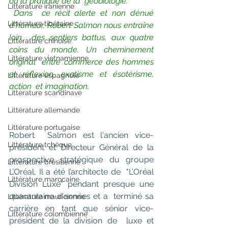
ou la pratique de la  géobiologie.
Littérature iranienne
Dans  ce récit alerte et non dénué 
Littérature tibétaine
d'humour, Robert Salmon nous entraîne 
loin  des sentiers battus, aux quatre 
Littérature chinoise
coins du monde. Un cheminement 
Littérature vietnamienne
original  entre commerce des hommes 
et réflexion, exotisme et ésotérisme, 
Littérature espagnole
action  et imagination.
Littérature scandinave
Littérature allemande
Littérature portugaise
Robert  Salmon est l'ancien vice-
Littérature tchèque
président et Directeur Général de la  
prospective stratégique du groupe 
Littérature brésilienne
L’Oréal, Il a été l’architecte de  "L’Oréal 
Littérature marocaine
Division Luxe" pendant presque une 
quarantaine d'années et a  terminé sa 
Littérature mauricienne
carrière en tant que sénior vice-
Littérature colombienne
président de la division de  luxe et 