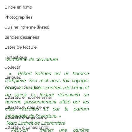
L'Inde en films
Photographies
Cuisine indienne (livres)
Bandes dessinées
Listes de lecture
Fantastique
Quatrième de couverture 
Collectif
«  Robert Salmon est un homme 
Langues
complexe. Son récit nous fait voyager 
Voyage/Tourisme
dans  les multiples contrées de l'âme et 
du savoir. Le lecteur découvrira un  
Littérature indonésienne
homme passionnément attiré par les 
Littérature malaisienne
cités interdites et par le parfum  
inégalable de l'aventure. »
Littérature américaine
Marc Ladreit de Lacharrière
Littérature canadienne
Peut-on  mener une carrière 