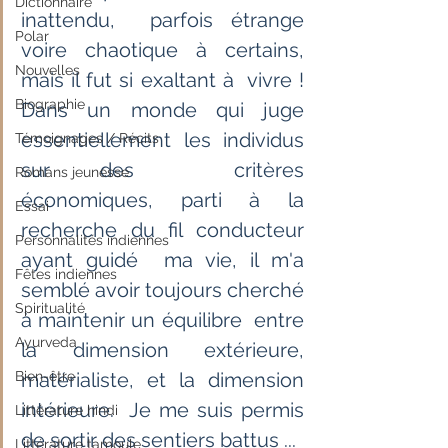
Dictionnaire
inattendu,  parfois étrange 
Polar
voire chaotique à certains, 
Nouvelles
mais il fut si exaltant à  vivre ! 
Biographie
Dans un monde qui juge 
essentiellement les individus 
Témoignages / Récits
sur des  critères 
Romans jeunesse
économiques, parti à la 
Essai
recherche du fil conducteur 
Personnalités indiennes
ayant guidé  ma vie, il m'a 
Fêtes indiennes
semblé avoir toujours cherché 
Spiritualité
à maintenir un équilibre  entre 
Ayurveda
la dimension extérieure, 
Bien-être
matérialiste, et la dimension 
intérieure.  Je me suis permis 
Littérature hindi
de sortir des sentiers battus ...
Littérature tamoule