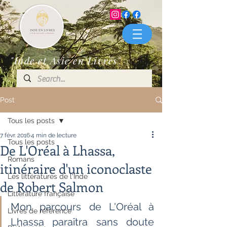
"Inde et Asie en Livres"
Post
Tous les posts
7 févr. 2016
4 min de lecture
Tous les posts
De L'Oréal à Lhassa,
Romans
itinéraire d'un iconoclaste
Les littératures de l'Inde
de Robert Salmon
Littérature française
Mon parcours de L'Oréal à 
Livres de référence
Lhassa paraîtra sans doute 