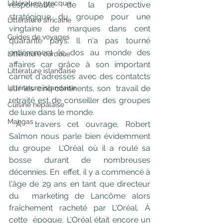
Littérature grecque
responsable de la prospective 
stratégique du groupe pour une  
Littérature africaine
vingtaine de marques dans cent 
Guides de voyages
quarante pays. Il n'a pas tourné  
entièrement le dos au monde des 
Littérature ourdoue
affaires car grâce à son important  
Littérature islandaise
carnet d'adresses avec des contatcts 
Littérature islandaise
sur les cinq continents, son  travail de 
retraité est de conseiller des groupes 
Cuisine népalaise
de luxe dans le monde.
Mangas
À  travers cet ouvrage, Robert 
Salmon nous parle bien évidemment 
du groupe  L'Oréal où il a roulé sa 
bosse durant de nombreuses 
décennies. En  effet, il y a commencé à 
l'âge de 29 ans en tant que directeur 
du  marketing de Lancôme alors 
fraîchement racheté par L'Oréal. À 
cette  époque, L'Oréal était encore un 