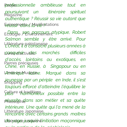
professionnelle ambitieuse tout en 
Poésie
poursuivant un  itinéraire spirituel 
Magazine
authentique ? Réussir sa vie autant que 
Evènements / Manifestations
réussir  dans la vie ?
Dans  son parcours atypique, Robert 
Ecologie / Environnement
Salmon semble y être arrivé. Pour  
Littérature pakistanaise
L'Oréal, il a consacré plusieurs années à 
conquérir des marchés  difficiles 
Livres d'activités
d'accès, lointains ou exotiques, en 
Pierres précieuses
Chine, en Russie, à  Singapour ou en 
L'Inde en Musique
Amérique latine. Marqué dans sa 
jeunesse par un périple  en Inde, il s'est 
Shopping
toujours efforcé d'atteindre l'équilibre le 
Culture et traditions
plus  harmonieux possible entre la 
réussite dans son métier et sa quête  
Philosophie
intérieure. Une quête qui l'a mené de la 
Littérature Japonaise
rencontre avec certains grands  maîtres 
du yoga jusqu'à l'initiation maçonnique 
Littérature coréenne