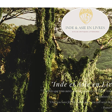
INDE & ASIE EN LIVRES
"Inde et Asie en Li
"
Une fois que vous aurez senti la poussière de l'Inde, vou
en libérerez j
"Once you have felt the Indian dust, you will never be fr
- Rumer 