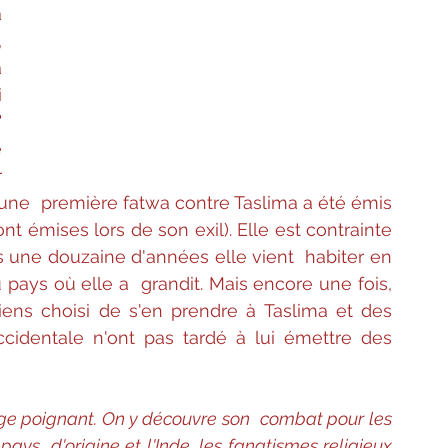
 
 
 
 
 
 
 
 une  première fatwa contre Taslima a été émis 
ont émises lors de son exil). Elle est contrainte 
s une douzaine d'années elle vient  habiter en 
u pays où elle a  grandit. Mais encore une fois, 
diens choisi de s'en prendre à Taslima et des 
identale n'ont pas tardé à lui émettre des 
age poignant. On y découvre son  combat pour les 
ys  d'origine et l'Inde, les fanatismes religieux 