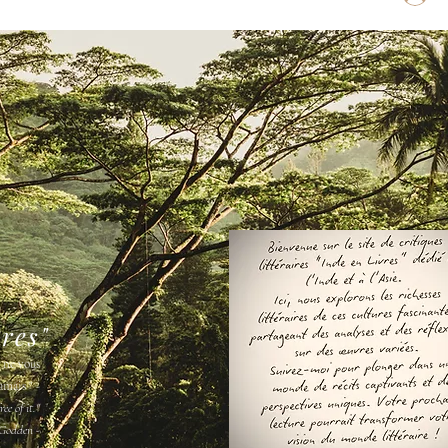
vres"
s ne vous
amais " -
ee of it."
Godden -