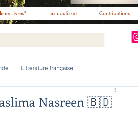
e-en-Livres"
Les coulisses
Contributions
Inde
Littérature française
Nouvelles
Biographie
Taslima Nasreen 🇧🇩
Essai
Personnalités indiennes