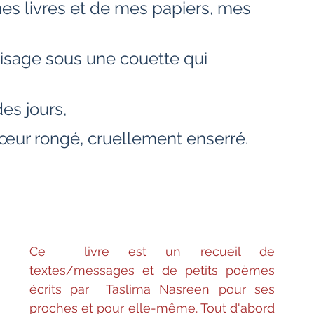
es livres et de mes papiers, mes 
Bien-être
Littérature hindi
 visage sous une couette qui 
Littérature malayalam
Littérature pendjabi
s jours,   
de l'Inde par les livres
œur rongé, cruellement enserré.  
angladesh
Littérature pakistanaise
                 
Contes
Ce  livre est un recueil de 
textes/messages et de petits poèmes 
écrits par  Taslima Nasreen pour ses 
proches et pour elle-même. Tout d'abord 