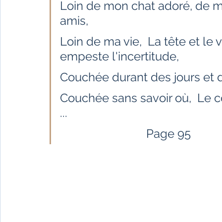
Loin de mon chat adoré, de m
Fêtes indiennes
Spiritualité
Ayurveda
amis,  
Loin de ma vie,  La tête et le
Littérature tamoule
Littérature bengali
empeste l'incertitude,  
Couchée durant des jours et de
L'Inde vue par l'Occident
Yoga
Histoire 
Couchée sans savoir où,  Le c
...
Littérature anglo-saxonne
Littérature du B
                             Page 95    
Littérature népalaise
Littérature sri-lankaise