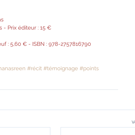
as
 - Prix éditeur : 15 €
neuf : 5,60 € - ISBN : 978-2757816790
manasreen
#récit
#témoignage
#points
V