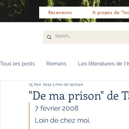
Recensions
A propos de "Ind
Tous les posts
Romans
Les littératures de l'
15 févr. 2014
3 min de lecture
Livres de référence
Dictionnaire
Polar
"De ma prison" de 
7 février 2008  
Témoignages / Récits
Romans jeunesse
Loin de chez moi,   