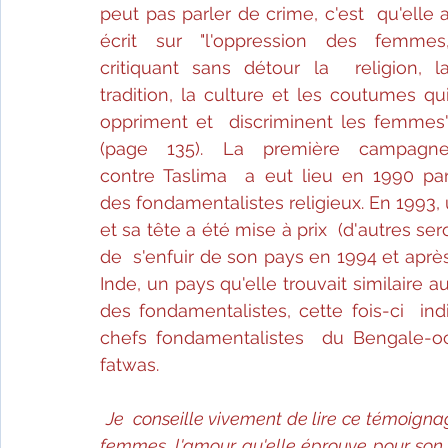
peut pas parler de crime, c'est  qu'elle a
écrit sur "l'oppression des femmes,
critiquant sans détour la  religion, la
tradition, la culture et les coutumes qui
oppriment et  discriminent les femmes"
(page 135). La première campagne
contre Taslima  a eut lieu en 1990 par
des fondamentalistes religieux. En 1993,
et sa tête a été mise à prix  (d'autres ser
de  s'enfuir de son pays en 1994 et aprè
Inde, un pays qu'elle trouvait similaire a
des fondamentalistes, cette fois-ci  in
chefs fondamentalistes  du Bengale-occ
fatwas.
Je  conseille vivement de lire ce témoign
femmes, l'amour qu'elle éprouve pour son pa