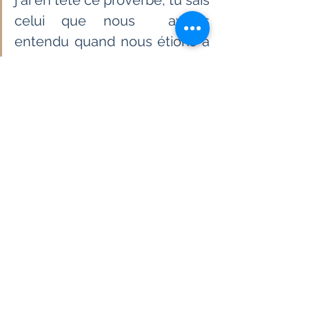
j'ai en tête ce proverbe, tu sais 
celui que nous  avions 
entendu quand nous étions à 
Madagascar : un ouvrage de 
soie  terminé avec du raphia 
n'aura jamais aucune solidité. 
J'ai l'impression  de ne plus 
avoir que du raphia entre les 
mains et de saboter tout le  
travail que j'ai fait au cours de 
toutes ces années.