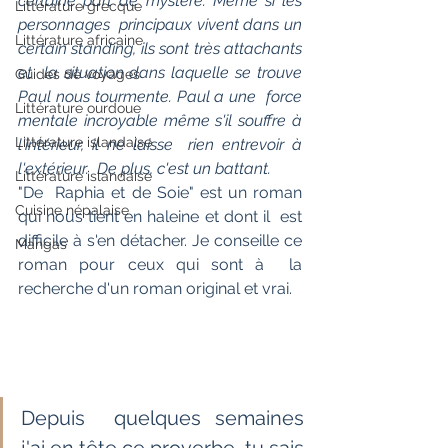
certaine part de mystère. Même si les 
Littérature grecque
personnages  principaux vivent dans un 
Littérature africaine
certain standing, ils sont très attachants 
et  la situation dans laquelle se trouve 
Guides de voyages
Paul nous tourmente. Paul a une  force 
Littérature ourdoue
mentale incroyable même s'il souffre à 
Littérature islandaise
l'intérieur, il ne laisse  rien entrevoir à 
l'extérieur.  De plus, c'est un battant.
Littérature islandaise
"De  Raphia et de Soie" est un roman 
Cuisine népalaise
qui nous tient en haleine et dont il  est 
difficile à s'en détacher. Je conseille ce 
Mangas
roman pour ceux qui sont à  la 
recherche d'un roman original et vrai.
Depuis  quelques semaines 