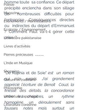
homme toute  sa confiance. Ce départ 
Poésie
précipité enclencha dans son sillage 
Magazine
de  nombreuses difficultés pour 
l'entreprise. Conséquences directes 
Evènements / Manifestations
ou  indirectes du départ d'Emmanuel 
Ecologie / Environnement
? Comment Paul va-t-il gérer cette 
crise  ?
Littérature pakistanaise
Livres d'activités
Pierres précieuses
-----
L'Inde en Musique
Shopping
"De Raphia et de Soie" 
est  un roman 
qui m'a surpris. J'ai grandement 
Culture et traditions
apprécié l'écriture de Benoît  Couzi, la 
Philosophie
finesse des détails, la concordance 
entre les chapitres, un  rythme 
Littérature Japonaise
homogène, un déroulement sans 
Littérature coréenne
fausses notes mais surtout un  