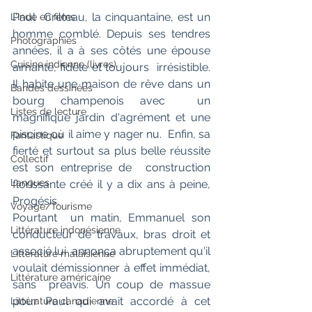
Paul  Créteau, la cinquantaine, est un 
L'Inde en films
homme comblé. Depuis ses tendres  
Photographies
années, il a à ses côtés une épouse 
Cuisine indienne (livres)
aimante, fidèle et toujours  irrésistible. 
Il habite une maison de rêve dans un 
Bandes dessinées
bourg champenois avec  un 
Listes de lecture
magnifique jardin d'agrément et une 
piscine où il aime y nager nu.  Enfin, sa 
Fantastique
fierté et surtout sa plus belle réussite 
Collectif
est son entreprise de  construction 
Langues
florissante créé il y a dix ans à peine, 
Progésis.
Voyage/Tourisme
Pourtant  un matin, Emmanuel son 
Littérature indonésienne
conducteur de travaux, bras droit et 
associé lui  annonça abruptement qu'il 
Littérature malaisienne
voulait démissionner à effet immédiat, 
Littérature américaine
sans  préavis. Un coup de massue 
pour Paul qui avait accordé à cet 
Littérature canadienne