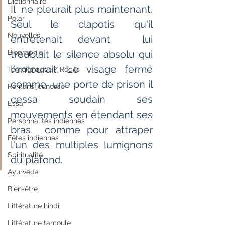
Dictionnaire
Il  ne pleurait plus maintenant. 
Polar
Seul le clapotis qu'il 
Nouvelles
entretenait devant  lui 
Biographie
troublait le silence absolu qui 
l'entourait. Le visage fermé 
Témoignages / Récits
comme  une porte de prison il 
Romans jeunesse
cessa soudain ses 
Essai
mouvements en étendant ses 
Personnalités indiennes
bras  comme pour attraper 
Fêtes indiennes
l'un des multiples lumignons 
Spiritualité
du plafond.
Ayurveda
Bien-être
Littérature hindi
Littérature tamoule