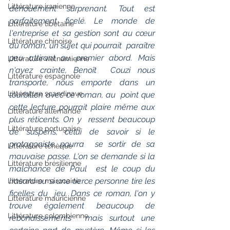
Littérature iranienne
dénouement surprenant. Tout est 
parfaitement ficelé. Le monde de  
Littérature tibétaine
l'entreprise et sa gestion sont au cœur 
Littérature chinoise
du roman, un sujet qui pourrait  paraître 
peu attirant au premier abord. Mais 
Littérature vietnamienne
n'ayez crainte, Benoît  Couzi nous 
Littérature espagnole
transporte, nous emporte dans un 
Littérature scandinave
tourbillon avec ce roman, au  point que 
cette lecture pourrait plaire même aux 
Littérature allemande
plus réticents. On y  ressent beaucoup 
Littérature portugaise
de suspens, celui de savoir si le 
protagoniste pourra  se sortir de sa 
Littérature tchèque
mauvaise passe. L'on se demande si la 
Littérature brésilienne
malchance de Paul  est le coup du 
hasard ou si une tierce personne tire les 
Littérature marocaine
ficelles du  jeu. Dans ce roman, l'on y 
Littérature mauricienne
trouve également beaucoup de 
Littérature colombienne
rebondissements  mais surtout une 