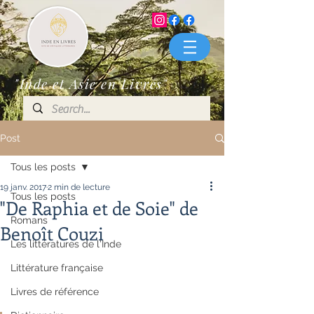
"Inde et Asie en Livres"
Post
Tous les posts
19 janv. 2017
2 min de lecture
Tous les posts
"De Raphia et de Soie" de
Romans
Benoît Couzi
Les littératures de l'Inde
Littérature française
Livres de référence