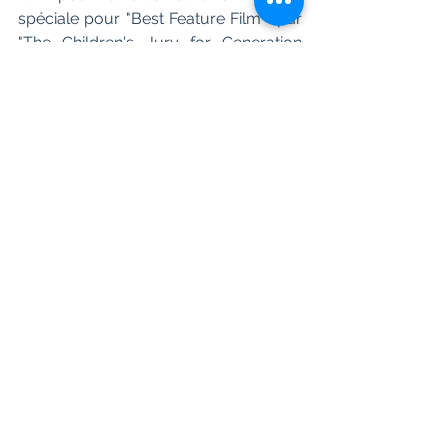
spéciale pour "Best Feature Film"  par 
"The Children's Jury for Generation 
Kplus".Le film a également remporté le 
"Best  Film Award" dans la catégorie 
"Children's Feature Film  Competition-
Cinema in Sneakers (film festival) and 
le "Best Film Award-  au "Montreal 
International Children's Film Festival" 
(FIFEM). "Dhanak"  a été également 
projeté au "Toronto International Film 
Festival". Hetal  Gada a reçu une 
mention spéciale pour sa 
performance au "2nd FOI Online  
Awards". Le film a remporté le prix du 
meilleur film pour enfants au  "64e 
National Film Awards".