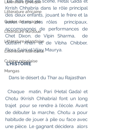
 Le  film met en scène, Hetal Gada et 
Littérature grecque
Krrish Chhabria dans le rôle principal  
Littérature africaine
des deux enfants, jouant le frère et la 
Guides de voyages
sœur, dans des rôles  principaux, 
accompagnés de performances de 
Littérature ourdoue
Chet Dixon, de Vipin Sharma,  de 
Littérature islandaise
Gulfam Khan et de Vibha Chibber, 
Flora Saini et Vijay Maurya. 
Littérature islandaise
Cuisine népalaise
L'HISTOIRE
Mangas
   Dans le désert du Thar au Rajasthan
 Chaque  matin, Pari (Hetal Gada) et 
Chotu (Krrish Chhabria) font un long 
trajet  pour se rendre à l'école. Avant 
de débuter la marche, Chotu a pour  
habitude de jouer à pile ou face avec 
une pièce. Le gagnant décidera  alors 