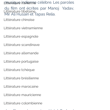
musique indienne célèbre. Les paroles 
Littérature iranienne
du film ont écrites par Manoj  Yadav, 
Littérature tibétaine
Mir Ali Husain et Tapas Relia.
Littérature chinoise
Littérature vietnamienne
Littérature espagnole
Littérature scandinave
Littérature allemande
Littérature portugaise
Littérature tchèque
Littérature brésilienne
Littérature marocaine
Littérature mauricienne
Littérature colombienne