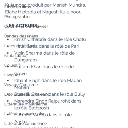
Kukunoor, produit par Manish Mundra, 
L'Inde en films
Elahe Hiptoola et Nagesh Kukunoor.
Photographies
LES ACTEURS :
Cuisine indienne (livres)
Bandes dessinées
Krrish Chhabria dans le rôle Chotu
Listes de lecture
Hetal Gada dans le rôle de Pari
Vipin Sharma dans le rôle de 
Fantastique
Dungaram
Collectif
Gulfam Khan dans le rôle de 
Gowri
Langues
Idhant Singh dans le rôle Madan 
Voyage/Tourisme
Mohan
Swastik Chavan dans le rôle Bully
Littérature indonésienne
Narendra Singh Rajpurohit dans 
Littérature malaisienne
le rôle Bathposh
Littérature américaine
Harmeet Arora dans le rôle 
Aashajii
Littérature canadienne