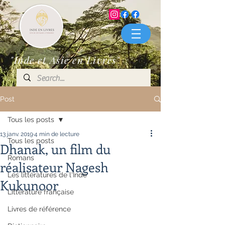
"Inde et Asie en Livres"
Post
Tous les posts
13 janv. 2019
4 min de lecture
Tous les posts
Dhanak, un film du
Romans
réalisateur Nagesh
Les littératures de l'Inde
Kukunoor
Littérature française
Livres de référence