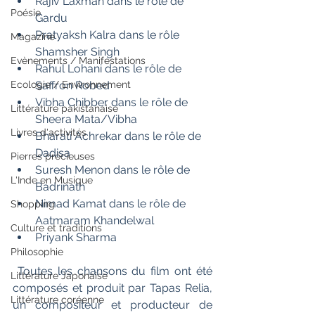
Rajiv Laxman dans le rôle de 
Poésie
Gardu
Pratyaksh Kalra dans le rôle 
Magazine
Shamsher Singh
Evènements / Manifestations
Rahul Lohani dans le rôle de 
Ecologie / Environnement
Saffron Robed
Vibha Chibber dans le rôle de 
Littérature pakistanaise
Sheera Mata/Vibha
Livres d'activités
Bharati Achrekar dans le rôle de 
Dadisa
Pierres précieuses
Suresh Menon dans le rôle de 
L'Inde en Musique
Badrinath
Nimad Kamat dans le rôle de 
Shopping
Aatmaram Khandelwal
Culture et traditions
Priyank Sharma
Philosophie
 Toutes les chansons du film ont été  
Littérature Japonaise
composés et produit par Tapas Relia, 
Littérature coréenne
un compositeur et producteur de  