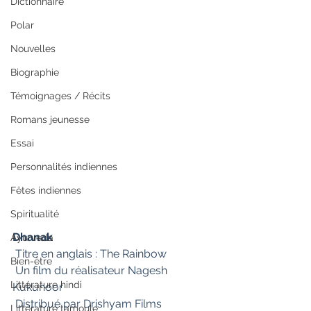
Dictionnaire
Polar
Nouvelles
Biographie
Témoignages / Récits
Romans jeunesse
Essai
Personnalités indiennes
Fêtes indiennes
Spiritualité
Dhanak
Ayurveda
 Titre en anglais : The Rainbow
Bien-être
 Un film du réalisateur Nagesh 
Littérature hindi
Kukunoor
 Distribué par Drishyam Films
Littérature tamoule