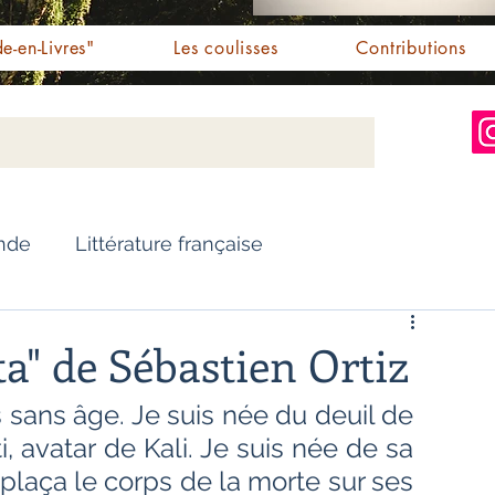
e-en-Livres"
Les coulisses
Contributions
Inde
Littérature française
Nouvelles
Biographie
a" de Sébastien Ortiz
 sans âge. Je suis née du deuil de 
Essai
Personnalités indiennes
 avatar de Kali. Je suis née de sa 
 plaça le corps de la morte sur ses 