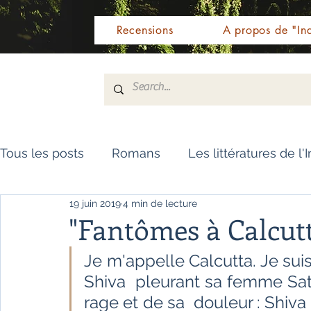
Recensions
A propos de "Ind
Tous les posts
Romans
Les littératures de l'
19 juin 2019
4 min de lecture
Livres de référence
Dictionnaire
Polar
"Fantômes à Calcutt
Je m'appelle Calcutta. Je suis
Témoignages / Récits
Romans jeunesse
Shiva  pleurant sa femme Sati,
rage et de sa  douleur : Shiva