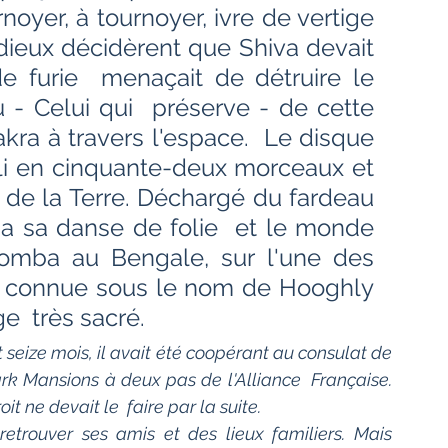
Bien-être
Littérature hindi
yer, à tournoyer, ivre de vertige 
dieux décidèrent que Shiva devait 
e furie  menaçait de détruire le 
Littérature malayalam
Littérature pendjabi
 - Celui qui  préserve - de cette 
kra à travers l'espace.  Le disque 
li en cinquante-deux morceaux et  
de l'Inde par les livres
 de la Terre. Déchargé du fardeau 
sa sa danse de folie  et le monde 
angladesh
Littérature pakistanaise
 tomba au Bengale, sur l'une des 
es connue sous le nom de Hooghly 
e  très sacré. 
Contes
t seize mois, il avait été coopérant au consulat de 
rk Mansions à deux pas de l'Alliance  Française. 
 ne devait le  faire par la suite.
retrouver ses amis et des lieux familiers. Mais 