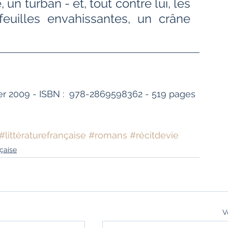
un turban - et, tout contre lui, les 
uilles envahissantes, un crâne 
vier 2009 - ISBN :  978-2869598362 - 519 pages 
#littératurefrançaise
#romans
#récitdevie
nçaise
V