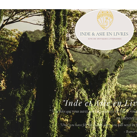
INDE & ASIE EN LIVRES
"Inde et Asie en Li
"
Une fois que vous aurez senti la poussière de l'Inde, vou
en libérerez j
"Once you have felt the Indian dust, you will never be fr
- Rumer 