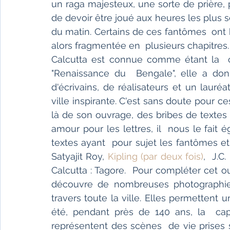
un raga majesteux, une sorte de prière, pr
de devoir être joué aux heures les plus so
du matin. Certains de ces fantômes  ont 
alors fragmentée en  plusieurs chapitres.
Calcutta est connue comme étant la  cap
"Renaissance du  Bengale", elle a don
d'écrivains, de réalisateurs et un lauré
ville inspirante. C'est sans doute pour ce
là de son ouvrage, des bribes de textes 
amour pour les lettres, il  nous le fait
textes ayant  pour sujet les fantômes et 
Satyajit Roy, 
Kipling (par deux fois)
,  J.C
Calcutta : Tagore.  Pour compléter cet ouv
découvre de nombreuses photographies 
travers toute la ville. Elles permettent 
été, pendant près de 140 ans, la  capi
représentent des scènes  de vie prises s