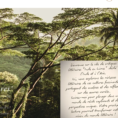
vres"
s ne vous
amais " -
ee of it."
Godden -