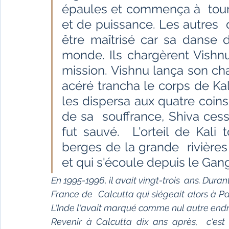
Fêtes indiennes
Spiritualité
Ayurveda
épaules et commença à  tourno
et de puissance. Les autres  
être maîtrisé car sa danse d
Littérature tamoule
Littérature bengali
monde. Ils chargèrent Vishnu
mission. Vishnu lança son cha
acéré trancha le corps de Ka
L'Inde vue par l'Occident
Yoga
Histoire 
les dispersa aux quatre coins
de sa  souffrance, Shiva ces
Littérature anglo-saxonne
Littérature du B
fut sauvé.  L'orteil de Kali
berges de la grande  rivièr
et qui s'écoule depuis le Gang
Littérature népalaise
Littérature sri-lankaise
En 1995-1996, il avait vingt-trois  ans. Duran
France de  Calcutta qui siégeait alors à Pa
L'Inde l'avait marqué comme nul autre endroit
Revenir à Calcutta dix ans après,  c'est 