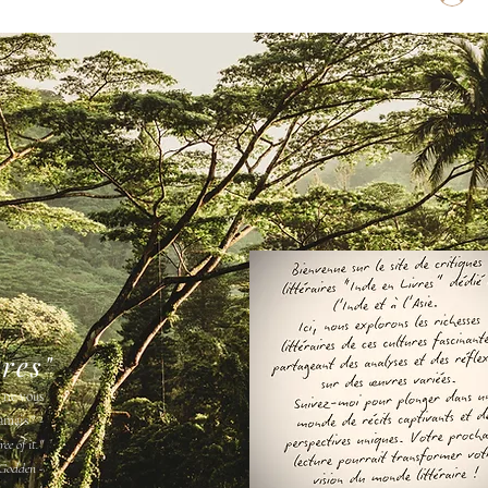
vres"
s ne vous
amais " -
ee of it."
Godden -