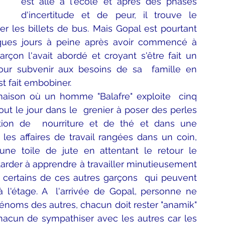
est allé à l'école et après des phases  
d'incertitude et de peur, il trouve le 
 les billets de bus. Mais Gopal est pourtant 
lques jours à peine après avoir commencé à 
rçon l'avait abordé et croyant s'être fait un  
 pour subvenir aux besoins de sa  famille en 
st fait embobiner.
maison où un homme "Balafre" exploite  cinq 
out le jour dans le  grenier à poser des perles 
ion de  nourriture et de thé et dans une 
les affaires de travail rangées dans un coin, 
ne toile de jute en attentant le retour le 
arder à apprendre à travailler minutieusement  
 certains de ces autres garçons  qui peuvent 
à l'étage. A  l'arrivée de Gopal, personne ne 
rénoms des autres, chacun doit rester "anamik" 
 chacun de sympathiser avec les autres car les 