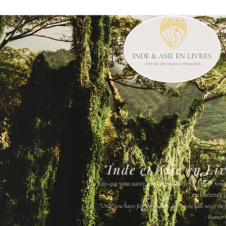
INDE & ASIE EN LIVRES
"Inde et Asie en Li
"
Une fois que vous aurez senti la poussière de l'Inde, vou
en libérerez j
"Once you have felt the Indian dust, you will never be fr
- Rumer 