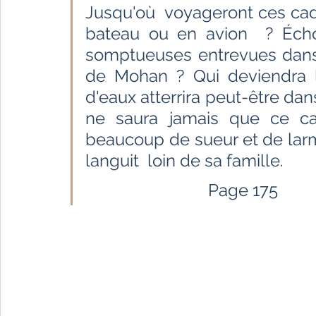
Fêtes indiennes
Spiritualité
Ayurveda
Jusqu'où  voyageront ces cadr
bateau ou en avion  ? Écho
somptueuses entrevues dans 
Littérature tamoule
Littérature bengali
de Mohan ? Qui deviendra le
d'eaux atterrira peut-être dans
ne saura jamais que ce cad
L'Inde vue par l'Occident
Yoga
Histoire 
beaucoup de sueur et de larm
languit  loin de sa famille. 
Littérature anglo-saxonne
Littérature du B
                             Page 175  
Littérature népalaise
Littérature sri-lankaise