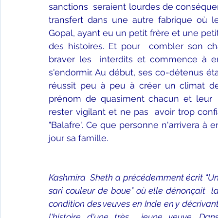
sanctions  seraient lourdes de conséquence
transfert dans une autre fabrique où le 
Gopal, ayant eu un petit frère et une peti
des histoires. Et pour  combler son cha
braver les  interdits et commence à en 
s'endormir. Au début, ses co-détenus éta
réussit peu à peu à créer un climat de
prénom de quasiment chacun et leur  h
rester vigilant et ne pas  avoir trop con
"Balafre". Ce que personne n'arrivera à e
jour sa famille.
Kashmira  Sheth a précédemment écrit "Un
sari couleur de boue" où elle dénonçait  la
condition des veuves en Inde en y décrivant
l'histoire d'une très  jeune veuve. Dans