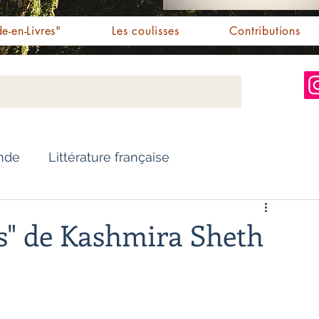
e-en-Livres"
Les coulisses
Contributions
Inde
Littérature française
Nouvelles
Biographie
s" de Kashmira Sheth
Essai
Personnalités indiennes