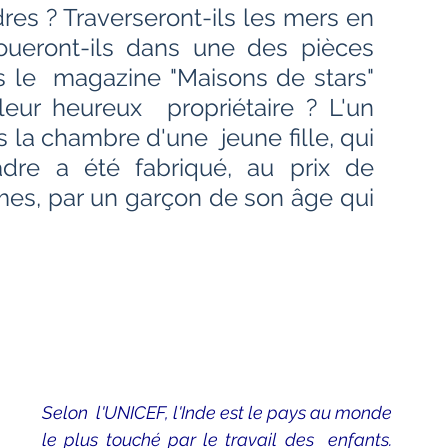
Bien-être
Littérature hindi
es ? Traverseront-ils les mers en 
ueront-ils dans une des pièces 
le  magazine "Maisons de stars" 
Littérature malayalam
Littérature pendjabi
ur heureux  propriétaire ? L'un 
 la chambre d'une  jeune fille, qui 
re a été fabriqué, au prix de  
de l'Inde par les livres
es, par un garçon de son âge qui 
angladesh
Littérature pakistanaise
                   
Contes
Selon  l'UNICEF, l'Inde est le pays au monde 
le plus touché par le travail des  enfants. 