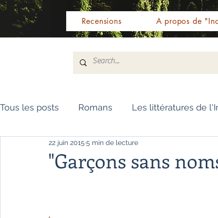
Recensions
A propos de "Ind
Tous les posts
Romans
Les littératures de l'
22 juin 2015
5 min de lecture
Livres de référence
Dictionnaire
Polar
"Garçons sans nom
Témoignages / Récits
Romans jeunesse