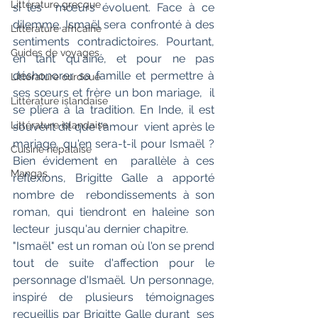
Littérature grecque
si les  mœurs évoluent. Face à ce 
dilemme, Ismaël sera confronté à des  
Littérature africaine
sentiments contradictoires. Pourtant, 
Guides de voyages
en tant qu'ainé, et pour ne pas  
déshonorer sa famille et permettre à 
Littérature ourdoue
ses sœurs et frère un bon mariage,  il 
Littérature islandaise
se pliera à la tradition. En Inde, il est 
Littérature islandaise
souvent dit que l'amour  vient après le 
mariage, qu'en sera-t-il pour Ismaël ? 
Cuisine népalaise
Bien évidement en  parallèle à ces 
Mangas
réflexions, Brigitte Galle a apporté 
nombre de  rebondissements à son 
roman, qui tiendront en haleine son 
lecteur  jusqu'au dernier chapitre.
"Ismaël" est un roman où l'on se prend  
tout de suite d'affection pour le 
personnage d'Ismaël. Un personnage,  
inspiré de plusieurs témoignages 
recueillis par Brigitte Galle durant  ses 