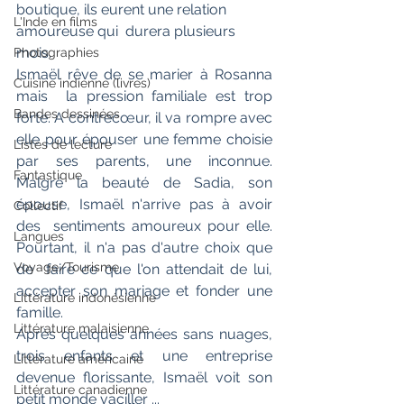
boutique, ils eurent une relation 
L'Inde en films
amoureuse qui  durera plusieurs 
mois.
Photographies
Ismaël rêve de se marier à Rosanna 
Cuisine indienne (livres)
mais  la pression familiale est trop 
Bandes dessinées
forte. A contrecœur, il va rompre avec  
elle pour épouser une femme choisie 
Listes de lecture
par ses parents, une inconnue.  
Fantastique
Malgré la beauté de Sadia, son 
épouse, Ismaël n'arrive pas à avoir 
Collectif
des  sentiments amoureux pour elle. 
Langues
Pourtant, il n'a pas d'autre choix que 
Voyage/Tourisme
de  faire ce que l'on attendait de lui, 
accepter son mariage et fonder une  
Littérature indonésienne
famille.
Littérature malaisienne
Après quelques années sans nuages, 
trois enfants et une entreprise 
Littérature américaine
devenue florissante, Ismaël voit son 
Littérature canadienne
petit monde vaciller ...