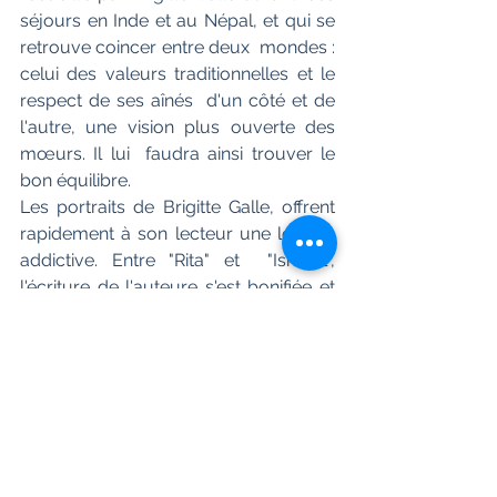
séjours en Inde et au Népal, et qui se 
retrouve coincer entre deux  mondes : 
celui des valeurs traditionnelles et le 
respect de ses aînés  d'un côté et de 
l'autre, une vision plus ouverte des 
mœurs. Il lui  faudra ainsi trouver le 
bon équilibre.
Les portraits de Brigitte Galle, offrent  
rapidement à son lecteur une lecture 
addictive. Entre "Rita" et  "Ismaël", 
l'écriture de l'auteure s'est bonifiée et 
l'on ne peut que  souhaiter qu'elle 
nous dépeigne un nouveau portrait 
très rapidement.  Soyez à votre tour, 
toucher par l'histoire d'Ismaël.
Alors nous avons parlé 
d'amour. Nous nous sommes 
regardés avec amour et nous 