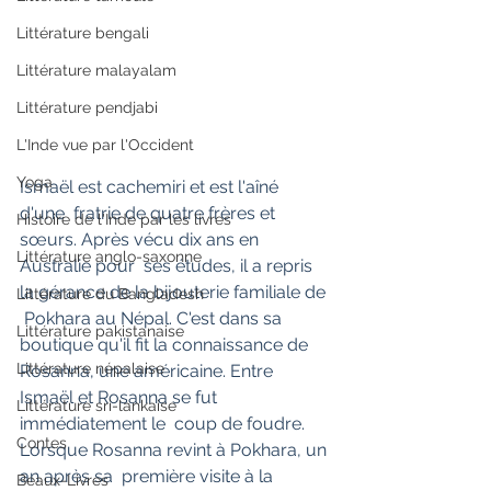
Littérature bengali
Littérature malayalam
Littérature pendjabi
L'Inde vue par l'Occident
Yoga
Ismaël est cachemiri et est l'aîné 
d'une  fratrie de quatre frères et 
Histoire de l'Inde par les livres
sœurs. Après vécu dix ans en 
Littérature anglo-saxonne
Australie pour  ses études, il a repris 
la gérance de la bijouterie familiale de 
Littérature du Bangladesh
 Pokhara au Népal. C'est dans sa 
Littérature pakistanaise
boutique qu'il fit la connaissance de  
Littérature népalaise
Rosanna, une américaine. Entre 
Ismaël et Rosanna se fut 
Littérature sri-lankaise
immédiatement le  coup de foudre. 
Contes
Lorsque Rosanna revint à Pokhara, un 
an après sa  première visite à la 
Beaux-Livres