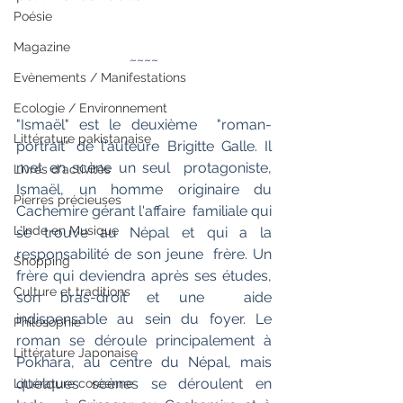
Poésie
Magazine
~~~~
Evènements / Manifestations
Ecologie / Environnement
"Ismaël" est le deuxième  "roman-
Littérature pakistanaise
portrait" de l'auteure Brigitte Galle. Il 
met en scène un seul  protagoniste, 
Livres d'activités
Ismaël, un homme originaire du 
Pierres précieuses
Cachemire gérant l'affaire  familiale qui 
L'Inde en Musique
se trouve au Népal et qui a la 
responsabilité de son jeune  frère. Un 
Shopping
frère qui deviendra après ses études, 
Culture et traditions
son bras-droit et une  aide 
indispensable au sein du foyer. Le 
Philosophie
roman se déroule principalement à  
Littérature Japonaise
Pokhara, au centre du Népal, mais 
quelques scènes se déroulent en 
Littérature coréenne