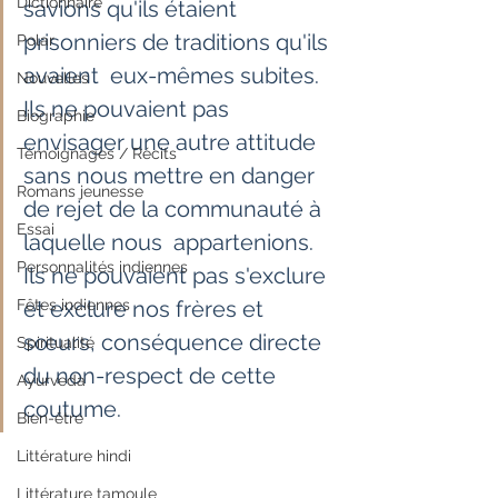
Dictionnaire
savions qu'ils étaient 
prisonniers de traditions qu'ils 
Polar
avaient  eux-mêmes subites. 
Nouvelles
Ils ne pouvaient pas 
Biographie
envisager une autre attitude  
Témoignages / Récits
sans nous mettre en danger 
Romans jeunesse
de rejet de la communauté à 
Essai
laquelle nous  appartenions. 
Personnalités indiennes
Ils ne pouvaient pas s'exclure 
Fêtes indiennes
et exclure nos frères et 
sœurs, conséquence directe 
Spiritualité
du non-respect de cette 
Ayurveda
coutume.
Bien-être
Littérature hindi
Littérature tamoule