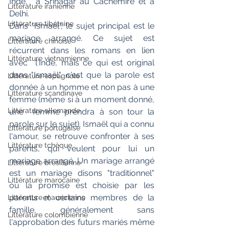
Inde,  à Srinagar au Cachemire et à 
Littérature iranienne
Delhi.
Littérature tibétaine
Dans "Ismaël", le sujet principal est le  
mariage arrangé. Ce sujet est 
Littérature chinoise
récurrent dans les romans en lien 
Littérature vietnamienne
avec  l'Inde, mais ce qui est original 
dans "Ismaël", c'est que la parole est  
Littérature espagnole
donnée à un homme et non pas à une 
Littérature scandinave
femme (même si à un moment donné, 
Littérature allemande
une  femme prendra à son tour la 
parole sur le sujet). Ismaël qui a connu  
Littérature portugaise
l'amour, se retrouve confronter à ses 
Littérature tchèque
parents, qui veulent pour lui un  
mariage arrangé. Un mariage arrangé 
Littérature brésilienne
est un mariage disons "traditionnel"  
Littérature marocaine
où la promise est choisie par les 
parents et certains membres de la  
Littérature mauricienne
famille, généralement sans 
Littérature colombienne
l'approbation des futurs mariés même 