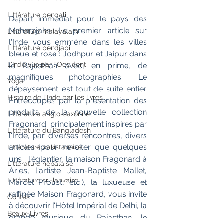
Littérature bengali
Départ immédiat pour le pays des 
Maharajahs. Le premier article sur 
Littérature malayalam
l'Inde vous emmène dans les villes 
Littérature pendjabi
bleue et rose : Jodhpur et Jaipur dans 
L'Inde vue par l'Occident
le Rajasthan avec, en prime, de 
magnifiques photographies. Le 
Yoga
dépaysement est tout de suite entier. 
Histoire de l'Inde par les livres
Entrecoupés par la présentation des 
produits de la nouvelle collection 
Littérature anglo-saxonne
Fragonard  principalement inspirés par 
Littérature du Bangladesh
l'Inde, par diverses rencontres, divers 
articles (pour ne citer que quelques 
Littérature pakistanaise
uns : l'églantier, la maison Fragonard à 
Littérature népalaise
Arles, l'artiste Jean-Baptiste Mallet, 
Littérature sri-lankaise
Marcel Proust, etc.), la luxueuse et 
raffinée Maison Fragonard, vous invite 
Contes
à découvrir l'Hôtel Impérial de Delhi, la 
Beaux-Livres
grande musique du Rajasthan, le 