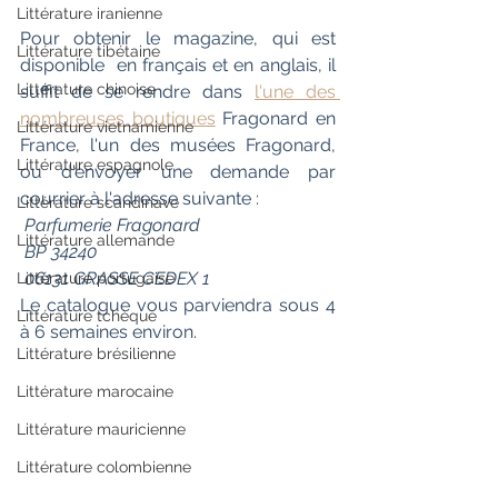
Littérature iranienne
Pour obtenir le magazine, qui est 
Littérature tibétaine
disponible  en français et en anglais, il 
Littérature chinoise
suffit de se rendre dans 
l'une des 
nombreuses boutiques
 Fragonard en 
Littérature vietnamienne
France, l'un des musées Fragonard,  
Littérature espagnole
ou d'envoyer une demande par 
courrier à l'adresse suivante :
Littérature scandinave
Parfumerie Fragonard
Littérature allemande
 BP 34240
 06131 GRASSE CEDEX 1
Littérature portugaise
Le catalogue vous parviendra sous 4 
Littérature tchèque
à 6 semaines environ.
Littérature brésilienne
Littérature marocaine
Littérature mauricienne
Littérature colombienne