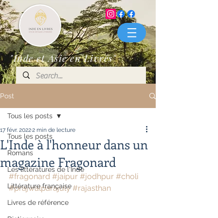
"Inde et Asie en Livres"
Post
Tous les posts
17 févr. 2022
2 min de lecture
Tous les posts
L'Inde à l'honneur dans un
Romans
magazine Fragonard
Les littératures de l'Inde
#fragonard
#jaipur
#jodhpur
#choli
Littérature française
#prajwalparajuly
#rajasthan
Livres de référence