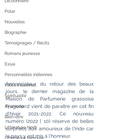
Dictionnaire
Polar
Nouvelles
Biographie
Témoignages / Récits
Romans jeunesse
Essai
Personnalités indiennes
Annonciateur du retour des beaux 
Fêtes indiennes
jours, le dernier magazine de la 
Spiritualité
Maison de Parfumerie grassoise 
Fragonard vient de paraître en cet fin 
Ayurveda
d'hiver 2021-2022. Ce nouveau 
Bien-être
numéro (2022 | 10) réserve de belles 
Littérature hindi
surprises aux amoureux de l'Inde car 
le pays y est mis à l'honneur.
Littérature tamoule