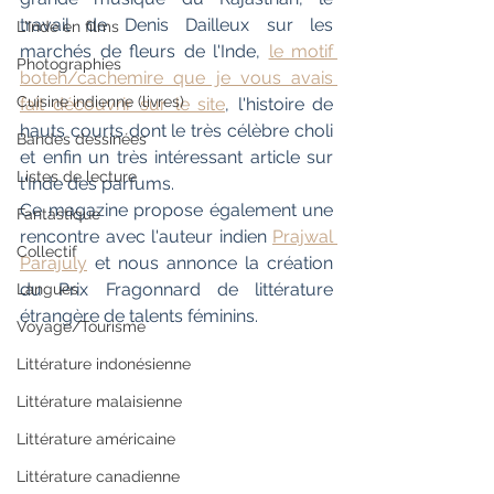
travail de Denis Dailleux sur les 
L'Inde en films
marchés de fleurs de l'Inde, 
le motif 
Photographies
boteh/cachemire que je vous avais 
Cuisine indienne (livres)
fait découvrir sur le site
, l'histoire de 
hauts courts dont le très célèbre choli 
Bandes dessinées
et enfin un très intéressant article sur 
Listes de lecture
l'Inde des parfums.
Ce magazine propose également une 
Fantastique
rencontre avec l'auteur indien 
Prajwal 
Collectif
Parajuly
 et nous annonce la création 
du Prix Fragonnard de littérature 
Langues
étrangère de talents féminins.
Voyage/Tourisme
Littérature indonésienne
Littérature malaisienne
Littérature américaine
Littérature canadienne