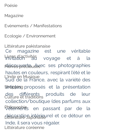
Poésie
Magazine
Evènements / Manifestations
Ecologie / Environnement
Littérature pakistanaise
Ce magazine est une véritable 
Livres d'activités
invitation au voyage et à la 
découverte. Avec ses photographies 
Pierres précieuses
hautes en couleurs, respirant l'été et le 
L'Inde en Musique
Sud de la France, avec la variété des 
articles proposés et la présentation 
Shopping
des différents produits de leur 
Culture et traditions
collection/boutique (des parfums aux 
Philosophie
vêtements en passant par de la 
décoration intérieure) et ce détour en 
Littérature Japonaise
Inde, il sera vous régaler.
Littérature coréenne