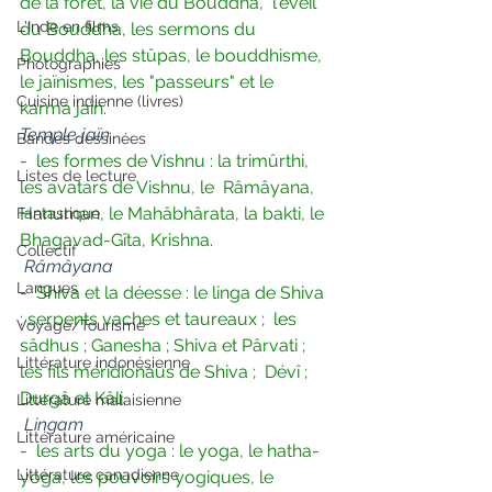
de la forêt, la vie du Bouddha,  l'éveil 
L'Inde en films
du Bouddha, les sermons du 
Bouddha, les stûpas, le bouddhisme,  
Photographies
le jaïnismes, les "passeurs" et le 
Cuisine indienne (livres)
karma jaïn.
Temple jaïn
Bandes dessinées
-  les formes de Vishnu : la trimûrthi, 
Listes de lecture
les avatars de Vishnu, le  Râmâyana, 
Hanuman, le Mahâbhârata, la bakti, le 
Fantastique
Bhagavad-Gîta, Krishna.
Collectif
Râmâyana
Langues
-  Shiva et la déesse : le linga de Shiva 
; serpents vaches et taureaux ;  les 
Voyage/Tourisme
sâdhus ; Ganesha ; Shiva et Pârvati ; 
Littérature indonésienne
les fils méridionaus de Shiva ;  Dévî ; 
Durgâ et Kâli.
Littérature malaisienne
Lingam
Littérature américaine
-  les arts du yoga : le yoga, le hatha-
Littérature canadienne
yoga, les pouvoirs yogiques, le  