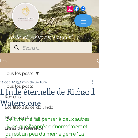
"Inde et Asie en Livres"
Post
Tous les posts
13 oct. 2013
3 min de lecture
Tous les posts
L'Inde éternelle de Richard
Romans
Waterstone
Les littératures de l'Inde
Littérature française
Ce  livre me fait penser à deux autres 
livres que j'apprécie énormément et  
Livres de référence
qui est un peu du même genre "La 