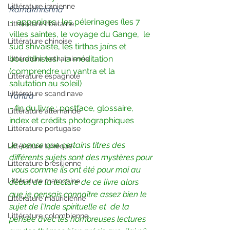
Littérature iranienne
Râmakhrishna
-  appenices : les pélerinages (les 7 
Littérature tibétaine
villes saintes, le voyage du Gange,  le 
Littérature chinoise
sud shivaïste, les tirthas jaïns et 
bouddhistes) ; la méditation  
Littérature vietnamienne
(comprendre un yantra et la 
Littérature espagnole
salutation au soleil)
Littérature scandinave
Yantra
- fin du livre : postface, glossaire, 
Littérature allemande
index et crédits photographiques
Littérature portugaise
Je  pense que certains titres des 
Littérature tchèque
différents sujets sont des mystères pour 
Littérature brésilienne
 vous comme ils ont été pour moi au 
Littérature marocaine
début de la lecture de ce livre alors  
que je pensais connaître assez bien le 
Littérature mauricienne
sujet de l'Inde spirituelle et  de la 
Littérature colombienne
pensée avec les nombreuses lectures 