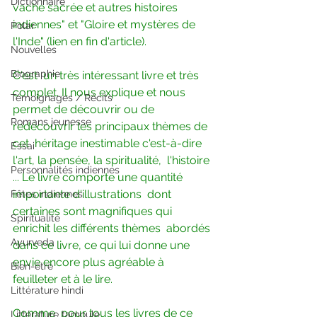
Dictionnaire
vache sacrée et autres histoires  
indiennes" et "Gloire et mystères de 
Polar
l'Inde" (lien en fin d'article).
Nouvelles
Biographie
C'est  un très intéressant livre et très 
complet. Il nous explique et nous  
Témoignages / Récits
permet de découvrir ou de 
Romans jeunesse
redécouvrir les principaux thèmes de 
cet  héritage inestimable c'est-à-dire 
Essai
l'art, la pensée, la spiritualité,  l'histoire 
Personnalités indiennes
... Le livre comporte une quantité 
importante d'illustrations  dont 
Fêtes indiennes
certaines sont magnifiques qui 
Spiritualité
enrichit les différents thèmes  abordés 
Ayurveda
dans ce livre, ce qui lui donne une 
envie encore plus agréable à  
Bien-être
feuilleter et à le lire.
Littérature hindi
Comme  pour tous les livres de ce 
Littérature tamoule