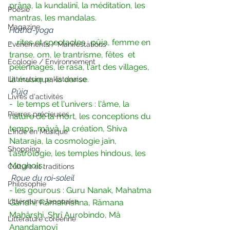
prâna, la kundalinî, la méditation, les 
Poésie
mantras, les mandalas.
Magazine
Hatha-yoga
-  rites et spectacles : pûja, femme en 
Evènements / Manifestations
transe, om, le trantrisme, fêtes  et 
Ecologie / Environnement
pélerinages, le rasa, l'art des villages, 
la musique, la danse.
Littérature pakistanaise
Pûja
Livres d'activités
-  le temps et l'univers : l'âme, la 
Pierres précieuses
nature de la mort, les conceptions du  
temps, mâyâ, la création, Shiva 
L'Inde en Musique
Nataraja, la cosmologie jaïn,  
Shopping
l'astrologie, les temples hindous, les 
Moghols.
Culture et traditions
Roue du roi-soleil
Philosophie
- les gourous : Guru Nanak, Mahatma 
Littérature Japonaise
Gandhî, Râmakrishna, Râmana 
Mahârshi, Shrî Aurobindo, Mâ 
Littérature coréenne
Anandamoyî