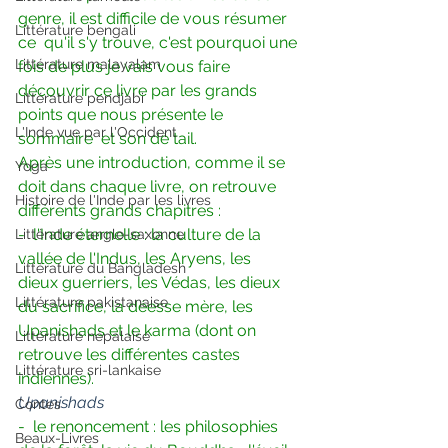
genre, il est difficile de vous résumer 
Littérature bengali
ce  qu'il s'y trouve, c'est pourquoi une 
Littérature malayalam
fois de plus je vais vous faire  
découvrir ce livre par les grands 
Littérature pendjabi
points que nous présente le 
L'Inde vue par l'Occident
sommaire  et son dé tail.
Après une introduction, comme il se 
Yoga
doit dans chaque livre, on retrouve 
Histoire de l'Inde par les livres
différents grands chapitres :
-  l'Inde éternelle : la culture de la 
Littérature anglo-saxonne
vallée de l'Indus, les Aryens, les  
Littérature du Bangladesh
dieux guerriers, les Védas, les dieux 
Littérature pakistanaise
du sacrifice, la déesse mère, les  
Upanishads et le karma (dont on 
Littérature népalaise
retrouve les différentes castes  
Littérature sri-lankaise
indiennes).
Upanishads
Contes
-  le renoncement : les philosophies 
Beaux-Livres