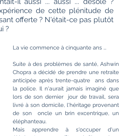
it-il aussi ... aussi ... désolé ?  
Bien-être
Littérature hindi
'expérience de cette plénitude de 
isant offerte ? N'était-ce pas plutôt 
i ?
Littérature malayalam
Littérature pendjabi
La vie commence à cinquante ans ...
de l'Inde par les livres
Suite à des problèmes de santé, Ashwin  
Chopra a décidé de prendre une retraite 
angladesh
Littérature pakistanaise
anticipée après trente-quatre  ans dans 
la police. Il n'aurait jamais imaginé que 
lors de son dernier  jour de travail, sera 
Contes
livré à son domicile, l'héritage provenant 
de son  oncle un brin excentrique, un 
éléphanteau.
Mais apprendre à s'occuper d'un  