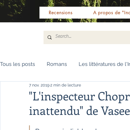
Recensions
A propos de "Ind
Tous les posts
Romans
Les littératures de l'
7 nov. 2019
2 min de lecture
Livres de référence
Dictionnaire
Polar
"L'inspecteur Chopra
inattendu" de Vas
Témoignages / Récits
Romans jeunesse