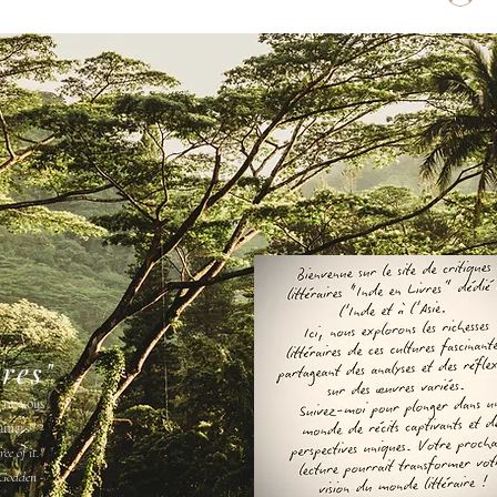
vres"
s ne vous
amais " -
ee of it."
Godden -