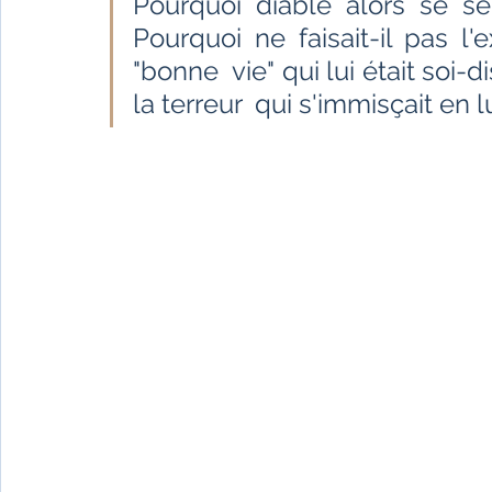
Pourquoi diable alors se senta
Fêtes indiennes
Spiritualité
Ayurveda
Pourquoi ne faisait-il pas l
"bonne  vie" qui lui était soi-d
la terreur  qui s'immisçait en lu
Littérature tamoule
Littérature bengali
L'Inde vue par l'Occident
Yoga
Histoire 
Littérature anglo-saxonne
Littérature du B
Littérature népalaise
Littérature sri-lankaise