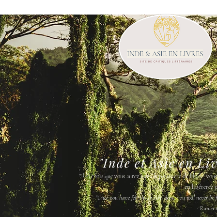
INDE & ASIE EN LIVRES
"Inde et Asie en Li
"
Une fois que vous aurez senti la poussière de l'Inde, vou
en libérerez j
"Once you have felt the Indian dust, you will never be fr
- Rumer 