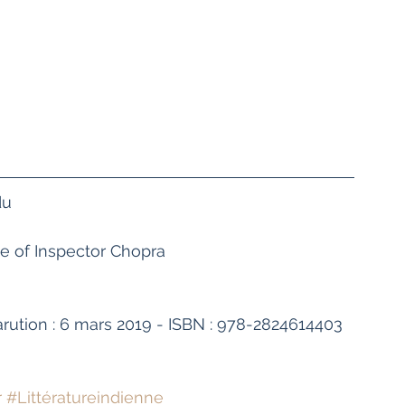
du
ce of Inspector Chopra 
arution : 6 mars 2019 - ISBN : 978-2824614403 
r
#Littératureindienne