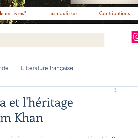
e-en-Livres"
Les coulisses
Contributions
Inde
Littérature française
Nouvelles
Biographie
 et l'héritage
eem Khan
Essai
Personnalités indiennes