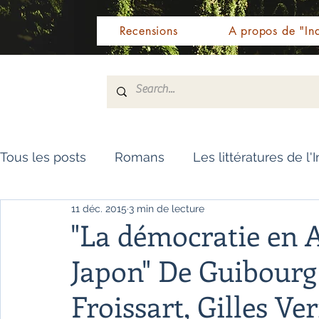
Recensions
A propos de "Ind
Tous les posts
Romans
Les littératures de l'
11 déc. 2015
3 min de lecture
Livres de référence
Dictionnaire
Polar
"La démocratie en A
Japon" De Guibourg
Témoignages / Récits
Romans jeunesse
Froissart, Gilles Ve