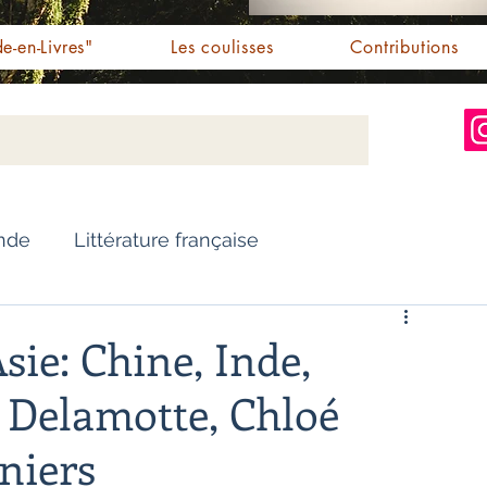
e-en-Livres"
Les coulisses
Contributions
Inde
Littérature française
Nouvelles
Biographie
sie: Chine, Inde,
 Delamotte, Chloé
Essai
Personnalités indiennes
rniers