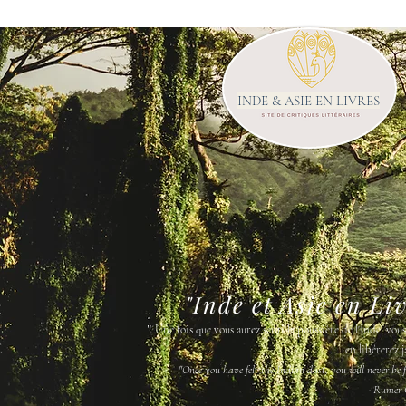
INDE & ASIE EN LIVRES
"Inde et Asie en Li
"
Une fois que vous aurez senti la poussière de l'Inde, vou
en libérerez j
"Once you have felt the Indian dust, you will never be fr
- Rumer 