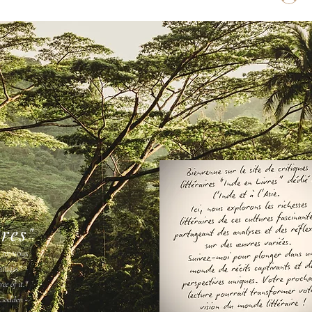
vres"
s ne vous
amais " -
ee of it."
Godden -