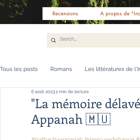
Recensions
A propos de "Ind
Tous les posts
Romans
Les littératures de l'
6 août 2023
2 min de lecture
Livres de référence
Dictionnaire
Polar
"La mémoire délavé
Appanah 🇲🇺
Témoignages / Récits
Romans jeunesse
#nathachaappanah
#mercuredefrance
#