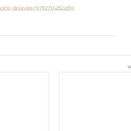
moire-delavee/9782715260269
V