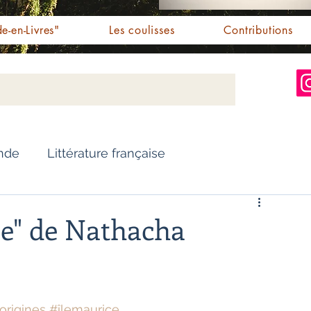
e-en-Livres"
Les coulisses
Contributions
Inde
Littérature française
Nouvelles
Biographie
e" de Nathacha
Essai
Personnalités indiennes
origines
#îlemaurice