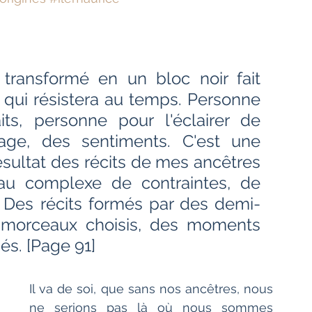
Bien-être
Littérature hindi
Littérature malayalam
Littérature pendjabi
 transformé en un bloc noir fait 
 qui résistera au temps. Personne 
ts, personne pour l'éclairer de 
de l'Inde par les livres
age, des sentiments. C'est une 
sultat des récits de mes ancêtres 
angladesh
Littérature pakistanaise
au complexe de contraintes, de 
, Des récits formés par des demi-
s morceaux choisis, des moments 
Contes
és. [Page 91]
Il va de soi, que sans nos ancêtres, nous 
ne serions pas là où nous sommes 