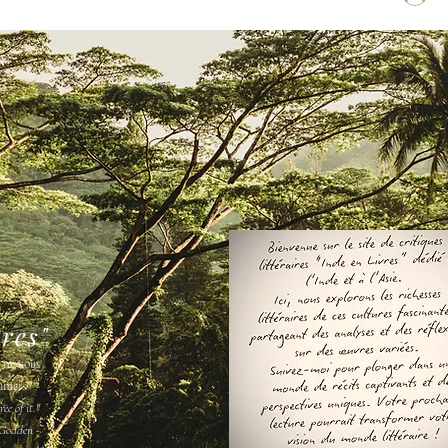
vres"
s ne vous
amais " -
ee of it."
Godden -