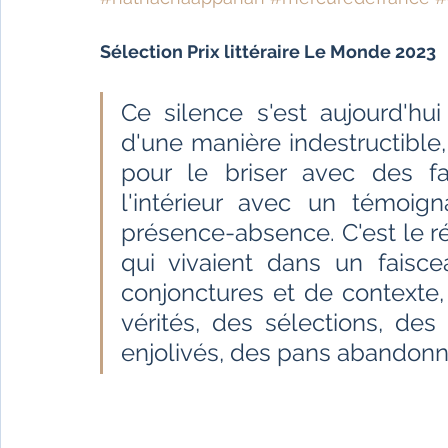
Fêtes indiennes
Spiritualité
Ayurveda
Sélection Prix littéraire Le Monde 2023
Littérature tamoule
Littérature bengali
Ce silence s'est aujourd'hui
d'une manière indestructible,
pour le briser avec des fai
L'Inde vue par l'Occident
Yoga
Histoire 
l'intérieur avec un témoign
présence-absence. C'est le ré
Littérature anglo-saxonne
Littérature du B
qui vivaient dans un faisce
conjonctures et de contexte
vérités, des sélections, de
Littérature népalaise
Littérature sri-lankaise
enjolivés, des pans abandonn