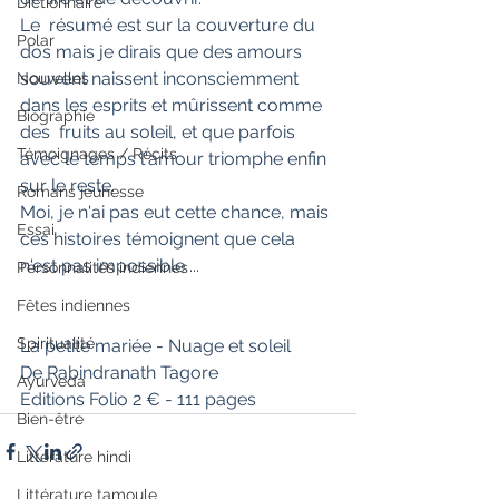
Dictionnaire
Le  résumé est sur la couverture du 
Polar
dos mais je dirais que des amours  
souvent naissent inconsciemment 
Nouvelles
dans les esprits et mûrissent comme 
Biographie
des  fruits au soleil, et que parfois 
Témoignages / Récits
avec le temps l'amour triomphe enfin  
sur le reste.
Romans jeunesse
Moi, je n'ai pas eut cette chance, mais 
Essai
ces histoires témoignent que cela 
n'est pas impossible ...
Personnalités indiennes
Fêtes indiennes
Spiritualité
La petite mariée - Nuage et soleil
De Rabindranath Tagore
Ayurveda
Editions Folio 2 € - 111 pages
Bien-être
Littérature hindi
Littérature tamoule