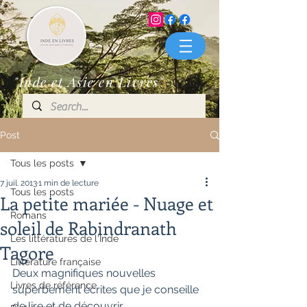
"Inde et Asie en Livres"
Post
Tous les posts
7 juil. 2013
1 min de lecture
Tous les posts
La petite mariée - Nuage et
Romans
soleil de Rabindranath
Les littératures de l'Inde
Tagore
Littérature française
Deux magnifiques nouvelles 
Livres de référence
superbement écrites que je conseille 
de lire et de découvrir.