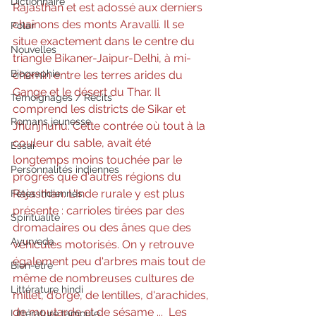
Dictionnaire
Rajasthan et est adossé aux derniers  
chaînons des monts Aravalli. Il se 
Polar
situe exactement dans le centre du  
Nouvelles
triangle Bikaner-Jaipur-Delhi, à mi-
Biographie
chemin entre les terres arides du  
Gange et le désert du Thar. Il 
Témoignages / Récits
comprend les districts de Sikar et  
Romans jeunesse
Jhunjhunu. Cette contrée où tout à la 
couleur du sable, avait été  
Essai
longtemps moins touchée par le 
Personnalités indiennes
progrès que d'autres régions du  
Rajasthan. L'Inde rurale y est plus 
Fêtes indiennes
présente : carrioles tirées par des  
Spiritualité
dromadaires ou des ânes que des 
Ayurveda
véhicules motorisés. On y retrouve  
également peu d'arbres mais tout de 
Bien-être
même de nombreuses cultures de  
Littérature hindi
millet, d'orge, de lentilles, d'arachides, 
de moutarde et de sésame ...  Les 
Littérature tamoule