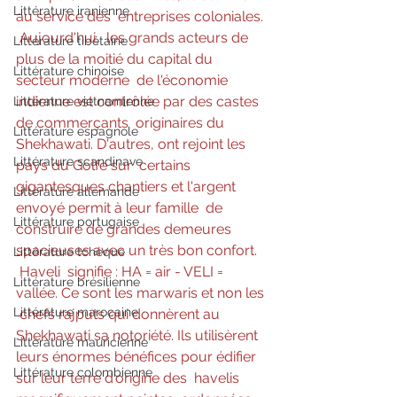
Littérature iranienne
au service des  entreprises coloniales. 
Aujourd'hui,  les grands acteurs de 
Littérature tibétaine
plus de la moitié du capital du 
Littérature chinoise
secteur moderne  de l'économie 
indienne est contrôlée par des castes 
Littérature vietnamienne
de commerçants  originaires du 
Littérature espagnole
Shekhawati. D'autres, ont rejoint les 
Littérature scandinave
pays du Golfe sur  certains 
gigantesques chantiers et l'argent 
Littérature allemande
envoyé permit à leur famille  de 
Littérature portugaise
construire de grandes demeures 
spacieuses avec un très bon confort.
Littérature tchèque
Haveli  signifie : HA = air - VELI = 
Littérature brésilienne
vallée. Ce sont les marwaris et non les 
Littérature marocaine
 chefs rajputs qui donnèrent au 
Shekhawati sa notoriété. Ils utilisèrent  
Littérature mauricienne
leurs énormes bénéfices pour édifier 
Littérature colombienne
sur leur terre d'origine des  havelis 