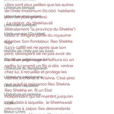
villes sont plus petites que les autres 
Littérature bengali
de l'Inde (maximum 60.000  habitants 
Littérature malayalam
pour les plus grandes).
La région  du Shekhavati 
Littérature pendjabi
(littéralement "la province du Shekha") 
L'Inde vue par l'Occident
faisait à  l'origine partie du royaume 
d'Amber. Son fondateur, Rao Shekha  
Yoga
(1433-1488) est né après que son 
Histoire de l'Inde par les livres
père, désespéré de ne pas avoir de  
fils, fit un pèlerinage à Mathura où un 
Littérature anglo-saxonne
sadhu lui promit un fils si dès  rentrer 
Littérature du Bangladesh
chez lui, il recueille et protège les 
Littérature pakistanaise
vaches si chères à  Krishna. C'est ainsi 
que suivit la naissance Rao Shekna. 
Littérature népalaise
Rao Shekha en  fit un État 
Littérature sri-lankaise
indépendant qui se maintint jusqu'en 
1738, date à laquelle,  le Shekhawati 
Contes
retourna à Jaipur. Ses descendants 
Beaux-Livres