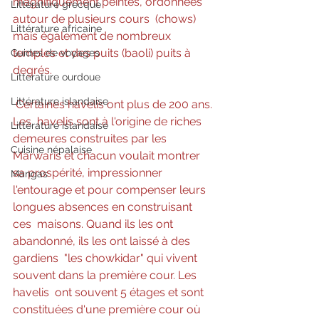
magnifiquement peintes, ordonnées 
Littérature grecque
autour de plusieurs cours  (chows) 
Littérature africaine
mais également de nombreux 
temples et des puits (baoli) puits à  
Guides de voyages
degrés.
Littérature ourdoue
Littérature islandaise
Certaines havelis ont plus de 200 ans. 
Les  havelis sont à l'origine de riches 
Littérature islandaise
demeures construites par les  
Cuisine népalaise
Marwaris et chacun voulait montrer 
sa prospérité, impressionner  
Mangas
l'entourage et pour compenser leurs 
longues absences en construisant 
ces  maisons. Quand ils les ont 
abandonné, ils les ont laissé à des 
gardiens  "les chowkidar" qui vivent 
souvent dans la première cour. Les 
havelis  ont souvent 5 étages et sont 
constituées d'une première cour où 