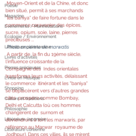
 Moyen-Orient et de la Chine, et donc 
Poésie
bien situé, permit à ses marchands  
Magazine
"les baniya" de faire fortune dans le 
commerce caravanier des épices,  
Evènements / Manifestations
sucre, opium, soie, laine, pierres 
Ecologie / Environnement
précieuses ... 
Photo ancienne de marwatis
Littérature pakistanaise
A partir de  la fin du 19ème siècle, 
Livres d'activités
l'influence croissante de la 
Pierres précieuses
Compagnie des  Indes orientales 
transforma leurs activités, délaissant 
L'Inde en Musique
le commerce  itinérant et les "baniya" 
Shopping
se déplacèrent vers d'autres grandes 
cités  prospère comme Bombay, 
Culture et traditions
Delhi et Calcutta (où ces hommes 
Philosophie
changèrent de  surnom et 
Littérature Japonaise
deviendront à tort les marwaris, par 
référence au Marwar  royaume de 
Littérature coréenne
Jodhpur). Dans ces villes, ils se mirent 