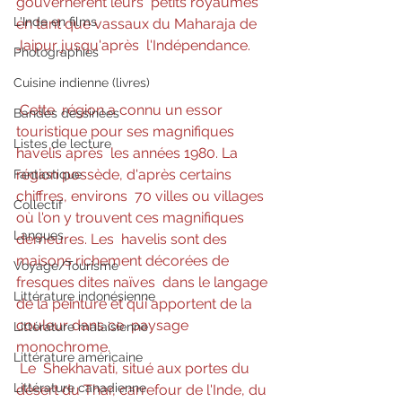
gouvernèrent leurs  petits royaumes 
L'Inde en films
en tant que vassaux du Maharaja de 
Jaipur jusqu'après  l'Indépendance.
Photographies
Cuisine indienne (livres)
Cette  région a connu un essor 
Bandes dessinées
touristique pour ses magnifiques 
Listes de lecture
havelis après  les années 1980. La 
région possède, d'après certains 
Fantastique
chiffres, environs  70 villes ou villages 
Collectif
où l'on y trouvent ces magnifiques 
Langues
demeures. Les  havelis sont des 
maisons richement décorées de 
Voyage/Tourisme
fresques dites naïves  dans le langage 
Littérature indonésienne
de la peinture et qui apportent de la 
couleur dans ce  paysage 
Littérature malaisienne
monochrome. 
Littérature américaine
Le  Shekhavati, situé aux portes du 
Littérature canadienne
désert du Thar, carrefour de l'Inde, du 