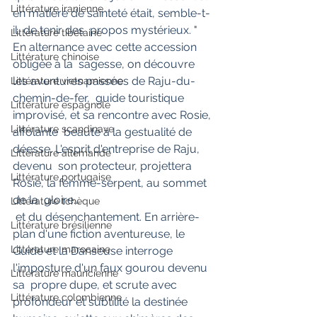
Littérature iranienne
en matière de sainteté était, semble-t-
il, de tenir des  propos mystérieux. " 
Littérature tibétaine
En alternance avec cette accession 
Littérature chinoise
obligée à la  sagesse, on découvre 
les aventures passées de Raju-du-
Littérature vietnamienne
chemin-de-fer,  guide touristique 
Littérature espagnole
improvisé, et sa rencontre avec Rosie, 
Littérature scandinave
affolante  beauté à la gestualité de 
déesse. L'esprit d'entreprise de Raju, 
Littérature allemande
devenu  son protecteur, projettera 
Littérature portugaise
Rosie, la femme-serpent, au sommet 
de la  gloire...
Littérature tchèque
 et du désenchantement. En arrière-
Littérature brésilienne
plan d'une fiction aventureuse, le  
Littérature marocaine
Guide et la Danseuse interroge 
l'imposture d'un faux gourou devenu 
Littérature mauricienne
sa  propre dupe, et scrute avec 
Littérature colombienne
profondeur et subtilité la destinée 