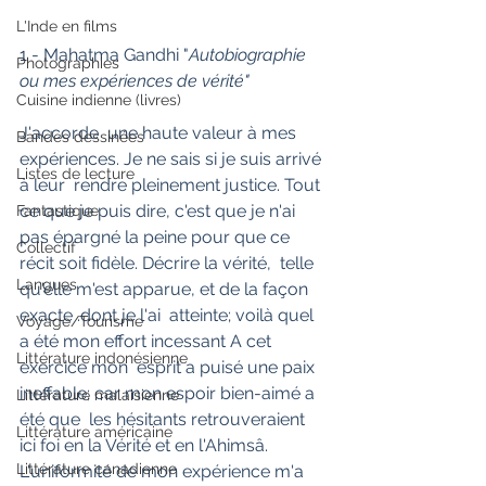
L'Inde en films
1 - Mahatma Gandhi "
Autobiographie 
Photographies
ou mes expériences de vérité"
Cuisine indienne (livres)
J'accorde  une haute valeur à mes 
Bandes dessinées
expériences. Je ne sais si je suis arrivé 
Listes de lecture
à leur  rendre pleinement justice. Tout 
ce que je puis dire, c'est que je n'ai  
Fantastique
pas épargné la peine pour que ce 
Collectif
récit soit fidèle. Décrire la vérité,  telle 
Langues
qu'elle m'est apparue, et de la façon 
exacte .dont je l'ai  atteinte; voilà quel 
Voyage/Tourisme
a été mon effort incessant A cet 
Littérature indonésienne
exercice mon  esprit a puisé une paix 
ineffable; car mon espoir bien-aimé a 
Littérature malaisienne
été que  les hésitants retrouveraient 
Littérature américaine
ici foi en la Vérité et en l'Ahimsâ.  
Littérature canadienne
L'uniformité de mon expérience m'a 