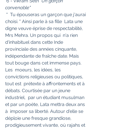
 6 - Vikram Seth 
"Un garçon 
convenable"
 "  Tu épouseras un garçon que j'aurai 
choisi. " Ainsi parle à sa fille  Lata une 
digne veuve éprise de respectabilité, 
Mrs Mehra. Un propos qui  n'a rien 
d'inhabituel dans cette Inde 
provinciale des années cinquante,  
indépendante de fraîche date. Mais 
tout bouge dans cet immense pays. 
Les  moeurs, les idées, les 
convictions religieuses ou politiques, 
tout est  prétexte à affrontements et à 
débats. Courtisée par un jeune 
industriel,  par un étudiant musulman 
et par un poète, Lata mettra deux ans 
à  imposer sa liberté. Autour d'elle se 
déploie une fresque grandiose,  
prodigieusement vivante, où rajahs et 