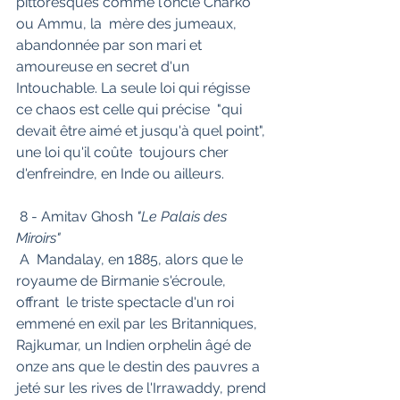
pittoresques comme l'oncle Charko 
ou Ammu, la  mère des jumeaux, 
abandonnée par son mari et 
amoureuse en secret d'un  
Intouchable. La seule loi qui régisse 
ce chaos est celle qui précise  "qui 
devait être aimé et jusqu'à quel point", 
une loi qu'il coûte  toujours cher 
d'enfreindre, en Inde ou ailleurs.
 8 - Amitav Ghosh 
"Le Palais des 
Miroirs"
 A  Mandalay, en 1885, alors que le 
royaume de Birmanie s'écroule, 
offrant  le triste spectacle d'un roi 
emmené en exil par les Britanniques,  
Rajkumar, un Indien orphelin âgé de 
onze ans que le destin des pauvres a  
jeté sur les rives de l'Irrawaddy, prend 