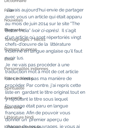
Dictionnaire
 J'avais aujourd'hui envie de partager 
Polar
avec vous un article qui était apparu 
Nouvelles
au mois de juin 2014 sur le site "The 
Biographie
Better India"
 (voir ci-après)
.  Il s'agit 
d'un article où sont répertoriés vingt 
Témoignages / Récits
chefs-d'œuvre de la  littérature 
Romans jeunesse
indienne en langue anglaise qu'il faut 
avoir lus.
Essai
Je  ne vais pas procéder à une 
Personnalités indiennes
traduction mot à mot de cet article 
car ce  n'est pas ma manière de 
Fêtes indiennes
procéder. Par contre, j'ai repris cette 
Spiritualité
liste en  gardant le titre original tout en 
Ayurveda
y rajoutant le titre sous lequel  
l'ouvrage était paru en langue 
Bien-être
française. Afin de pouvoir vous 
Littérature hindi
donner un  premier aperçu de 
chacun de ces ouvrages, je vous ai 
Littérature tamoule