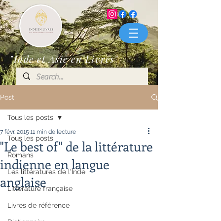
"Inde et Asie en Livres"
Post
Tous les posts
7 févr. 2015
11 min de lecture
Tous les posts
"Le best of" de la littérature
Romans
indienne en langue
Les littératures de l'Inde
anglaise
Littérature française
Livres de référence