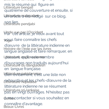
mis le résumé qui  figure en 
Littérature bengali
quatrième de couverture et ensuite, si 
Littérature malayalam
un article a été rédigé  sur ce blog, 
son lien.
Littérature pendjabi
L'Inde vue par l'Occident
Par  cet article, je veux avant tout 
vous faire connaître les chefs 
Yoga
d’œuvre  de la littérature indienne en 
Histoire de l'Inde par les livres
langue anglaise et faire remarquer, en 
 passant, qu'il reste nombre 
Littérature anglo-saxonne
d'ouvrages non traduits aujourd'hui 
Littérature du Bangladesh
en  langue française. 
Littérature pakistanaise
Bien évidement, c'est une liste non 
exhaustive et les chefs-d’œuvre de la 
Littérature népalaise
littérature indienne ne se résument 
Littérature sri-lankaise
pas en vingt ouvrages. N'hésitez pas 
à me contacter si vous souhaitez en 
Contes
connaître d'avantage.
Beaux-Livres