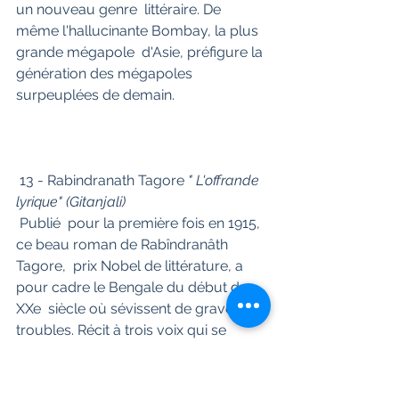
un nouveau genre  littéraire. De 
même l'hallucinante Bombay, la plus 
grande mégapole  d'Asie, préfigure la 
génération des mégapoles 
surpeuplées de demain.
 13 - Rabindranath Tagore
 " L'offrande 
lyrique" (Gitanjali)
 Publié  pour la première fois en 1915, 
ce beau roman de Rabîndranâth 
Tagore,  prix Nobel de littérature, a 
pour cadre le Bengale du début du 
XXe  siècle où sévissent de graves 
troubles. Récit à trois voix qui se  
croisent et se répondent, histoire 
d'amour centrée sur un bouleversant  
portrait de femme, ce livre, où se 