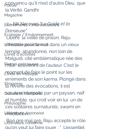
convaincu qu'il n'est d'autre Dieu  que 
Poésie
la Vérité. Gandhi
Magazine
 2 - NK Narayan 
"Le Guide et la 
Evènements / Manifestations
Danseuse"
Ecologie / Environnement
 Libéré  la veille de prison, Raju 
s'installe pour la nuit dans un vieux 
Littérature pakistanaise
temple  abandonné, non loin de 
Livres d'activités
Malgudi, cité emblématique née des 
Pierres précieuses
mille  souvenirs de l'auteur. C'est le 
moment de faire le point sur les  
L'Inde en Musique
errements de son karma. Plongé dans 
Shopping
la rêverie des évocations, il est  
soudain interpellé par un paysan, naïf 
Culture et traditions
et humble, qui croit voir en lui  un de 
Philosophie
ces solitaires surnaturels, swami en 
Littérature Japonaise
méditation.
 Bon gré mal gré, Raju accepte le rôle 
Littérature coréenne
qu'on veut lui faire jouer : "  L'essentiel 