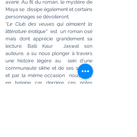
avenir. Au fil du roman, le mystère de 
Maya se  dissipe également et certains 
personnages se dévoileront.
"Le Club des veuves qui aimaient la 
littérature érotique"  
est  un roman osé 
mais dont apprécie grandement sa 
lecture. Balli Kaur  Jaswal son 
auteure, a su nous plonger à travers 
une histoire légère au  sein d'une 
communauté sikhe et de ses secrets 
et par la même occasion  nous tenir 
en haleine car derrière ces notes 
légères, un rebondissement  fera vibré 
le roman.
C'est où, Southall ?
 La question la surprit. Depuis 