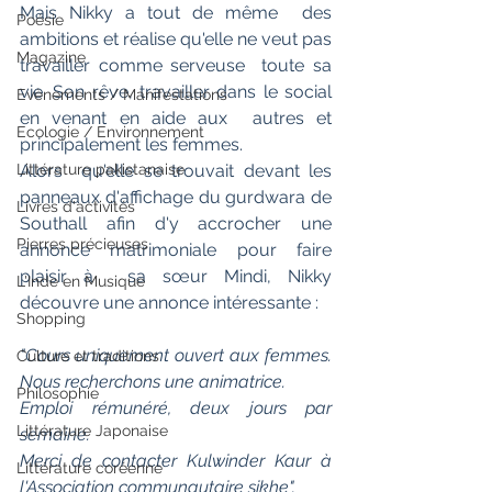
Mais Nikky a tout de même  des 
Poésie
ambitions et réalise qu'elle ne veut pas 
Magazine
travailler comme serveuse  toute sa 
vie. Son rêve, travailler dans le social 
Evènements / Manifestations
en venant en aide aux  autres et 
Ecologie / Environnement
principalement les femmes.
Alors  qu'elle se trouvait devant les 
Littérature pakistanaise
panneaux d'affichage du gurdwara de  
Livres d'activités
Southall afin d'y accrocher une 
Pierres précieuses
annonce matrimoniale pour faire 
plaisir à  sa sœur Mindi, Nikky 
L'Inde en Musique
découvre une annonce intéressante :
Shopping
"Cours uniquement ouvert aux femmes. 
Culture et traditions
Nous recherchons une animatrice. 
Philosophie
Emploi rémunéré, deux jours par 
Littérature Japonaise
semaine. 
Merci de contacter Kulwinder Kaur à 
Littérature coréenne
l'Association communautaire sikhe".