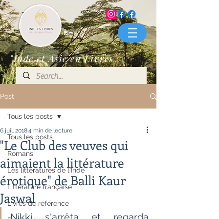
"Inde et Asie en Livres"
Post
Tous les posts
6 juil. 2018
4 min de lecture
Tous les posts
"Le Club des veuves qui
Romans
aimaient la littérature
Les littératures de l'Inde
érotique" de Balli Kaur
Littérature française
Jaswal
Livres de référence
Nikki s'arrêta et regarda 