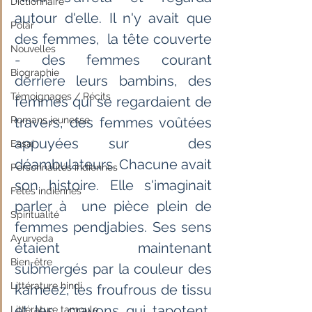
Dictionnaire
autour d'elle. Il n'y avait que 
Polar
des femmes,  la tête couverte 
Nouvelles
- des femmes courant 
Biographie
derrière leurs bambins, des  
Témoignages / Récits
femmes qui se regardaient de 
Romans jeunesse
travers, des femmes voûtées 
appuyées sur  des 
Essai
déambulateurs. Chacune avait 
Personnalités indiennes
son histoire. Elle s'imaginait 
Fêtes indiennes
parler à  une pièce plein de 
Spiritualité
femmes pendjabies. Ses sens 
Ayurveda
étaient maintenant  
Bien-être
submergés par la couleur des 
Littérature hindi
kameez, les froufrous de tissu 
et les  crayons qui tapotent, 
Littérature tamoule