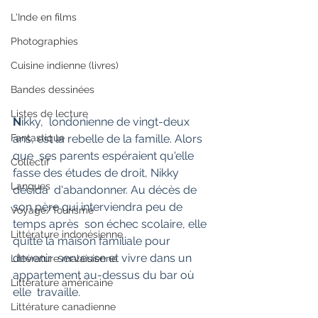
L'Inde en films
Photographies
Cuisine indienne (livres)
Bandes dessinées
Listes de lecture
N
ikky,  londonienne de vingt-deux 
ans, est la rebelle de la famille. Alors 
Fantastique
que  ses parents espéraient qu'elle 
Collectif
fasse des études de droit, Nikky 
Langues
décida  d'abandonner. Au décès de 
son père qui interviendra peu de 
Voyage/Tourisme
temps après  son échec scolaire, elle 
Littérature indonésienne
quitte la maison familiale pour 
devenir  serveuse et vivre dans un 
Littérature malaisienne
appartement au-dessus du bar où 
Littérature américaine
elle  travaille.
Littérature canadienne