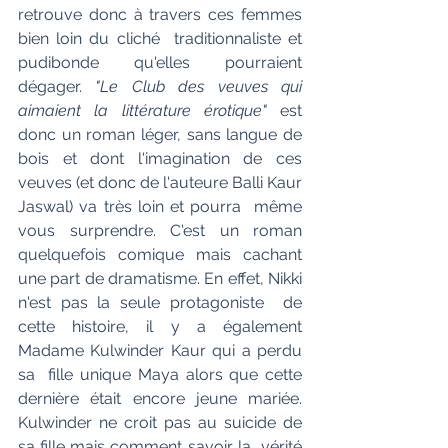
retrouve donc à travers ces femmes 
bien loin du cliché  traditionnaliste et 
pudibonde qu'elles pourraient 
dégager. 
"Le Club des veuves qui 
aimaient la littérature érotique" 
est  
donc un roman léger, sans langue de 
bois et dont l'imagination de ces  
veuves (et donc de l'auteure Balli Kaur 
Jaswal) va très loin et pourra  même 
vous surprendre. C'est un roman 
quelquefois comique mais cachant  
une part de dramatisme. En effet, Nikki 
n'est pas la seule protagoniste  de 
cette histoire, il y a également 
Madame Kulwinder Kaur qui a perdu 
sa  fille unique Maya alors que cette 
dernière était encore jeune mariée.  
Kulwinder ne croit pas au suicide de 
sa fille mais comment savoir la  vérité 