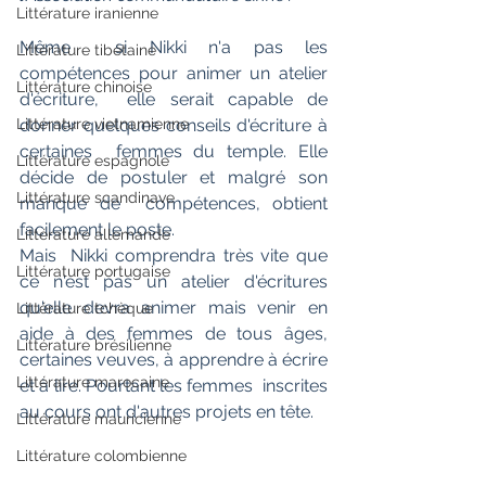
Littérature iranienne
Même  si Nikki n'a pas les 
Littérature tibétaine
compétences pour animer un atelier 
Littérature chinoise
d'écriture,  elle serait capable de 
donner quelques conseils d'écriture à 
Littérature vietnamienne
certaines  femmes du temple. Elle 
Littérature espagnole
décide de postuler et malgré son 
Littérature scandinave
manque de  compétences, obtient 
facilement le poste.
Littérature allemande
Mais  Nikki comprendra très vite que 
Littérature portugaise
ce n'est pas un atelier d'écritures  
qu'elle devra animer mais venir en 
Littérature tchèque
aide à des femmes de tous âges,  
Littérature brésilienne
certaines veuves, à apprendre à écrire 
Littérature marocaine
et à lire. Pourtant les femmes  inscrites 
au cours ont d'autres projets en tête.
Littérature mauricienne
Littérature colombienne