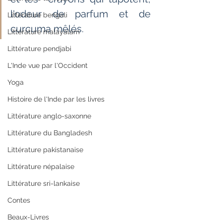
l'odeur de parfum et de 
Littérature bengali
curcuma mêlés.
Littérature malayalam
Littérature pendjabi
L'Inde vue par l'Occident
Yoga
Histoire de l'Inde par les livres
Littérature anglo-saxonne
Littérature du Bangladesh
Littérature pakistanaise
Littérature népalaise
Littérature sri-lankaise
Contes
Beaux-Livres