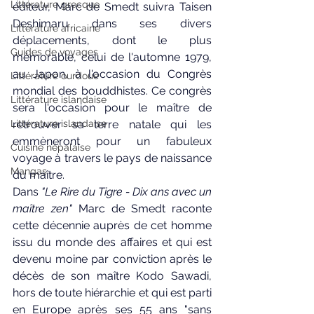
Littérature grecque
éditeur, Marc de Smedt suivra Taisen 
Deshimaru dans ses divers 
Littérature africaine
déplacements, dont le plus 
Guides de voyages
mémorable, celui de l'automne 1979, 
au Japon, à l'occasion du Congrès 
Littérature ourdoue
mondial des bouddhistes. Ce congrès 
Littérature islandaise
sera l'occasion pour le maître de 
retrouver sa terre natale qui les 
Littérature islandaise
emmèneront pour un fabuleux 
Cuisine népalaise
voyage à travers le pays de naissance 
Mangas
du maître. 
Dans 
"Le Rire du Tigre - Dix ans avec un 
maître zen"
 Marc de Smedt raconte 
cette décennie auprès de cet homme 
issu du monde des affaires et qui est 
devenu moine par conviction après le 
décès de son maître Kodo Sawadi, 
hors de toute hiérarchie et qui est parti 
en Europe après ses 55 ans "sans 