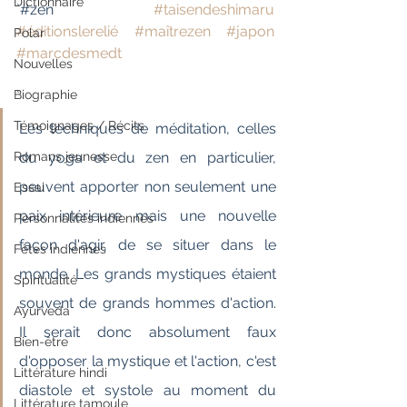
Dictionnaire
`#zen 
#taisendeshimaru
#éditionslerelié
#maîtrezen
#japon
Polar
#marcdesmedt
Nouvelles
Biographie
`
Témoignages / Récits
Les techniques de méditation, celles 
Romans jeunesse
du yoga et du zen en particulier, 
peuvent apporter non seulement une 
Essai
paix intérieure mais une nouvelle 
Personnalités indiennes
façon d'agir, de se situer dans le 
Fêtes indiennes
monde. Les grands mystiques étaient 
Spiritualité
souvent de grands hommes d'action. 
Ayurveda
Il serait donc absolument faux 
Bien-être
d'opposer la mystique et l'action, c'est 
Littérature hindi
diastole et systole au moment du 
Littérature tamoule