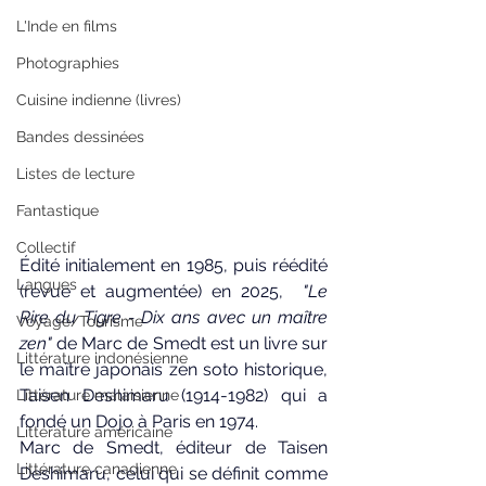
L'Inde en films
Photographies
Cuisine indienne (livres)
Bandes dessinées
Listes de lecture
Fantastique
Collectif
Édité initialement en 1985, puis réédité 
Langues
(revue et augmentée) en 2025,  
"Le 
Rire du Tigre - Dix ans avec un maître 
Voyage/Tourisme
zen"
 de Marc de Smedt est un livre sur 
Littérature indonésienne
le maître japonais 
zen soto 
historique, 
Taisen Deshimaru (1914-1982) qui a 
Littérature malaisienne
fondé un Dojo à Paris en 1974.
Littérature américaine
Marc de Smedt, éditeur de 
Taisen 
Littérature canadienne
Deshimaru, celui qui se définit comme 