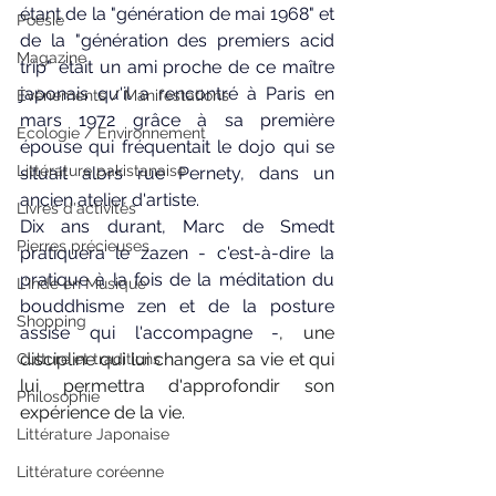
étant de la "génération de mai 1968" et 
Poésie
de la "génération des premiers acid 
Magazine
trip" était un ami proche de ce maître 
japonais qu'il a rencontré à Paris en 
Evènements / Manifestations
mars 1972 grâce à sa première 
Ecologie / Environnement
épouse qui fréquentait le dojo qui se 
Littérature pakistanaise
situait alors rue Pernety, dans un 
ancien atelier d'artiste.
Livres d'activités
Dix ans durant, Marc de Smedt 
Pierres précieuses
pratiquera le zazen - c'est-à-dire la 
pratique à la fois de la méditation du 
L'Inde en Musique
bouddhisme zen et de la posture 
Shopping
assise qui l'accompagne -
, une 
discipline qui lui changera sa vie et qui 
Culture et traditions
lui permettra d'approfondir son 
Philosophie
expérience de la vie.
Littérature Japonaise
Littérature coréenne