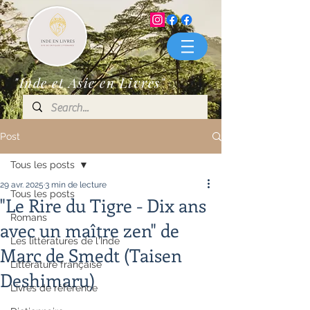
"Inde et Asie en Livres"
Post
Tous les posts
29 avr. 2025
3 min de lecture
Tous les posts
"Le Rire du Tigre - Dix ans
Romans
avec un maître zen" de
Les littératures de l'Inde
Marc de Smedt (Taisen
Littérature française
Deshimaru)
Livres de référence