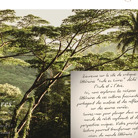
vres"
s ne vous
amais " -
ee of it."
Godden -