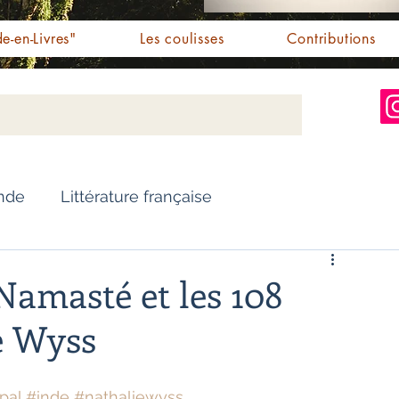
e-en-Livres"
Les coulisses
Contributions
Inde
Littérature française
Nouvelles
Biographie
 "Namasté et les 108
e Wyss
Essai
Personnalités indiennes
pal
#inde
#nathaliewyss