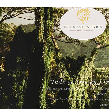
INDE & ASIE EN LIVRES
"Inde et Asie en Li
"
Une fois que vous aurez senti la poussière de l'Inde, vou
en libérerez j
"Once you have felt the Indian dust, you will never be fr
- Rumer 