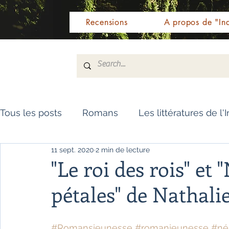
Recensions
A propos de "Ind
Tous les posts
Romans
Les littératures de l'
11 sept. 2020
2 min de lecture
Livres de référence
Dictionnaire
Polar
"Le roi des rois" et
pétales" de Nathali
Témoignages / Récits
Romans jeunesse
#Romansjeunesse
#romanjeunesse
#né