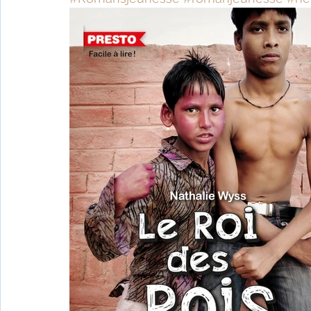
Fêtes indiennes
Spiritualité
Ayurveda
Littérature tamoule
Littérature bengali
L'Inde vue par l'Occident
Yoga
Histoire 
Littérature anglo-saxonne
Littérature du B
Littérature népalaise
Littérature sri-lankaise