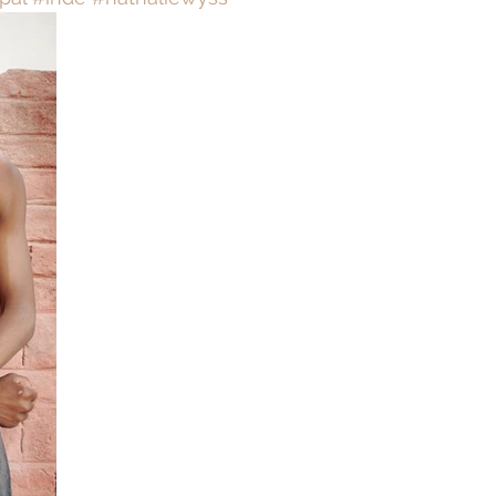
Bien-être
Littérature hindi
Littérature malayalam
Littérature pendjabi
de l'Inde par les livres
angladesh
Littérature pakistanaise
Contes