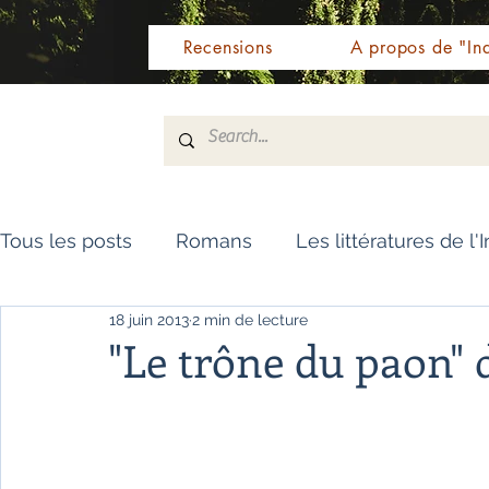
Recensions
A propos de "Ind
Tous les posts
Romans
Les littératures de l'
18 juin 2013
2 min de lecture
Livres de référence
Dictionnaire
Polar
"Le trône du paon" d
Témoignages / Récits
Romans jeunesse