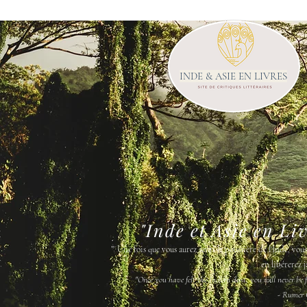
INDE & ASIE EN LIVRES
"Inde et Asie en Li
"
Une fois que vous aurez senti la poussière de l'Inde, vou
en libérerez j
"Once you have felt the Indian dust, you will never be fr
- Rumer 