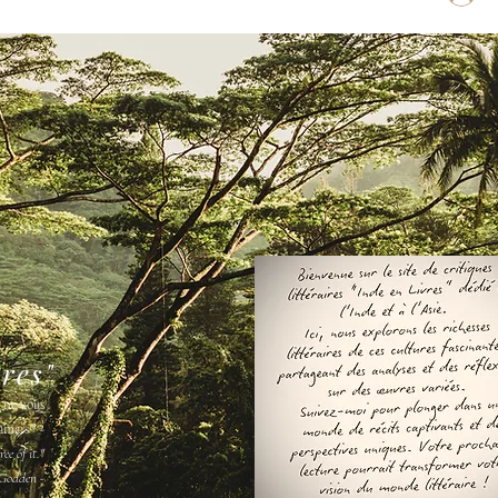
vres"
s ne vous
amais " -
ee of it."
Godden -