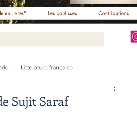
e-en-Livres"
Les coulisses
Contributions
Inde
Littérature française
Nouvelles
Biographie
e Sujit Saraf
Essai
Personnalités indiennes