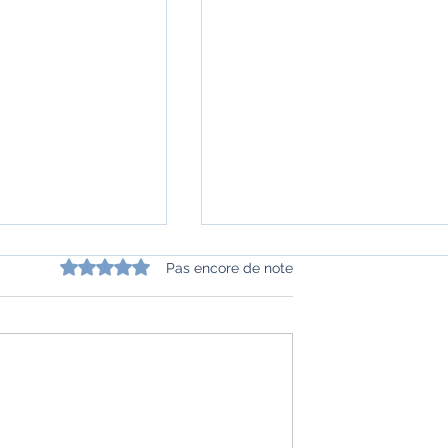
Noté 0 étoile sur 5.
Pas encore de note
 Canal" de
"La reine des bandits" de
vid
Parini Shroff