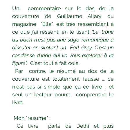
Bien-être
Littérature hindi
Un  commentaire sur le dos de la 
couverture de Guillaume Allary du 
magazine  "Elle", est très ressemblant à 
Littérature malayalam
Littérature pendjabi
ce que j'ai ressenti en le lisant
 "Le  trône 
du paon n'est pas une saga romantique à 
discuter en sirotant un  Earl Grey. C'est un 
de l'Inde par les livres
condensé d'Inde qui va vous exploser à la 
figure".
  C'est tout à fait cela.
Par  contre, le résumé au dos de la 
angladesh
Littérature pakistanaise
couverture est totalement fausse ... ce  
n'est pas si simple que ça ce livre .. et 
seul un lecteur pourra  comprendre le 
Contes
livre. 
Mon "résumé" :
Ce livre  parle de Delhi et plus 