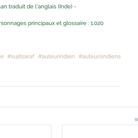
n traduit de l'anglais (Inde) -
onnages principaux et glossaire : 1.020
he
#sujitsaraf
#auteurindien
#auteursindiens
V