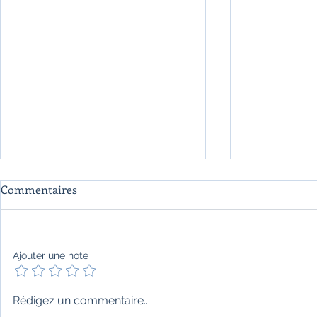
Commentaires
Ajouter une note
"Itihasa" de Aatish Taseer
"Buckingham
Rédigez un commentaire...
Yamouna Da