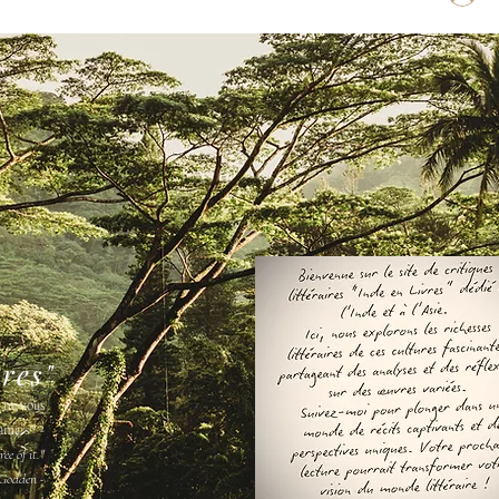
vres"
s ne vous
amais " -
ee of it."
Godden -