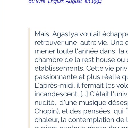
du livre "English August" en 1994.
Mais  Agastya voulait échapper
retrouver une  autre vie. Une e
mener toute l'année dans  la c
chambre de la rest house ou d
établissements. Cette vie pri
passionnante et plus réelle q
L'après-midi, il fermait les v
incandescent. [...] C'était l'un
nudité,  d'une musique dése
Chopin), et des pensées  qui 
chaleur, la contemplation de l