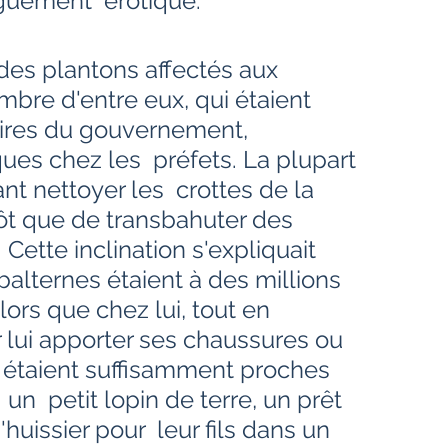
guement  érotique.
 des plantons affectés aux 
mbre d'entre eux, qui étaient 
aires du gouvernement, 
es chez les  préfets. La plupart 
ant nettoyer les  crottes de la 
ôt que de transbahuter des  
 Cette inclination s'expliquait  
alternes étaient à des millions  
ors que chez lui, tout en 
 lui apporter ses chaussures ou 
ls étaient suffisamment proches 
 un  petit lopin de terre, un prêt 
issier pour  leur fils dans un 