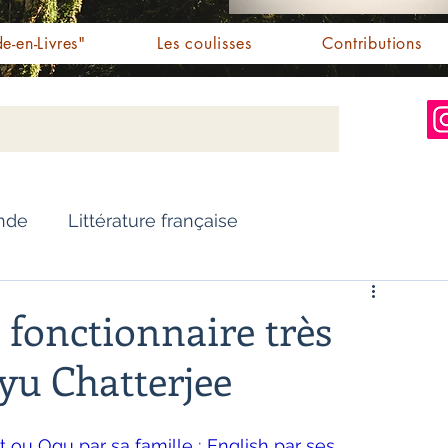
e-en-Livres"
Les coulisses
Contributions
Inde
Littérature française
Nouvelles
Biographie
 fonctionnaire très
u Chatterjee
Essai
Personnalités indiennes
ou Ogu par sa famille ; English par ses  