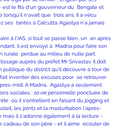
Bien-être
Littérature hindi
est le fils d'un gouverneur du  Bengale et 
rsqu'il n'avait que  trois ans. Il a vécu 
 ses  tantes à Calcutta. Agastya n'a jamais 
Littérature malayalam
Littérature pendjabi
ire à l'IAS, si tout se passe bien, un  an après 
endant, il est envoyé à  Madna pour faire son 
de l'Inde par les livres
 rurale  perdue au milieu de nulle part.  
issage auprès du préfet Mr Srivastav. Il doit 
n publique du district qu'il découvre à tour de  
angladesh
Littérature pakistanaise
fait inventer des excuses pour  se retrouver 
près-midi. A Madna,  Agastya a seulement 
ons sociales ; 
sa vie personnelle
 ponctuée de 
Contes
rète
  où il s'entretient en faisant du jogging et 
eil, les joints et la masturbation l'après-
mais il s'adonne également à la lecture - 
le cadeau de son père - et il aime  écouter de 