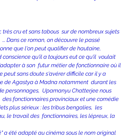
er, très cru et sans tabous  sur de nombreux sujets 
,  ... Dans ce roman, on découvre le passé 
sonne que l'on peut qualifier de hautaine, 
conscience qu'il a toujours eut ce qu'il  voulait 
s'adapter à son  futur métier de fonctionnaire où il 
e peut sans doute s'avérer difficile car il y a  
vie de Agastya à Madna notamment  durant les 
n de personnages,  Upamanyu Chatterjee nous 
ie  des fonctionnaires provinciaux et une comédie 
s plus sérieux : les tribus bengalies,  les 
, le travail des  fonctionnaires, les lépreux, la 
é" a été adapté au cinéma sous le nom original 