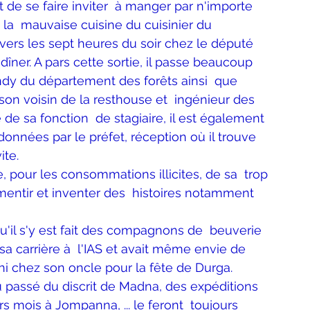
 de se faire inviter  à manger par n'importe 
la  mauvaise cuisine du cuisinier du 
 vers les sept heures du soir chez le député 
dîner. A pars cette sortie, il passe beaucoup 
ndy du département des forêts ainsi  que 
 voisin de la resthouse et  ingénieur des 
 de sa fonction  de stagiaire, il est également 
 données par le préfet, réception où il trouve 
ite.
, pour les consommations illicites, de sa  trop 
entir et inventer des  histoires notamment 
u'il s'y est fait des compagnons de  beuverie 
r sa carrière à  l'IAS et avait même envie de 
elhi chez son oncle pour la fête de Durga. 
 passé du discrit de Madna, des expéditions 
s mois à Jompanna, ... le feront  toujours 