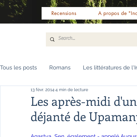
Recensions
A propos de "Ind
Tous les posts
Romans
Les littératures de l'
13 févr. 2014
4 min de lecture
Livres de référence
Dictionnaire
Polar
Les après-midi d'un
déjanté de Upamany
Témoignages / Récits
Romans jeunesse
Agastya  Sen, également - appelé August 