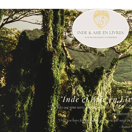
INDE & ASIE EN LIVRES
"Inde et Asie en Li
"
Une fois que vous aurez senti la poussière de l'Inde, vou
en libérerez j
"Once you have felt the Indian dust, you will never be fr
- Rumer 