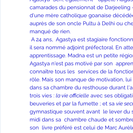
Fêtes indiennes
Spiritualité
Ayurveda
camarades du pensionnat de Darjeeling - 
d'une mère catholique goanaise décédée lo
auprès de son oncle Pultu à Delhi ou chez
Littérature tamoule
Littérature bengali
manqué de rien.
A 24 ans,  Agastya est stagiaire fonctionna
il sera nommé adjoint préfectoral. En att
L'Inde vue par l'Occident
Yoga
Histoire 
apprentissage. Madna est un petite région
Agastya n'est pas motivé par son  apprent
connaître tous les  services de la fonctio
Littérature anglo-saxonne
Littérature du B
rôle. Mais son manque de motivation, lui 
dans sa chambre du resthouse durant l'a
trois vies : 
la vie officielle
 avec ses obligati
Littérature népalaise
Littérature sri-lankaise
beuveries et par la fumette ; et sa 
vie sec
gymnastique souvent avant  le lever du sol
midi dans sa  chambre chaude et sombre 
son  livre préféré est celui de Marc Aurè