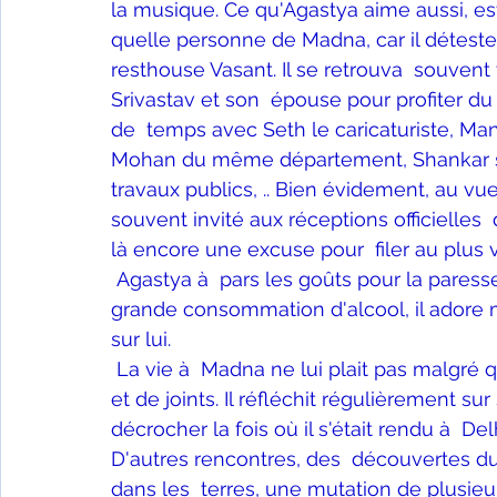
la musique. Ce qu'Agastya aime aussi, est
quelle personne de Madna, car il déteste 
resthouse Vasant. Il se retrouva  souvent
Srivastav et son  épouse pour profiter du 
de  temps avec Seth le caricaturiste, Ma
Mohan du même département, Shankar son
travaux publics, .. Bien évidement, au vue
souvent invité aux réceptions officielles 
là encore une excuse pour  filer au plus v
Agastya à  pars les goûts pour la paresse
grande consommation d'alcool, il adore m
sur lui.
La vie à  Madna ne lui plait pas malgré q
et de joints. Il réfléchit régulièrement su
décrocher la fois où il s'était rendu à  D
D'autres rencontres, des  découvertes du
dans les  terres, une mutation de plusieur