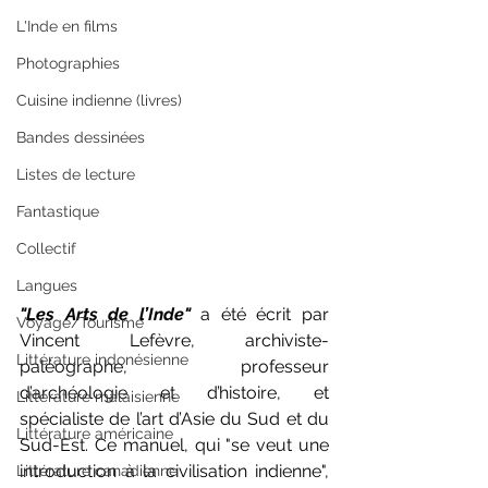
L'Inde en films
Photographies
Cuisine indienne (livres)
Bandes dessinées
Listes de lecture
Fantastique
Collectif
Langues
"Les Arts de l’Inde"
 a été écrit par 
Voyage/Tourisme
Vincent Lefèvre, archiviste-
Littérature indonésienne
paléographe, professeur 
d’archéologie et d’histoire, et 
Littérature malaisienne
spécialiste de l’art d’Asie du Sud et du 
Littérature américaine
Sud-Est. Ce manuel, qui "se veut une 
introduction à la civilisation indienne", 
Littérature canadienne