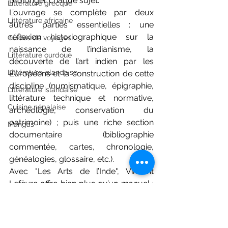
prolonger chaque sujet.
Littérature grecque
L’ouvrage se complète par deux 
Littérature africaine
autres parties essentielles : une 
réflexion historiographique sur la 
Guides de voyages
naissance de l’indianisme, la 
Littérature ourdoue
découverte de l’art indien par les 
Littérature islandaise
Européens et la construction de cette 
discipline (numismatique, épigraphie, 
Littérature islandaise
littérature technique et normative, 
Cuisine népalaise
archéologie, conservation du 
patrimoine) ; puis une riche section 
Mangas
documentaire (bibliographie 
commentée, cartes, chronologie, 
généalogies, glossaire, etc.).
Avec "Les Arts de l’Inde", Vincent 
Lefèvre offre bien plus qu’un manuel : 
une véritable invitation au voyage au 
cœur d’un héritage millénaire. C’est un 
livre érudit, certes exigeant, mais d’une 