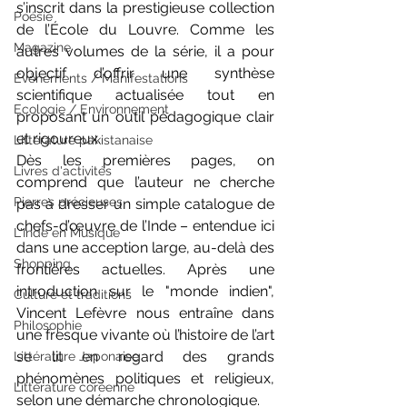
s’inscrit dans la prestigieuse collection 
Poésie
de l’École du Louvre. Comme les 
Magazine
autres volumes de la série, il a pour 
objectif d’offrir une synthèse 
Evènements / Manifestations
scientifique actualisée tout en 
Ecologie / Environnement
proposant un outil pédagogique clair 
et rigoureux.
Littérature pakistanaise
Dès les premières pages, on 
Livres d'activités
comprend que l’auteur ne cherche 
Pierres précieuses
pas à dresser un simple catalogue de 
chefs-d’œuvre de l’Inde – entendue ici 
L'Inde en Musique
dans une acception large, au-delà des 
Shopping
frontières actuelles. Après une 
introduction sur le "monde indien", 
Culture et traditions
Vincent Lefèvre nous entraîne dans 
Philosophie
une fresque vivante où l’histoire de l’art 
se lit en regard des grands 
Littérature Japonaise
phénomènes politiques et religieux, 
Littérature coréenne
selon une démarche chronologique.