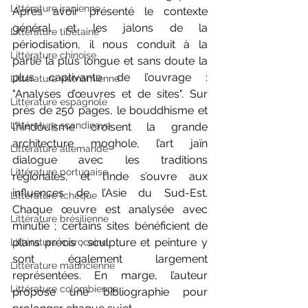
Littérature iranienne
Après avoir présenté le contexte 
général et les jalons de la 
Littérature tibétaine
périodisation, il nous conduit à la 
Littérature chinoise
partie la plus longue et sans doute la 
plus captivante de l’ouvrage :
Littérature vietnamienne
"Analyses d’œuvres et de sites". Sur 
Littérature espagnole
près de 250 pages, le bouddhisme et 
Littérature scandinave
l’hindouisme croisent la grande 
architecture moghole, l’art jaïn 
Littérature allemande
dialogue avec les traditions 
Littérature portugaise
régionales, et l’Inde s’ouvre aux 
influences de l’Asie du Sud-Est. 
Littérature tchèque
Chaque œuvre est analysée avec 
Littérature brésilienne
minutie ; certains sites bénéficient de 
plans précis ; sculpture et peinture y 
Littérature marocaine
sont également largement 
Littérature mauricienne
représentées. En marge, l’auteur 
Littérature colombienne
propose une bibliographie pour 