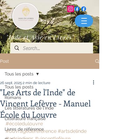
"Inde et Asie en Livres"
Post
Tous les posts
26 sept. 2025
2 min de lecture
Tous les posts
"Les Arts de l'Inde" de
Romans
Vincent Lefèvre - Manuel
Les littératures de l'Inde
École du Louvre
Littérature française
#écoledulouvre
Livres de référence
#ouvragederéférence
#artsdelinde
#artsindiens
#vincentlefèvre