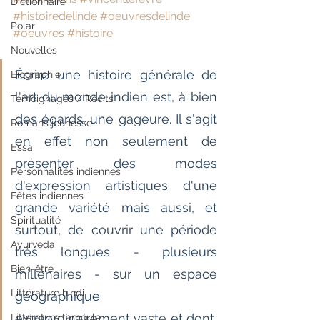
Dictionnaire
#histoiredelinde
#oeuvresdelinde
Polar
#oeuvres
#histoire
Nouvelles
Écrire une histoire générale de 
Biographie
l'art du monde indien est, à bien 
Témoignages / Récits
des égards, une gageure. Il s'agit 
Romans jeunesse
en effet non seulement de 
Essai
présenter des modes 
Personnalités indiennes
d'expression artistiques d'une 
Fêtes indiennes
grande variété mais aussi, et 
Spiritualité
surtout, de couvrir une période 
Ayurveda
très longues - plusieurs 
Bien-être
millénaires - sur un espace 
Littérature hindi
géographique 
extraordinairement vaste et dont, 
Littérature tamoule