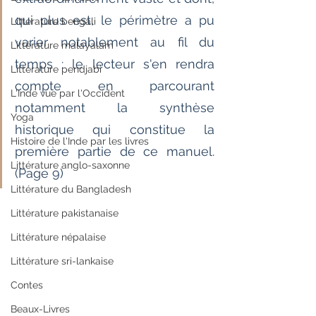
qui plus est, le périmètre a pu 
Littérature bengali
varier notablement au fil du 
Littérature malayalam
temps : le lecteur s'en rendra 
Littérature pendjabi
compte en parcourant 
L'Inde vue par l'Occident
notamment la synthèse 
Yoga
historique qui constitue la 
Histoire de l'Inde par les livres
première partie de ce manuel. 
Littérature anglo-saxonne
(Page 9)
Littérature du Bangladesh
Littérature pakistanaise
Littérature népalaise
Littérature sri-lankaise
Contes
Beaux-Livres