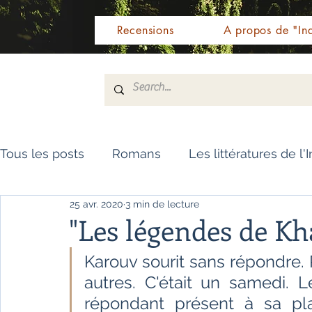
Recensions
A propos de "Ind
Tous les posts
Romans
Les littératures de l'
25 avr. 2020
3 min de lecture
Livres de référence
Dictionnaire
Polar
"Les légendes de Kh
Karouv sourit sans répondre. R
Témoignages / Récits
Romans jeunesse
autres. C'était un samedi. L
répondant présent à sa plac