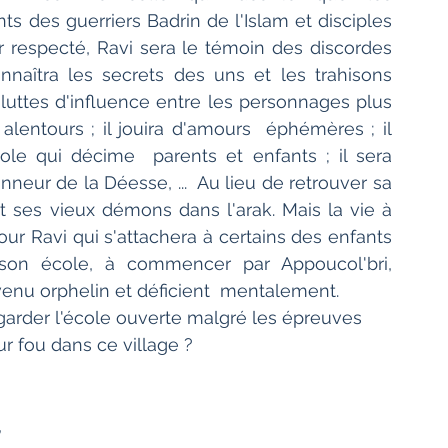
 des guerriers Badrin de l'Islam et disciples 
ur respecté, Ravi sera le témoin des discordes 
naîtra les secrets des uns et les trahisons 
 luttes d'influence entre les personnages plus 
lentours ; il jouira d'amours  éphémères ; il 
iole qui décime  parents et enfants ; il sera 
eur de la Déesse, ...  Au lieu de retrouver sa 
et ses vieux démons dans l'arak. Mais la vie à 
r Ravi qui s'attachera à certains des enfants 
on école, à commencer par Appoucol'bri, 
venu orphelin et déficient  mentalement.
à garder l'école ouverte malgré les épreuves 
ur fou dans ce village ?
 