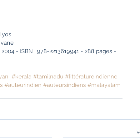
alyos
ravane
i 2004 - ISBN : 978-2213619941 - 288 pages - 
ayan
#kerala
#tamilnadu
#littératureindienne
s
#auteurindien
#auteursindiens
#malayalam
V