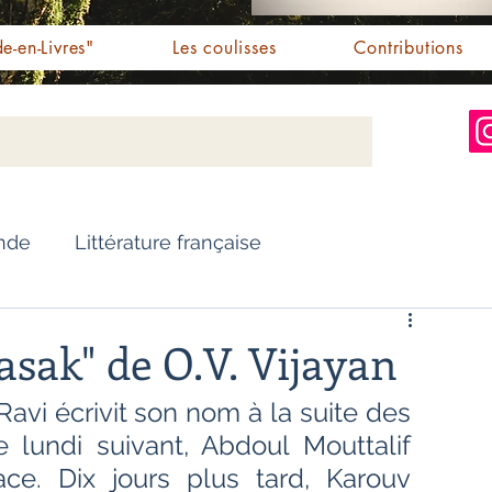
e-en-Livres"
Les coulisses
Contributions
Inde
Littérature française
Nouvelles
Biographie
asak" de O.V. Vijayan
avi écrivit son nom à la suite des 
Essai
Personnalités indiennes
e lundi suivant, Abdoul Mouttalif 
e. Dix jours plus tard, Karouv 