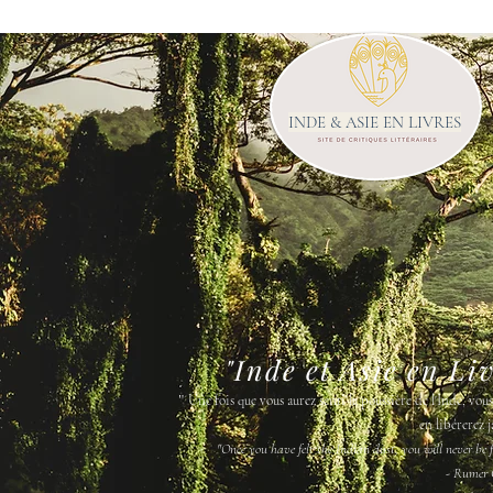
INDE & ASIE EN LIVRES
"Inde et Asie en Li
"
Une fois que vous aurez senti la poussière de l'Inde, vou
en libérerez j
"Once you have felt the Indian dust, you will never be fr
- Rumer 