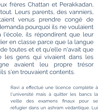
Bien-être
Littérature hindi
ux frères Chattan et Perakkadan, 
tout. Leurs parents, des vanniers, 
étaient venus prendre congé de 
Littérature malayalam
Littérature pendjabi
 demanda pourquoi ils ne voulaient 
l'école, ils répondirent que leur 
dier en classe parce que la langue 
de l'Inde par les livres
e de toutes et et qu'elle n'avait que 
ue les gens qui vivaient dans les 
angladesh
Littérature pakistanaise
ne avaient leu propre trésor 
'ils s'en trouvaient contents.
Contes
Ravi a effectué une licence complète à 
l'université mais à quitter les bancs la 
veille des examens finaux pour se 
réfugier dans un ashram védantique. Lui 