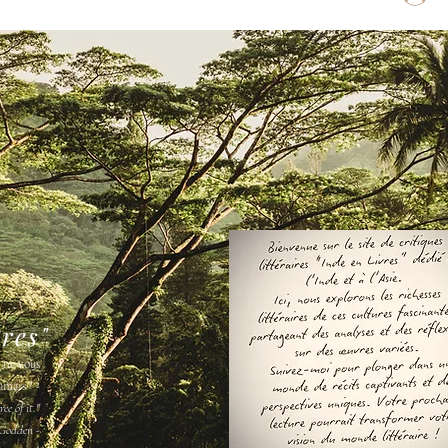
vres"
s ne vous
amais " -
ee of it."
Godden -