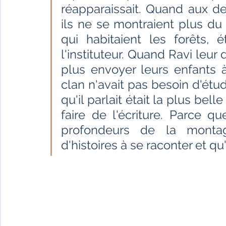
Fêtes indiennes
Spiritualité
Ayurveda
réapparaissait. Quand aux de
ils ne se montraient plus du 
qui habitaient les forêts, 
Littérature tamoule
Littérature bengali
l'instituteur. Quand Ravi leur
plus envoyer leurs enfants à 
clan n'avait pas besoin d'étu
L'Inde vue par l'Occident
Yoga
Histoire 
qu'il parlait était la plus bell
faire de l'écriture. Parce q
Littérature anglo-saxonne
Littérature du B
profondeurs de la montag
d'histoires à se raconter et qu
Littérature népalaise
Littérature sri-lankaise