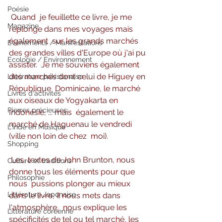
Poésie
Quand  je feuillette ce livre, je me 
Magazine
replonge dans mes voyages mais 
également  sur les grands marchés 
Evènements / Manifestations
des grandes villes d'Europe où j'ai pu 
Ecologie / Environnement
assister.  Je me souviens également 
des marchés dont celui de Higuey en 
Littérature pakistanaise
République  Dominicaine, le marché 
Livres d'activités
aux oiseaux de Yogyakarta en 
Pierres précieuses
Indonésie, ... mais  également le 
marché de Haguenau le vendredi 
L'Inde en Musique
(ville non loin de chez  moi).
Shopping
Les  textes de John Brunton, nous 
Culture et traditions
donne tous les éléments pour que 
Philosophie
nous  pussions plonger au mieux 
Littérature Japonaise
dans le livre, il nous mets dans 
l'atmosphère,  nous explique les 
Littérature coréenne
spécificités de tel ou tel marché, les 