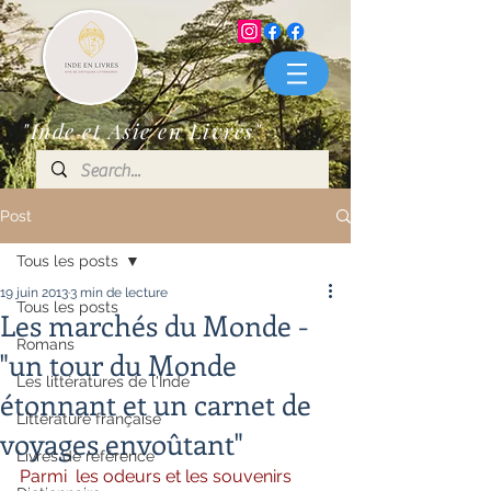
"Inde et Asie en Livres"
Post
Tous les posts
19 juin 2013
3 min de lecture
Tous les posts
Les marchés du Monde -
Romans
"un tour du Monde
Les littératures de l'Inde
étonnant et un carnet de
Littérature française
voyages envoûtant"
Livres de référence
Parmi  les odeurs et les souvenirs 