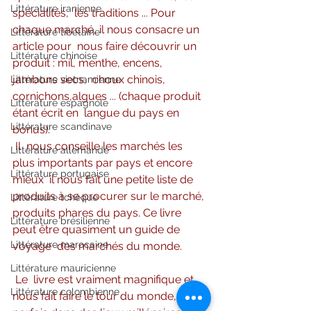
Littérature iranienne
spécialités,  les traditions ... Pour 
chaque marché, il nous consacre un 
Littérature tibétaine
article pour  nous faire découvrir un 
Littérature chinoise
produit : mil, menthe, encens, 
jambons secs,  choux chinois, 
Littérature vietnamienne
cornichons,algues ... (chaque produit 
Littérature espagnole
étant écrit en  langue du pays en 
Littérature scandinave
bonus).
Il  nous conseille les marchés les 
Littérature allemande
plus importants par pays et encore 
Littérature portugaise
mieux  il nous fait une petite liste de 
produits à se procurer sur le marché,  
Littérature tchèque
produits phares du pays. Ce livre 
Littérature brésilienne
peut être quasiment un guide de 
Littérature marocaine
voyage  des marchés du monde.
Littérature mauricienne
Le  livre est vraiment magnifique et 
Littérature colombienne
nous fait faire le tour du monde,  