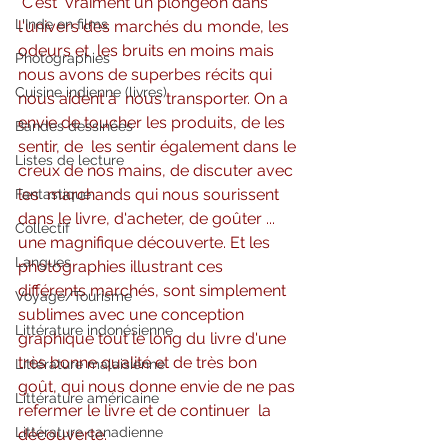
C'est  vraiment un plongeon dans 
L'Inde en films
l'univers des marchés du monde, les 
odeurs et  les bruits en moins mais 
Photographies
nous avons de superbes récits qui 
Cuisine indienne (livres)
nous aident à  nous transporter. On a 
envie de toucher les produits, de les 
Bandes dessinées
sentir, de  les sentir également dans le 
Listes de lecture
creux de nos mains, de discuter avec 
les  marchands qui nous sourissent 
Fantastique
dans le livre, d'acheter, de goûter ...  
Collectif
une magnifique découverte. Et les 
Langues
photographies illustrant ces  
différents marchés, sont simplement 
Voyage/Tourisme
sublimes avec une conception  
Littérature indonésienne
graphique tout le long du livre d'une 
très bonne qualité et de très bon  
Littérature malaisienne
goût, qui nous donne envie de ne pas 
Littérature américaine
refermer le livre et de continuer  la 
Littérature canadienne
découverte.