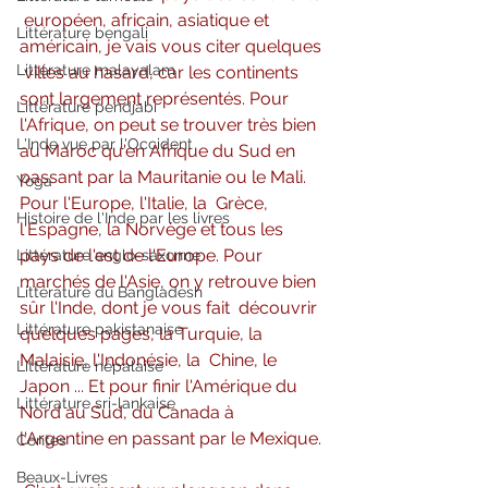
 européen, africain, asiatique et 
Littérature bengali
américain, je vais vous citer quelques 
Littérature malayalam
 villes au hasard, car les continents 
sont largement représentés. Pour  
Littérature pendjabi
l'Afrique, on peut se trouver très bien 
L'Inde vue par l'Occident
au Maroc qu'en Afrique du Sud en  
passant par la Mauritanie ou le Mali. 
Yoga
Pour l'Europe, l'Italie, la  Grèce, 
Histoire de l'Inde par les livres
l'Espagne, la Norvège et tous les 
pays de l'est de l'Europe. Pour  
Littérature anglo-saxonne
marchés de l'Asie, on y retrouve bien 
Littérature du Bangladesh
sûr l'Inde, dont je vous fait  découvrir 
Littérature pakistanaise
quelques pages, la Turquie, la 
Malaisie, l'Indonésie, la  Chine, le 
Littérature népalaise
Japon ... Et pour finir l'Amérique du 
Littérature sri-lankaise
Nord au Sud, du Canada à  
l'Argentine en passant par le Mexique.
Contes
Beaux-Livres