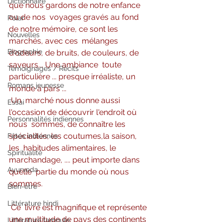
Dictionnaire
que nous gardons de notre enfance 
ou de nos  voyages gravés au fond 
Polar
de notre mémoire, ce sont les 
Nouvelles
marchés, avec ces  mélanges 
Biographie
d'odeurs, de bruits, de couleurs, de 
saveurs,.. Une ambiance  toute 
Témoignages / Récits
particulière ... presque irréaliste, un 
Romans jeunesse
monde à pars ...
Un  marché nous donne aussi 
Essai
l'occasion de découvrir l'endroit où 
Personnalités indiennes
nous  sommes, de connaître les 
spécialités, les coutumes,la saison, 
Fêtes indiennes
les  habitudes alimentaires, le 
Spiritualité
marchandage, .... peut importe dans 
Ayurveda
quelle  partie du monde où nous 
sommes.
Bien-être
Littérature hindi
Ce  livre est magnifique et représente 
une multitude de pays des continents 
Littérature tamoule