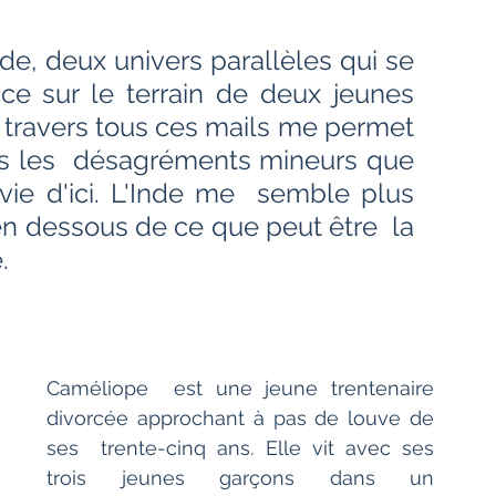
Bien-être
Littérature hindi
de, deux univers parallèles qui se 
nce sur le terrain de deux jeunes 
Littérature malayalam
Littérature pendjabi
  travers tous ces mails me permet 
us les  désagréments mineurs que 
ie d'ici. L'Inde me  semble plus 
de l'Inde par les livres
n dessous de ce que peut être  la 
.
angladesh
Littérature pakistanaise
Contes
Caméliope  est une jeune trentenaire 
divorcée approchant à pas de louve de 
ses  trente-cinq ans. Elle vit avec ses 
trois jeunes garçons dans un  