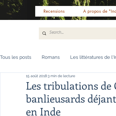
Recensions
A propos de "Ind
Tous les posts
Romans
Les littératures de l'
15 août 2018
3 min de lecture
Livres de référence
Dictionnaire
Polar
Les tribulations de
banlieusards déjant
Témoignages / Récits
Romans jeunesse
en Inde