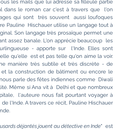
us les mails que lui adresse sa filleule partie 
l dans le roman car c'est à travers que  l'on 
ges qui sont  très souvent  aussi loufoques 
e Pauline  Hischauer utilise un langage tout à 
riginal. Son langage très prosaïque permet une 
ant assez banale. L'on apprécie beaucoup  les 
rlingueuse - apporte sur  l'Inde. Elles sont 
le qu'elle  est et pas telle qu'on aime la voir. 
ne manière très subtile et très discrète - de 
 et la construction de bâtiment ou encore le 
nous parle des fêtes indiennes comme  Diwali 
lité. Même si Ana vit à  Delhi et que nombreux 
itale,  l'auteure nous fait pourtant voyager à 
de l'Inde. A travers ce récit, Pauline Hischauer 
Inde.
eusards déjantés jouent au détective en Inde
"  est 