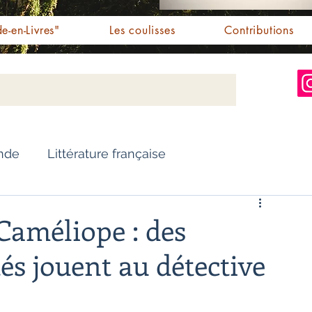
e-en-Livres"
Les coulisses
Contributions
Inde
Littérature française
Nouvelles
Biographie
 Caméliope : des
és jouent au détective
Essai
Personnalités indiennes