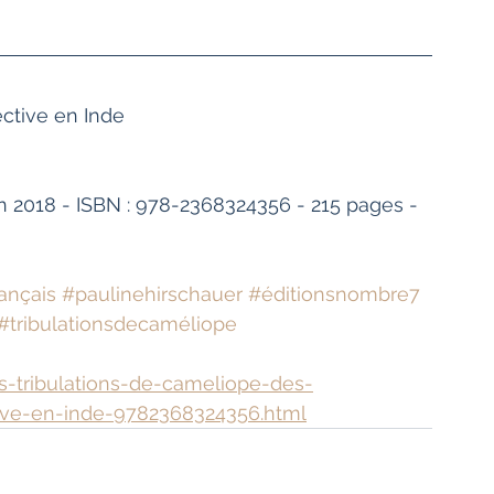
n Inde                                 
in 2018 - ISBN : 978-2368324356 - 215 pages - 
ançais
#paulinehirschauer
#éditionsnombre7
#tribulationsdecaméliope
es-tribulations-de-cameliope-des-
tive-en-inde-9782368324356.html