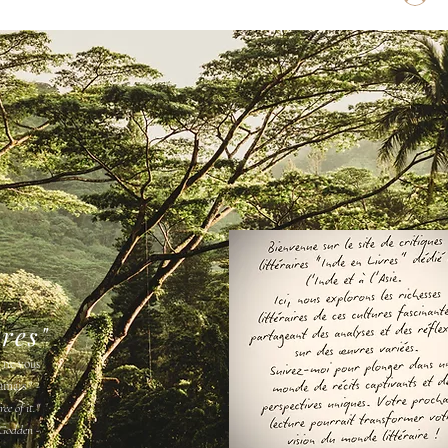
vres"
s ne vous
amais " -
ee of it."
Godden -