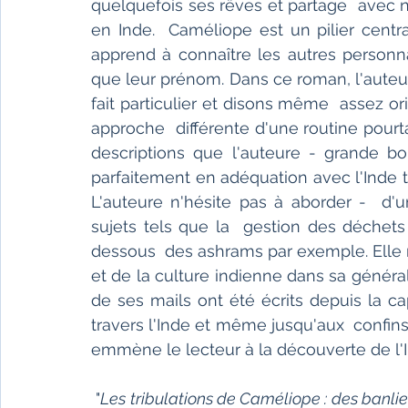
quelquefois ses rêves et partage  avec no
en Inde.  Caméliope est un pilier centra
apprend à connaître les autres personna
que leur prénom. Dans ce roman, l'auteur
fait particulier et disons même  assez o
approche  différente d'une routine pourt
descriptions que l'auteure - grande bou
parfaitement en adéquation avec l'Inde tel
L'auteure n'hésite pas à aborder -  d'u
sujets tels que la  gestion des déchets
dessous  des ashrams par exemple. Elle 
et de la culture indienne dans sa généra
de ses mails ont été écrits depuis la cap
travers l'Inde et même jusqu'aux  confins 
emmène le lecteur à la découverte de l'
 "
Les tribulations de Caméliope : des banli