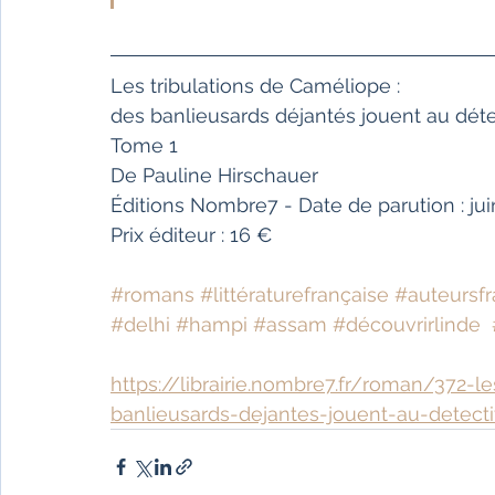
Les tribulations de Caméliope :
des banlieusards déjantés jouent au détective e
Tome 1
De Pauline Hirschauer
Éditions Nombre7 - Date de parution : ju
Prix éditeur : 16 €
#romans
#littératurefrançaise
#auteursfr
#delhi
#hampi
#assam
#découvrirlinde
https://librairie.nombre7.fr/roman/372-l
banlieusards-dejantes-jouent-au-detec