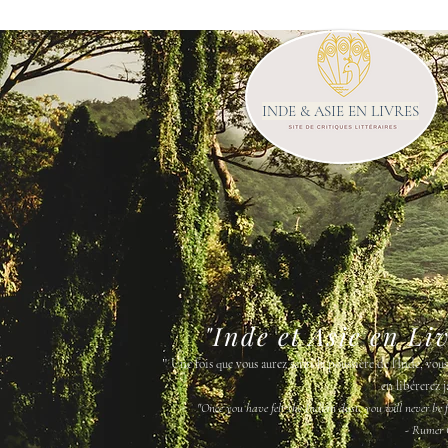
INDE & ASIE EN LIVRES
"Inde et Asie en Li
"
Une fois que vous aurez senti la poussière de l'Inde, vou
en libérerez j
"Once you have felt the Indian dust, you will never be fr
- Rumer 