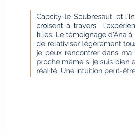
Fêtes indiennes
Spiritualité
Ayurveda
Capcity-le-Soubresaut  et l'In
croisent à travers  l'expérie
Littérature tamoule
Littérature bengali
filles. Le témoignage d'Ana à
de relativiser légèrement to
je peux rencontrer dans ma v
L'Inde vue par l'Occident
Yoga
Histoire 
proche même si je suis bien e
réalité. Une intuition peut-être
Littérature anglo-saxonne
Littérature du B
Littérature népalaise
Littérature sri-lankaise