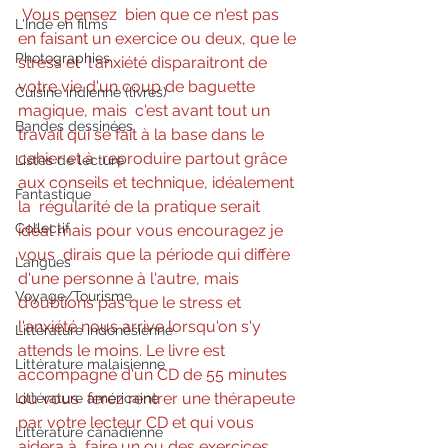
Vous pensez  bien que ce n'est pas 
L'Inde en films
en faisant un exercice ou deux, que le 
Photographies
stress et  l'anxiété disparaitront de 
votre vie d'un coup de baguette 
Cuisine indienne (livres)
magique, mais  c'est avant tout un 
Bandes dessinées
travail qui se fait à la base dans le 
cahier et à  reproduire partout grâce 
Listes de lecture
aux conseils et technique, idéalement 
Fantastique
la  régularité de la pratique serait 
Collectif
idéal mais pour vous encouragez je 
vous  dirais que la période qui diffère 
Langues
d'une personne à l'autre, mais  
Voyage/Tourisme
d'oublions pas que le stress et 
l'anxiété nous arrive lorsqu'on s'y  
Littérature indonésienne
attends le moins. Le livre est 
Littérature malaisienne
accompagné d'un CD de 55 minutes 
où vous  ferez rentrer une thérapeute 
Littérature américaine
par votre lecteur CD et qui vous 
Littérature canadienne
aidera à  faire un ou des exercices 