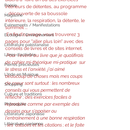
Poésie
intérieurs de détentes, au programme 
:  découverte de sa boussole 
Magazine
intérieure, la respiration, la détente, le  
Evènements / Manifestations
sommeil ... 
En fin d'ouvrage, vous trouverez 3 
Ecologie / Environnement
pages pour "aller plus loin" avec des 
Littérature pakistanaise
conseils de livres et de sites internet.
Livres d'activités
Pour  revenir au livre que je qualifirais 
de cahier mi-théorique mi-pratique  sur 
Pierres précieuses
le stress et l'anxiété, j'ai aimé 
L'Inde en Musique
beaucoup de choses mais mes coups  
de coeur sont surtout : les nombreux 
Shopping
conseils qui vous permettent de  
Culture et traditions
réfléchir ; des exercices faciles à 
reproduire comme par exemple des  
Philosophie
dessins pour s'apaiser ou 
Littérature Japonaise
l'entraînement à une bonne respiration 
Littérature coréenne
; les  astuces et les citations ; et le faite 