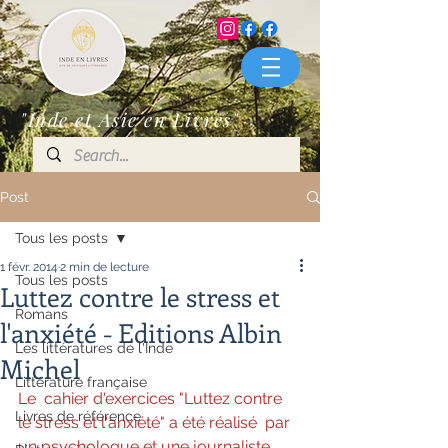
"Inde et Asie en Livres"
Post
Tous les posts
1 févr. 2014
2 min de lecture
Tous les posts
Luttez contre le stress et
Romans
l'anxiété - Editions Albin
Les littératures de l'Inde
Michel
Littérature française
Le  cahier d'exercices "Luttez contre 
Livres de référence
le stress et l'anxiété" a été réalisé  par 
un psychologue et une journaliste 