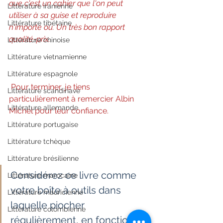
que c'est un cahier que l'on peut  
Littérature iranienne
utiliser à sa guise et reproduire 
Littérature tibétaine
n'importe où. Un très bon rapport  
qualité-prix.
Littérature chinoise
Littérature vietnamienne
Littérature espagnole
Pour terminer, je tiens 
Littérature scandinave
particulièrement à remercier Albin 
Littérature allemande
Michel pour leur confiance.
Littérature portugaise
Littérature tchèque
Littérature brésilienne
Considérez ce livre comme 
Littérature marocaine
votre boîte à outils dans 
Littérature mauricienne
laquelle piocher 
Littérature colombienne
régulièrement, en fonction de 