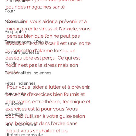
Dictionnaire
pour des magazines santé.
Polar
Ce cahier  vous aider à prévenir et à 
Nouvelles
mieux gérer le stress et l'anxiété, vous 
Biographie
 pensez bien que l'on ne peut pas 
Témoignages / Récits
éradiquer le stress car il est une  sorte 
de sonnette d'alarme lorsqu'un 
Romans jeunesse
déséquilibre est perçu. Ce qui est  
Essai
nocif n'est pas le stress mais son 
excès.
Personnalités indiennes
Fêtes indiennes
Pour vous  aider à lutter et à prévenir, 
Spiritualité
ce cahier d'exercices bien fournis et 
bien  variés entre théorie, technique et 
Ayurveda
exercices est là pour vous. Vous  
Bien-être
pourrez l'utiliser à votre guise selon 
vos besoins et dans l'ordre dans  
Littérature hindi
lequel vous souhaitez et les 
Littérature tamoule