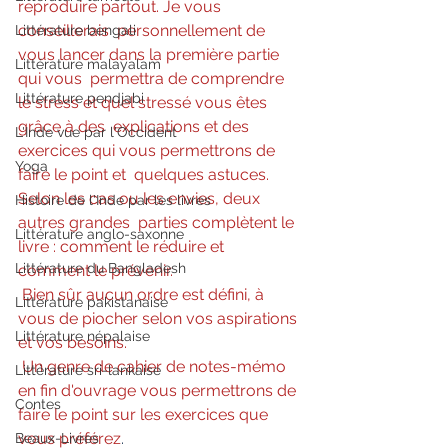
reproduire partout. Je vous 
conseillerais  personnellement de 
Littérature bengali
vous lancer dans la première partie 
Littérature malayalam
qui vous  permettra de comprendre 
Littérature pendjabi
le stress et quel stressé vous êtes 
grâce à des  explications et des 
L'Inde vue par l'Occident
exercices qui vous permettrons de 
Yoga
faire le point et  quelques astuces. 
Selon les cas ou les envies, deux 
Histoire de l'Inde par les livres
autres grandes  parties complètent le 
Littérature anglo-saxonne
livre : comment le réduire et 
Littérature du Bangladesh
comment le prévenir.  
Bien sûr aucun ordre est défini, à 
Littérature pakistanaise
vous de piocher selon vos aspirations 
Littérature népalaise
et vos besoins.
Un genre de cahier de notes-mémo 
Littérature sri-lankaise
en fin d'ouvrage vous permettrons de 
Contes
faire le point sur les exercices que 
vous préférez
.
Beaux-Livres