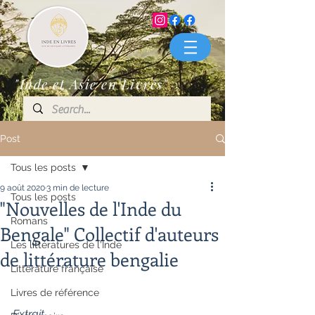
"Inde et Asie en Livres"
Post
Tous les posts
9 août 2020
3 min de lecture
Tous les posts
"Nouvelles de l'Inde du
Romans
Bengale" Collectif d'auteurs
Les littératures de l'Inde
de littérature bengalie
Littérature française
Livres de référence
Extrait