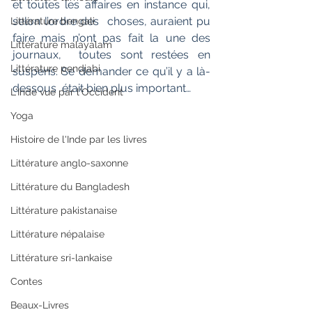
et toutes les affaires en instance qui, 
selon l’ordre des  choses, auraient pu 
Littérature bengali
faire mais n’ont pas fait la une des 
Littérature malayalam
journaux,  toutes sont restées en 
Littérature pendjabi
suspens. Se demander ce qu’il y a là-
dessous  était bien plus important… 
L'Inde vue par l'Occident
Yoga
Histoire de l'Inde par les livres
Littérature anglo-saxonne
Littérature du Bangladesh
Littérature pakistanaise
Littérature népalaise
Littérature sri-lankaise
Contes
Beaux-Livres