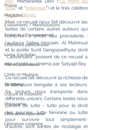
Ray,
 Mahasweta Devi ("
La Mère du 
Poésie
1084
" et "
Indiennes
") et le très célèbre 
Amitav Ghosh
.
Magazine
Mais ce recueil nous fait découvrir les 
Evènements / Manifestations
textes de certains autres auteurs qui 
Ecologie / Environnement
n'ont rien à envier aux précédents : 
l'auteure Selina Hossein, Al Mahmud 
Littérature pakistanaise
et le poète Sunil Gangopadhyay dont 
Livres d'activités
"L'adversaire" présent de ce recueil a 
été adapté au cinéma par Satyajit Ray.
Pierres précieuses
L'Inde en Musique
Ce recueil fait découvrir la richesse de 
Shopping
la littérature bengalie à ses lecteurs. 
Sa lecture nous transporte dans 
Culture et traditions
différents univers. Certains textes nous 
Philosophie
parlent de lutte - lutte pour le droit 
des peuples, lutte féminine ou lutte 
Littérature Japonaise
pour survivre tout simplement- 
Littérature coréenne
d'autres sont teintés de nostalgie et 