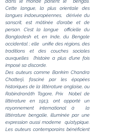
dans le monde parlent le  bengali. 
Cette langue, la plus orientale des 
langues indoeuropéennes,  dérivée du 
sanscrit, est mâtinée d’arabe et de 
persan. C’est la langue  officielle du 
Bangladesh et, en Inde, du Bengale 
occidental ; elle  unifie des régions, des 
traditions et des couches sociales 
auxquelles  l’histoire a plus d’une fois 
imposé sa discorde. 
Des auteurs comme Bankim Chandra 
Chatterji, fasciné par les épopées  
historiques de la littérature anglaise, ou 
Rabindranâth Tagore, Prix  Nobel de 
littérature en 1913, ont apporté un 
rayonnement international à  la 
littérature bengalie, illuminée par une 
expression aussi moderne  qu’atypique. 
Les auteurs contemporains bénéficient 