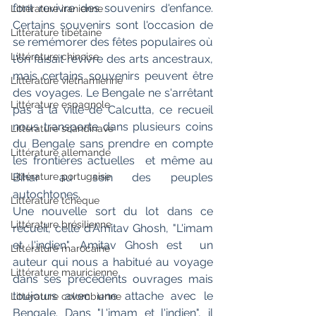
font revivre des souvenirs d'enfance. 
Littérature iranienne
Certains souvenirs sont l'occasion de 
Littérature tibétaine
se remémorer des fêtes populaires où 
Littérature chinoise
l'on faisait revivre des arts ancestraux, 
mais certains souvenirs peuvent être 
Littérature vietnamienne
des voyages. Le Bengale ne s'arrêtant 
Littérature espagnole
pas à la ville de Calcutta, ce recueil 
nous transporte dans plusieurs coins 
Littérature scandinave
du Bengale sans prendre en compte 
Littérature allemande
les frontières actuelles  et même au 
Littérature portugaise
Bihar au sein des peuples 
autochtones. 
Littérature tchèque
Une nouvelle sort du lot dans ce 
Littérature brésilienne
recueil, celle d'Amitav Ghosh, "L'imam 
et l'indien". Amitav Ghosh est  un 
Littérature marocaine
auteur qui nous a habitué au voyage 
Littérature mauricienne
dans ses précédents ouvrages mais 
toujours avec une attache avec le 
Littérature colombienne
Bengale. Dans "L'imam et l'indien", il 