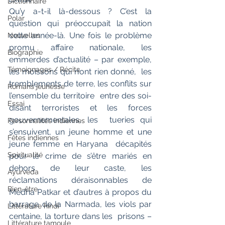
Dictionnaire
Qu’y a-t-il là-dessous ? C’est la 
Polar
question qui préoccupait la nation  
cette année-là. Une fois le problème 
Nouvelles
promu affaire nationale, les  
Biographie
emmerdes d’actualité – par exemple, 
Témoignages / Récits
les moissons qui n’ont rien donné,  les 
tremblements de terre, les conflits sur 
Romans jeunesse
l’ensemble du territoire  entre des soi-
Essai
disant terroristes et les forces 
gouvernementales, les  tueries qui 
Personnalités indiennes
s’ensuivent, un jeune homme et une 
Fêtes indiennes
jeune femme en Haryana  décapités 
Spiritualité
pour le crime de s’être mariés en 
dehors de leur caste, les  
Ayurveda
réclamations déraisonnables de 
Bien-être
Medha Patkar et d’autres à propos du  
barrage de la Narmada, les viols par 
Littérature hindi
centaine, la torture dans les  prisons – 
Littérature tamoule