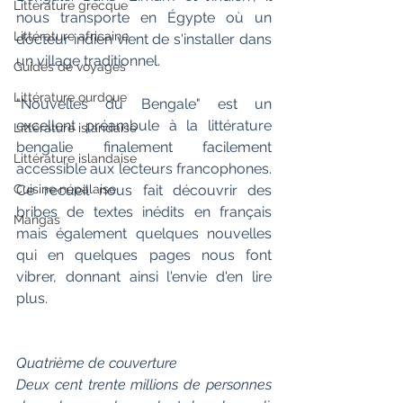
Littérature grecque
nous transporte en Égypte où un 
Littérature africaine
docteur indien vient de s'installer dans 
un village traditionnel.
Guides de voyages
Littérature ourdoue
"Nouvelles du Bengale" est un 
excellent préambule à la littérature 
Littérature islandaise
bengalie finalement facilement 
Littérature islandaise
accessible aux lecteurs francophones. 
Cuisine népalaise
Ce recueil nous fait découvrir des 
bribes de textes inédits en français 
Mangas
mais également quelques nouvelles 
qui en quelques pages nous font 
vibrer, donnant ainsi l'envie d'en lire 
plus. 
Quatrième de couverture
Deux cent trente millions de personnes 