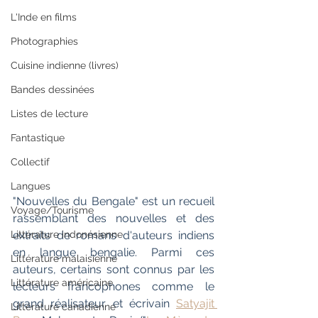
L'Inde en films
Photographies
Cuisine indienne (livres)
Bandes dessinées
Listes de lecture
Fantastique
Collectif
Langues
"Nouvelles du Bengale" est un recueil 
Voyage/Tourisme
rassemblant des nouvelles et des 
Littérature indonésienne
extraits de romans d'auteurs indiens 
en langue bengalie. Parmi ces 
Littérature malaisienne
auteurs, certains sont connus par les 
Littérature américaine
lecteurs francophones comme le 
grand réalisateur et écrivain 
Satyajit 
Littérature canadienne