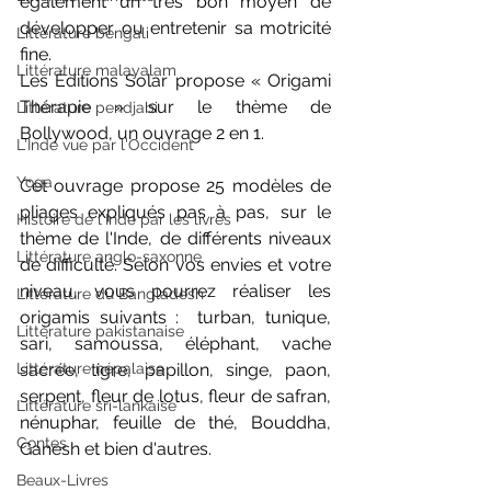
également un très bon moyen de 
développer ou entretenir sa motricité 
Littérature bengali
fine. 
Littérature malayalam
Les Éditions Solar propose « Origami 
Thérapie » sur le thème de 
Littérature pendjabi
Bollywood, un ouvrage 2 en 1.
L'Inde vue par l'Occident
Yoga
Cet ouvrage propose 25 modèles de 
pliages expliqués pas à pas, sur le 
Histoire de l'Inde par les livres
thème de l'Inde, de différents niveaux 
Littérature anglo-saxonne
de difficulté. Selon vos envies et votre 
niveau, vous pourrez réaliser les 
Littérature du Bangladesh
origamis suivants : 
 turban, tunique, 
Littérature pakistanaise
sari, samoussa, éléphant, vache 
sacrée, tigre, papillon, singe, paon, 
Littérature népalaise
serpent, fleur de lotus, fleur de safran, 
Littérature sri-lankaise
nénuphar, feuille de thé, Bouddha, 
Contes
Ganesh et bien d'autres.
Beaux-Livres