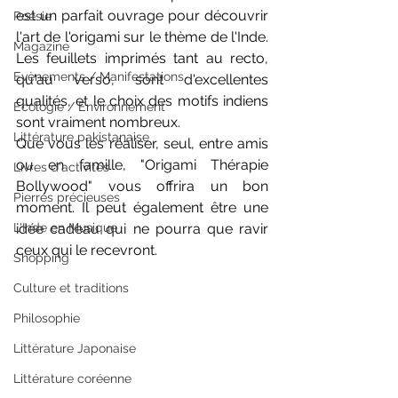
est un parfait ouvrage pour découvrir 
Poésie
l'art de l'origami sur le thème de l'Inde. 
Magazine
Les feuillets imprimés tant au recto, 
Evènements / Manifestations
qu'au verso, sont d'excellentes 
qualités, et le choix des motifs indiens 
Ecologie / Environnement
sont vraiment nombreux. 
Littérature pakistanaise
Que vous les réaliser, seul, entre amis 
ou en famille, "Origami Thérapie 
Livres d'activités
Bollywood" vous offrira un bon 
Pierres précieuses
moment. Il peut également être une 
idée cadeau qui ne pourra que ravir 
L'Inde en Musique
ceux qui le recevront.
Shopping
Culture et traditions
Philosophie
Littérature Japonaise
Littérature coréenne