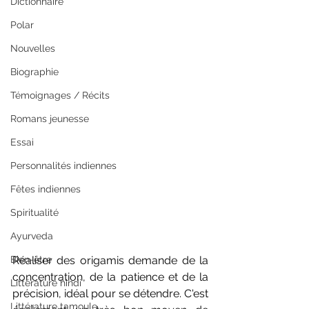
Dictionnaire
Polar
Nouvelles
Biographie
Témoignages / Récits
Romans jeunesse
Essai
Personnalités indiennes
Fêtes indiennes
Spiritualité
Ayurveda
Réaliser des origamis demande de la 
Bien-être
concentration, de la patience et de la 
Littérature hindi
précision, idéal pour se détendre. C'est 
Littérature tamoule