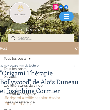
"Inde et Asie en Livres"
Post
Tous les posts
30 nov. 2024
2 min de lecture
Tous les posts
"Origami Thérapie
Romans
Bollywood" de Aloïs Duneau
Les littératures de l'Inde
et Joséphine Cormier
Littérature française
#origami
#éditionssolar
#solar
Livres de référence
#loisirscréatifs