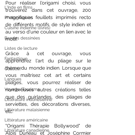
Pour réaliser l'origami choisi, vous 
L'Inde en films
trouverez dans cet ouvrage, 200 
magnifiques feuillets imprimés recto 
Photographies
de différents motifs de style indien et 
Cuisine indienne (livres)
au verso d'une couleur en lien avec le 
Bandes dessinées
motif.
Listes de lecture
Grâce à cet ouvrage, vous 
Fantastique
apprendrez l'art du pliage sur le 
thème du monde indien. Lorsque que 
Collectif
vous maîtrisez cet art et certains 
Langues
pliages, vous pourrez réaliser de 
nombreuses autres créations telles 
Voyage/Tourisme
que des guirlandes, des pliages de 
Littérature indonésienne
serviettes, des décorations diverses, 
Littérature malaisienne
etc.
Littérature américaine
"Origami Thérapie Bollywood" de 
Littérature canadienne
Aloïs Duneau et Joséphine Cormier 