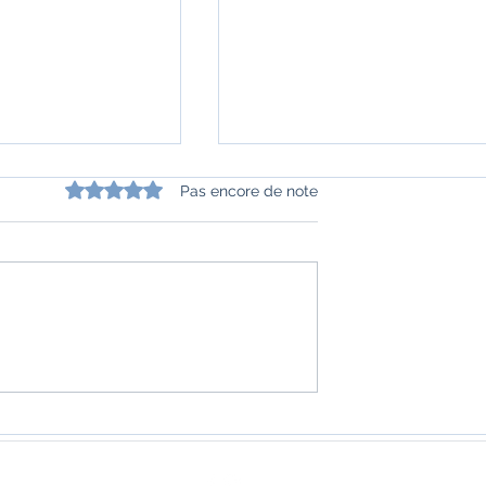
Noté 0 étoile sur 5.
Pas encore de note
 heure" de
"La reine des bandits" de
hdie
Parini Shroff