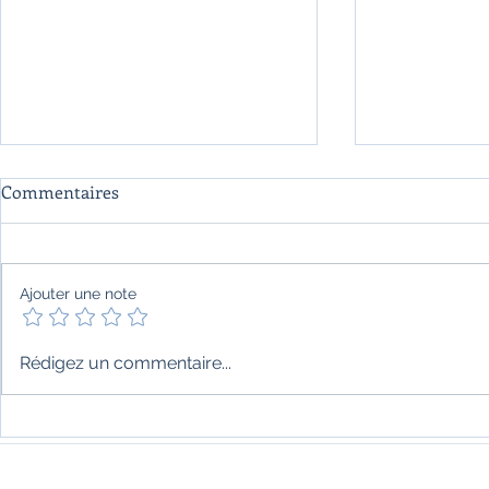
Commentaires
Ajouter une note
"Itihasa" de Aatish Taseer
"La onzième
Rédigez un commentaire...
Salman Rus