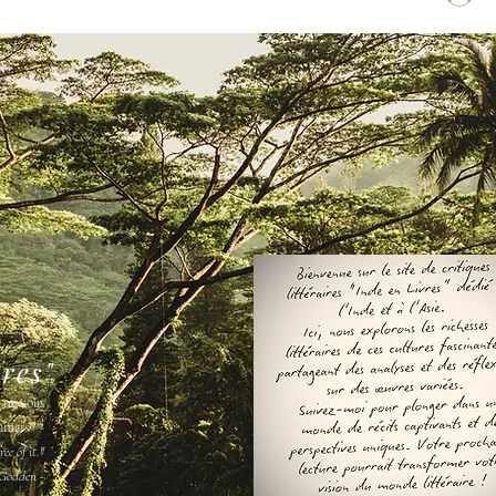
vres"
s ne vous
amais " -
ee of it."
Godden -