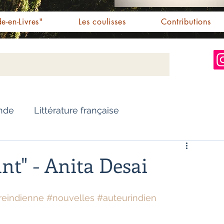
e-en-Livres"
Les coulisses
Contributions
Inde
Littérature française
Nouvelles
Biographie
nt" - Anita Desai
Essai
Personnalités indiennes
ureindienne
#nouvelles
#auteurindien