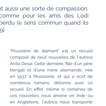
Bien-être
Littérature hindi
nt aussi une sorte de compassion. 
- comme pour les amis des Lodi 
perdu le sens commun quand ils 
Littérature malayalam
Littérature pendjabi
9]
de l'Inde par les livres
"Poussière de diamant" est un recueil 
composé de neuf nouvelles de l'autrice 
angladesh
Littérature pakistanaise
Anita Desai. Cette dernière, fille d'un père 
bengali et d'une mère allemande, née 
en 1937 à Mussoorie, et qui a écrit de 
Contes
nombreux romans, détonne avec ce 
recueil. En effet, même si certaines de 
ces nouvelles nous amène en Inde ou 
en Angleterre, l'autrice nous transporte 