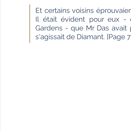
Fêtes indiennes
Spiritualité
Ayurveda
Et certains voisins éprouvaie
Il était évident pour eux 
Gardens - que Mr Das avait 
Littérature tamoule
Littérature bengali
s'agissait de Diamant. [Page 7
L'Inde vue par l'Occident
Yoga
Histoire 
Littérature anglo-saxonne
Littérature du B
Littérature népalaise
Littérature sri-lankaise