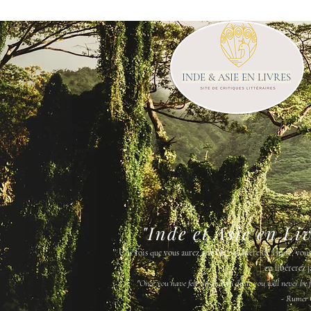
INDE & ASIE EN LIVRES
"Inde et Asie en Li
"
Une fois que vous aurez senti la poussière de l'Inde, vou
en libérerez j
"Once you have felt the Indian dust, you will never be fr
- Rumer 