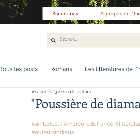
Recensions
A propos de "Ind
Tous les posts
Romans
Les littératures de l'
10 août 2023
2 min de lecture
Livres de référence
Dictionnaire
Polar
"Poussière de diama
Témoignages / Récits
Romans jeunesse
#anitadesai
#mercuredefrance
#littérat
#auteursindiens