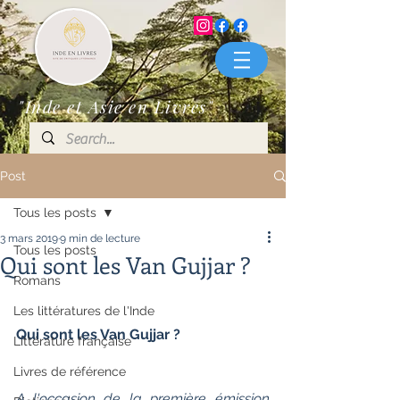
"Inde et Asie en Livres"
Post
Tous les posts
3 mars 2019
9 min de lecture
Tous les posts
Qui sont les Van Gujjar ?
Romans
Les littératures de l'Inde
Qui sont les Van Gujjar ?
Littérature française
Livres de référence
A l'occasion de la première émission  