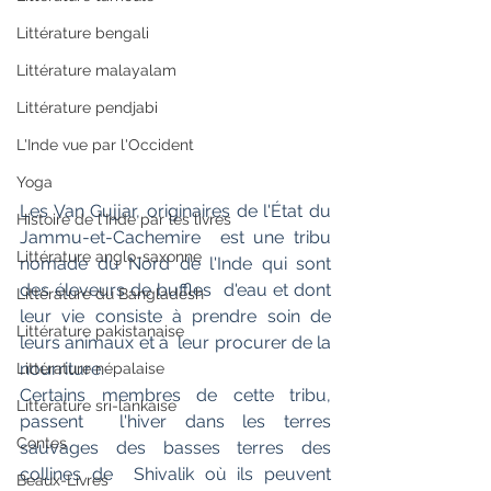
Littérature bengali
Littérature malayalam
Littérature pendjabi
L'Inde vue par l'Occident
Yoga
Les Van Gujjar, originaires de l'État du 
Histoire de l'Inde par les livres
Jammu-et-Cachemire  est une tribu 
Littérature anglo-saxonne
nomade du Nord de l'Inde qui sont 
des éleveurs de buffles  d'eau et dont 
Littérature du Bangladesh
leur vie consiste à prendre soin de 
Littérature pakistanaise
leurs animaux et à  leur procurer de la 
nourriture.
Littérature népalaise
Certains membres de cette tribu, 
Littérature sri-lankaise
passent  l'hiver dans les terres 
Contes
sauvages des basses terres des 
collines de  Shivalik où ils peuvent 
Beaux-Livres