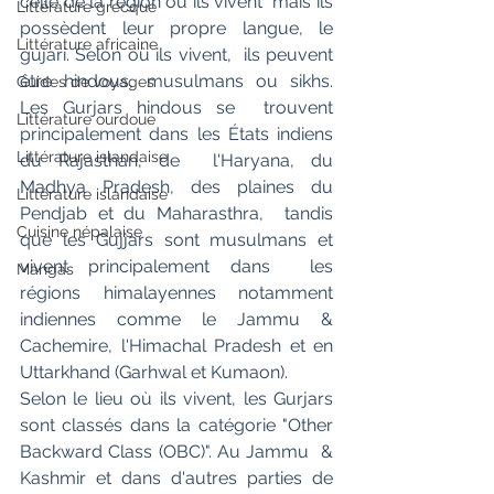
celle de la région où ils vivent  mais ils 
Littérature grecque
possèdent leur propre langue, le 
Littérature africaine
gujari. Selon où ils vivent,  ils peuvent 
être hindous, musulmans ou sikhs. 
Guides de voyages
Les Gurjars hindous se  trouvent 
Littérature ourdoue
principalement dans les États indiens 
Littérature islandaise
du Rajasthan, de  l'Haryana, du 
Madhya Pradesh, des plaines du 
Littérature islandaise
Pendjab et du Maharasthra,  tandis 
Cuisine népalaise
que les Gujjars sont musulmans et 
vivent principalement dans  les 
Mangas
régions himalayennes notamment 
indiennes comme le Jammu &  
Cachemire, l'Himachal Pradesh et en 
Uttarkhand (Garhwal et Kumaon).
Selon le lieu où ils vivent, les Gurjars  
sont classés dans la catégorie "Other 
Backward Class (OBC)". Au Jammu  & 
Kashmir et dans d'autres parties de 