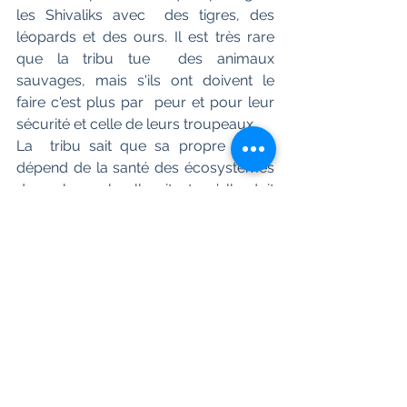
les Shivaliks avec  des tigres, des 
léopards et des ours. Il est très rare 
que la tribu tue  des animaux 
sauvages, mais s'ils ont doivent le 
faire c'est plus par  peur et pour leur 
sécurité et celle de leurs troupeaux.
La  tribu sait que sa propre survie 
dépend de la santé des écosystèmes 
dans  lesquels elle vit et qu’elle doit 
utiliser les ressources de manière  
durable. Botanistes aux pieds nus, les 
Van Gujjars  connaissent également 
chaque plante et chaque plante 
herbacée dans et  autour de leurs 
habitations forestières.
Quel avenir pour Van Gujjar 