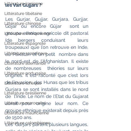
Littérature iranienne
les Van Gujjars ?
Littérature tibétaine
Les Gurjar, Gujjar, Gurjara, Gurjjar, 
Littérature chinoise
Gojar ou encore Gūjar  sont un 
groupe ethnique agricole dit pastoral 
Littérature vietnamienne
(de bergers conduisant  leurs 
Littérature espagnole
troupeaux) que l'on retrouve en Inde, 
Littérature scandinave
au Pakistan et un petit  nombre dans 
le nord-est de l'Afghanistan. Il existe 
Littérature allemande
de nombreuses  théories sur leurs 
Littérature portugaise
origines. Il est raconté que c'est lors 
de l'invasion  des Hunas que les tribus 
Littérature tchèque
Gurjara se sont installés dans le nord 
Littérature brésilienne
de  l'Inde. Le nom de l'Etat du Gujarat 
aurait pour origine leur nom. Ce  
Littérature marocaine
groupe ethnique existerait depuis près 
Littérature mauricienne
de 1500 ans.
Littérature colombienne
Les  Gurjars parlent plusieurs langues, 