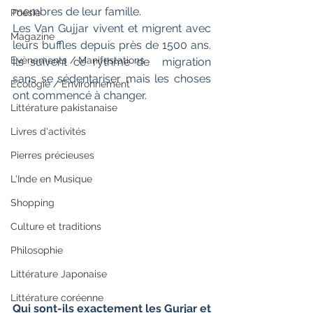
membres de leur famille.
Poésie
Les Van Gujjar vivent et migrent avec  
Magazine
leurs buffles depuis près de 1500 ans. 
Evènements / Manifestations
Ils suivent ce rythme de  migration 
sans se sédentariser mais les choses 
Ecologie / Environnement
ont commencé à changer.
Littérature pakistanaise
Livres d'activités
Pierres précieuses
L'Inde en Musique
Shopping
Culture et traditions
Philosophie
Littérature Japonaise
Littérature coréenne
Qui sont-ils exactement les Gurjar et 