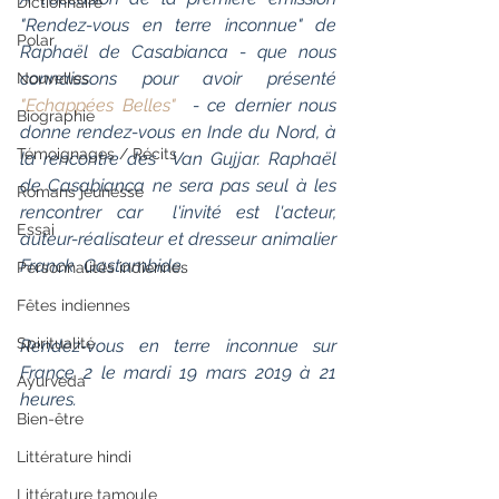
Dictionnaire
"Rendez-vous en terre inconnue" de 
Polar
Raphaël de Casabianca - que nous  
connaissons pour avoir présenté 
Nouvelles
"Echappées Belles"
  - ce dernier nous 
Biographie
donne rendez-vous en Inde du Nord, à 
Témoignages / Récits
la rencontre des  Van Gujjar. Raphaël 
de Casabianca ne sera pas seul à les 
Romans jeunesse
rencontrer car  l'invité est l'acteur, 
Essai
auteur-réalisateur et dresseur animalier 
Franck  Gastambide.
Personnalités indiennes
Fêtes indiennes
Spiritualité
Rendez-vous en terre inconnue sur 
France 2 le mardi 19 mars 2019 à 21 
Ayurveda
heures.
Bien-être
Littérature hindi
Littérature tamoule