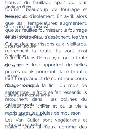
trouver du feuillage épais qui leur 
L'Inde en films
fournit  beaucoup de fourrage et 
beaucoup d'isolement. En avril, alors 
Photographies
que les  températures augmentent, 
Cuisine indienne (livres)
que les feuilles fournissant le fourrage 
Bandes dessinées
et les  cours d'eau s'assèchent, les Van 
Gujjar, des nourrissons aux  vieillards, 
Listes de lecture
reprennent la route. Ils vont ainsi 
Fantastique
marcher dans l'Himalaya  où la fonte 
des neiges leur apportent de belles 
Collectif
praires où ils pourront  faire brouter 
Langues
leur troupeaux et de nombreux cours 
d'eau. Lorsqu'à la fin  du mois de 
Voyage/Tourisme
septembre, le froid se fait ressentir, ils 
Littérature indonésienne
retournent dans  les collines du 
Littérature malaisienne
Shivalik pour l'hiver et où la vie a 
repris après les  pluies de mousson.
Littérature américaine
Les Van Gujjar sont végétariens et 
Littérature canadienne
traitent leurs animaux comme des 