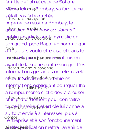
famille de Jah et celle de Sohana.  
Même loin de Bombay, sa famille ne 
Littérature bengali
s'était pas faite oubliée.
Littérature malayalam
A peine de retour à Bombay, le 
Littérature pendjabi
quotidien 
"Daily Business Journal"
publie un article sur la dynastie de 
L'Inde vue par l'Occident
son grand-père Bapa, un homme qui 
Yoga
a  toujours voulu être discret dans le 
milieu et qui est dorénavant mis en  
Histoire de l'Inde par les livres
avant de la scène contre son gré. Des 
Littérature anglo-saxonne
informations gênantes ont été  révélé 
Littérature du Bangladesh
et pour Sohana des premières 
informations expliquant pourquoi Jha  
Littérature pakistanaise
a rompu, même si elle devra creuser 
Littérature népalaise
plus profondément pour connaître  
toute l'histoire. Cet article lui donnera 
Littérature sri-lankaise
surtout envie à s'intéresser  plus à 
Contes
l'entreprise et à son fonctionnement. 
Cette  publication mettra l'avenir de 
Beaux-Livres