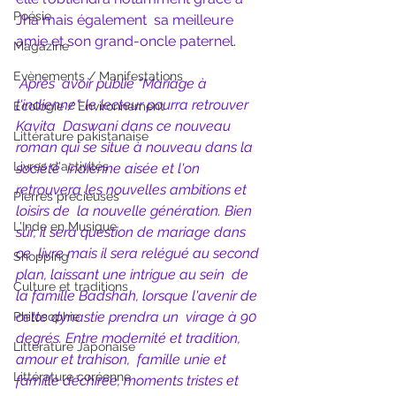
Poésie
Jha mais également  sa meilleure 
amie et son grand-oncle paternel. 
Magazine
Evènements / Manifestations
Après  avoir publié "Mariage à 
l'indienne", le lecteur pourra retrouver 
Ecologie / Environnement
Kavita  Daswani dans ce nouveau 
Littérature pakistanaise
roman qui se situe à nouveau dans la 
Livres d'activités
société  indienne aisée et l'on 
retrouvera les nouvelles ambitions et 
Pierres précieuses
loisirs de  la nouvelle génération. Bien 
L'Inde en Musique
sûr, il sera question de mariage dans 
ce  livre mais il sera relégué au second 
Shopping
plan, laissant une intrigue au sein  de 
Culture et traditions
la famille Badshah, lorsque l'avenir de 
cette dynastie prendra un  virage à 90 
Philosophie
degrés. Entre modernité et tradition, 
Littérature Japonaise
amour et trahison,  famille unie et 
Littérature coréenne
famille déchirée, moments tristes et 