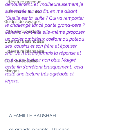
Littérature grecque
dénouement, et  malheureusement je 
suis restée sur ma fin, en me disant 
Littérature africaine
"Quelle est la  suite ? Qui va remporter 
Guides de voyages
le challenge lancé par le grand-père ? 
Littérature ourdoue
Sohana  va-t-elle elle-même proposer 
un projet ambitieux coiffant au poteau 
Littérature islandaise
ses  cousins et son frère et épouser 
Littérature islandaise
Jha". Je n'aurais jamais la réponse et  
tout autre lecteur non plus. Malgré 
Cuisine népalaise
cette fin s'arrêtant brusquement,  cela 
Mangas
reste une lecture très agréable et 
légère.
 LA FAMILLE BADSHAH
 Les grands-parents : Darshan 