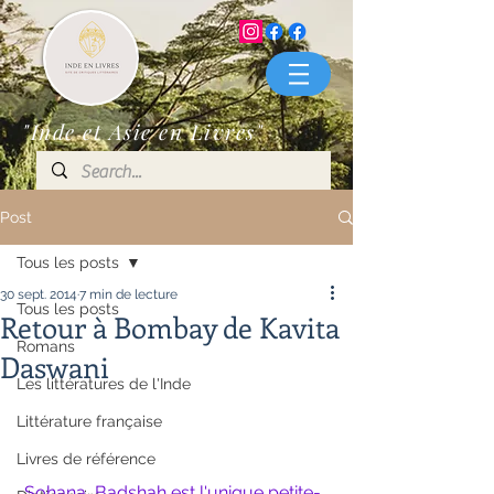
"Inde et Asie en Livres"
Post
Tous les posts
30 sept. 2014
7 min de lecture
Tous les posts
Retour à Bombay de Kavita
Romans
Daswani
Les littératures de l'Inde
Littérature française
Livres de référence
Sohana  Badshah est l'unique petite-