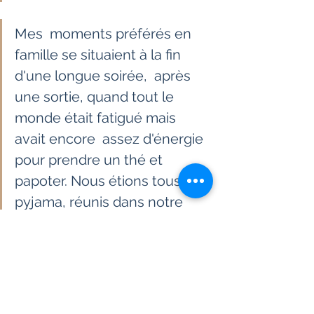
Mes  moments préférés en 
famille se situaient à la fin 
d'une longue soirée,  après 
une sortie, quand tout le 
monde était fatigué mais 
avait encore  assez d'énergie 
pour prendre un thé et 
papoter. Nous étions tous en  
pyjama, réunis dans notre 
salon silencieux avec du thé 
frais et un petit  quelque 
chose de sucré à grignoter 
sur la table. Mon père mettait 
Anup  Jalota dans le lecteur 