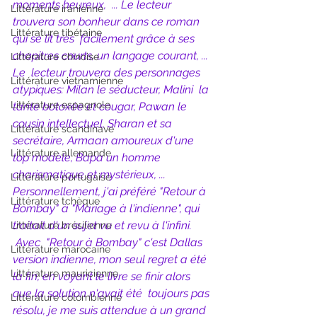
moments heureux,  ... Le lecteur 
Littérature iranienne
trouvera son bonheur dans ce roman 
Littérature tibétaine
qui se lit très  facilement grâce à ses 
chapitres courts, un langage courant, ... 
Littérature chinoise
Le  lecteur trouvera des personnages 
Littérature vietnamienne
atypiques: Milan le séducteur, Malini  la 
Littérature espagnole
tante botoxée et cougar, Pawan le 
cousin intellectuel, Sharan et sa  
Littérature scandinave
secrétaire, Armaan amoureux d'une 
Littérature allemande
top modèle, Bapa un homme 
charismatique et mystérieux, ... 
Littérature portugaise
Personnellement, j'ai préféré "Retour à 
Littérature tchèque
Bombay" à "Mariage à l'indienne", qui 
traitait d'un sujet vu et revu à l'infini. 
Littérature brésilienne
Avec  "Retour à Bombay" c'est Dallas 
Littérature marocaine
version indienne, mon seul regret a été  
Littérature mauricienne
la fin, en voyant le livre se finir alors 
que la solution n'avait été  toujours pas 
Littérature colombienne
résolu, je me suis attendue à un grand 