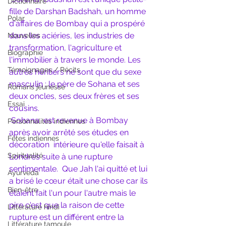
Dictionnaire
fille de Darshan Badshah, un homme  
Polar
d'affaires de Bombay qui a prospéré 
dans les aciéries, les industries de  
Nouvelles
transformation, l'agriculture et 
Biographie
l'immobilier à travers le monde. Les  
Témoignages / Récits
autres héritiers ne sont que du sexe 
masculin : le père de Sohana et ses  
Romans jeunesse
deux oncles, ses deux frères et ses 
Essai
cousins.
Sohana  est revenue à Bombay 
Personnalités indiennes
après avoir arrêté ses études en 
Fêtes indiennes
décoration  intérieure qu'elle faisait à 
Spiritualité
Londres suite à une rupture 
sentimentale.  Que Jah l'ai quitté et lui 
Ayurveda
a brisé le cœur était une chose car ils  
Bien-être
étaient fait l'un pour l'autre mais le 
pire c'est que la raison de cette  
Littérature hindi
rupture est un différent entre la 
Littérature tamoule