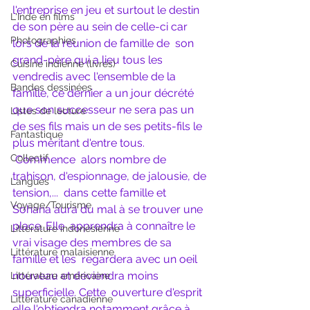
l'entreprise en jeu et surtout le destin  
L'Inde en films
de son père au sein de celle-ci car 
Photographies
lors de la réunion de famille de  son 
grand-père qui a lieu tous les 
Cuisine indienne (livres)
vendredis avec l'ensemble de la  
Bandes dessinées
famille, ce dernier a un jour décrété 
que son successeur ne sera pas un  
Listes de lecture
de ses fils mais un de ses petits-fils le 
Fantastique
plus méritant d'entre tous.
Collectif
Commence  alors nombre de 
trahison, d'espionnage, de jalousie, de 
Langues
tension,...  dans cette famille et 
Voyage/Tourisme
Sohana aura du mal à se trouver une 
place. Elle  apprendra à connaître le 
Littérature indonésienne
vrai visage des membres de sa 
Littérature malaisienne
famille et les  regardera avec un oeil 
nouveau et deviendra moins 
Littérature américaine
superficielle. Cette  ouverture d'esprit 
Littérature canadienne
elle l'obtiendra notamment grâce à 