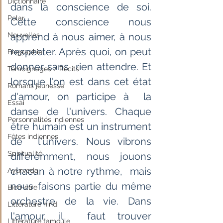
Dictionnaire
dans la conscience de soi. 
Polar
Cette conscience nous  
Nouvelles
apprend à nous aimer, à nous 
respecter. Après quoi, on peut 
Biographie
donner sans  rien attendre. Et 
Témoignages / Récits
lorsque l'on est dans cet état 
Romans jeunesse
d'amour, on participe à  la 
Essai
danse de l'univers. Chaque 
Personnalités indiennes
être humain est un instrument 
Fêtes indiennes
de  l'univers. Nous vibrons 
Spiritualité
différemment, nous jouons 
chacun à notre rythme,  mais 
Ayurveda
nous faisons partie du même 
Bien-être
orchestre de la vie. Dans 
Littérature hindi
l'amour, il  faut trouver 
Littérature tamoule