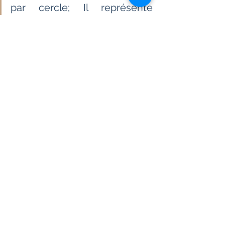
par cercle; Il représente  
l'univers et ouvre la voie à la 
méditation. Il aide à entrer en  
vibration avec l'énergie 
cosmique. 
                             Page 18       
Vous  êtes capable d'opposer 
votre liberté à la contrainte. 
Sachez toutefois  que votre 
liberté est celle de l'énergie 
qui vous pousse à créer votre  
propre existence. N'ayez 