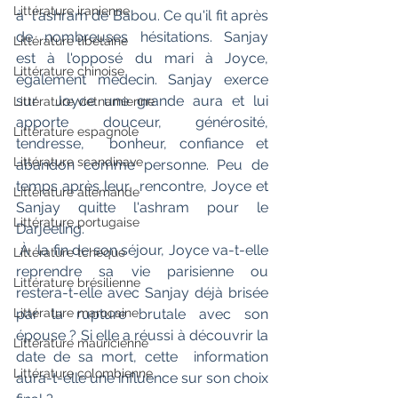
Littérature iranienne
à  l'ashram de Babou. Ce qu'il fit après 
de nombreuses hésitations. Sanjay  
Littérature tibétaine
est à l'opposé du mari à Joyce, 
Littérature chinoise
également médecin. Sanjay exerce 
sur  Joyce une grande aura et lui 
Littérature vietnamienne
apporte douceur, générosité, 
Littérature espagnole
tendresse,  bonheur, confiance et 
Littérature scandinave
abandon comme personne. Peu de 
temps après leur  rencontre, Joyce et 
Littérature allemande
Sanjay quitte l'ashram pour le 
Littérature portugaise
Darjeeling.
 À  la fin de son séjour, Joyce va-t-elle 
Littérature tchèque
reprendre sa vie parisienne ou  
Littérature brésilienne
restera-t-elle avec Sanjay déjà brisée 
par la rupture brutale avec son  
Littérature marocaine
épouse ? Si elle a réussi à découvrir la 
Littérature mauricienne
date de sa mort, cette  information 
Littérature colombienne
aura-t-elle une influence sur son choix 