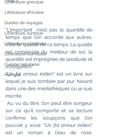
final ?
Littérature grecque
Littérature africaine
Guides de voyages
"L'important  n'est pas la quantité de 
Littérature ourdoue
temps que l'on accorde aux autres, 
Littérature islandaise
c'est la  qualité de ce temps. La qualité 
est composée du meilleur de soi, la  
Littérature islandaise
quantité est imprégnée de lassitude et 
Cuisine népalaise
d'obligation."
"Un fol amour indien"
 est un livre sur 
Mangas
lequel je suis tombée par pur hasard 
dans une des médiathèques où je suis 
inscrite.
 Au vu du titre, l'on peut être songeur 
sur ce qu'il comporte et sa lecture 
confirme les soupçons que l'on 
pouvait y avoir.
 "Un fol amour indien" 
est un roman à l'eau de rose, 