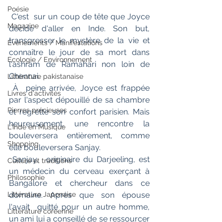
Poésie
 C'est  sur un coup de tête que Joyce 
Magazine
décide d'aller en Inde. Son but,  
transgresser le mystère de la vie et 
Evènements / Manifestations
connaître le jour de sa mort dans  
Ecologie / Environnement
l'ashram de Ramahari non loin de 
Chennai. 
Littérature pakistanaise
 À  peine arrivée, Joyce est frappée 
Livres d'activités
par l'aspect dépouillé de sa chambre  
Pierres précieuses
et regrette son confort parisien. Mais 
heureusement, une rencontre la  
L'Inde en Musique
bouleversera entièrement, comme 
Shopping
elle bouleversera Sanjay.
 Sanjay,  originaire du Darjeeling, est 
Culture et traditions
un médecin du cerveau exerçant à  
Philosophie
Bangalore et chercheur dans ce 
domaine. Après que son épouse 
Littérature Japonaise
l'avait  quitté pour un autre homme, 
Littérature coréenne
un ami lui a conseillé de se ressourcer 