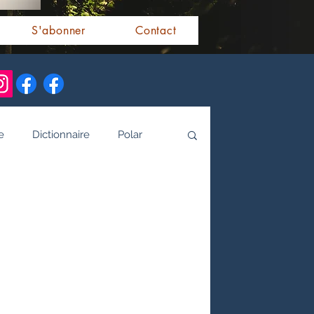
S'abonner
Contact
e
Dictionnaire
Polar
alités indiennes
tamoule
Littérature bengali
 de l'Inde par les livres