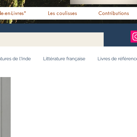
e-en-Livres"
Les coulisses
Contributions
atures de l'Inde
Littérature française
Livres de référenc
ignages / Récits
Romans jeunesse
Essai
Personn
Ayurveda
Bien-être
Littérature hindi
Littérature 
e pendjabi
L'Inde vue par l'Occident
Yoga
Histoire