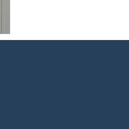
rature du Bangladesh
Littérature pakistanaise
Littératur
rîtam