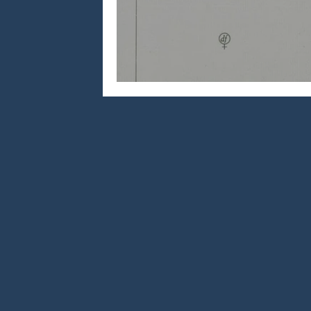
Littérature anglo-saxonne
Litté
"La Vérité" de Amritâ P
Littérature sri-lankaise
Contes