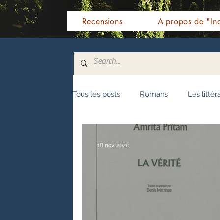
Recensions
A propos de "Ind
Tous les posts
Romans
Les littér
Nouvelles
Biographie
Témo
18 nov. 2020
Fêtes indiennes
Spiritualité
Littérature malayalam
Littératur