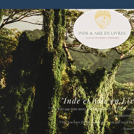
INDE & ASIE EN LIVRES
"Inde et Asie en Li
"
Une fois que vous aurez senti la poussière de l'Inde, vou
en libérerez j
"Once you have felt the Indian dust, you will never be fr
- Rumer 