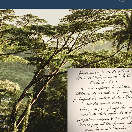
vres"
s ne vous
amais " -
ee of it."
Godden -