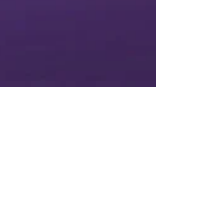
7 déc. 2023
"Thoreau, yogi des bois" par
Colette Poggi - Émilie Poggi
aux Éditions des Équateurs
#hindouisme #bhagavadgita