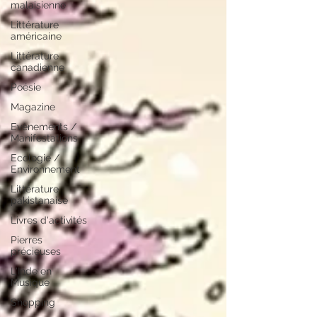
malaisienne
Littérature
américaine
Littérature
canadienne
Poésie
Magazine
Evènements /
Manifestations
Ecologie /
Environnement
Littérature
pakistanaise
Livres d'activités
Pierres
précieuses
L'Inde en
Musique
Shopping