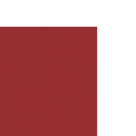
#mahabharata #thoreau #yoga
#editionsdeséquateurs #colettepoggi
#emiliepoggi #sanscrit
#philosophieindienne...