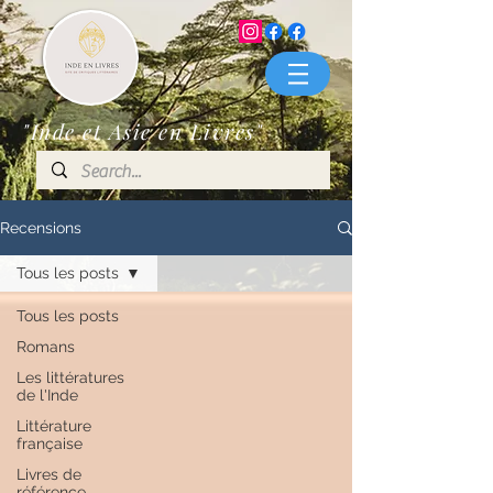
"Inde et Asie en Livres"
Recensions
Tous les posts
Tous les posts
Romans
Les littératures
de l'Inde
Littérature
française
Livres de
référence