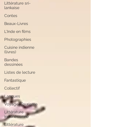
Littérature sri-
lankaise
Contes
Beaux-Livres
L'Inde en films
Photographies
Cuisine indienne
(livres)
Bandes
dessinées
Listes de lecture
Fantastique
Collectif
Langues
Voyage/Tourisme
Littérature
indonésienne
Littérature