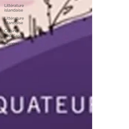
Littérature
islandaise
Littérature
islandaise
Cuisine
népalaise
Mangas