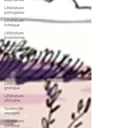
Littérature
portugaise
Littérature
tchèque
Littérature
brésilienne
Littérature
marocaine
Littérature
mauricienne
Littérature
colombienne
Littérature
grecque
Littérature
africaine
Guides de
voyages
Littérature
ourdoue