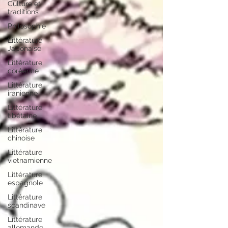
Culture et
traditions
Philosophie
Littérature
Japonaise
Littérature
coréenne
Littérature
iranienne
Littérature
tibétaine
Littérature
chinoise
Littérature
vietnamienne
Littérature
espagnole
Littérature
scandinave
Littérature
allemande