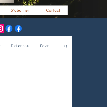
S'abonner
Contact
e
Dictionnaire
Polar
alités indiennes
tamoule
Littérature bengali
 de l'Inde par les livres