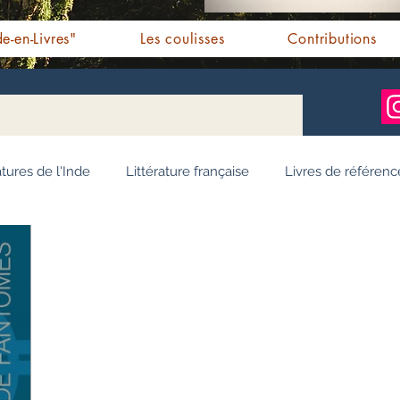
e-en-Livres"
Les coulisses
Contributions
atures de l'Inde
Littérature française
Livres de référenc
ignages / Récits
Romans jeunesse
Essai
Personn
Ayurveda
Bien-être
Littérature hindi
Littérature 
e pendjabi
L'Inde vue par l'Occident
Yoga
Histoire