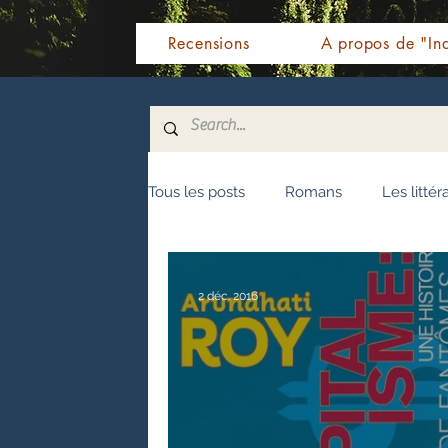
Recensions
A propos de "Ind
Tous les posts
Romans
Les littér
Nouvelles
Biographie
Témo
2 déc. 2016
Fêtes indiennes
Spiritualité
Littérature malayalam
Littératur