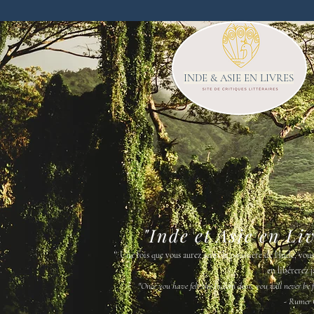
INDE & ASIE EN LIVRES
"Inde et Asie en Li
"
Une fois que vous aurez senti la poussière de l'Inde, vou
en libérerez j
"Once you have felt the Indian dust, you will never be fr
- Rumer 