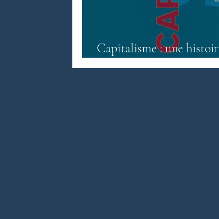
Littérature anglo-saxonne
Litté
Capitalisme : une histoir
fantômes de Arundhati 
Littérature sri-lankaise
Contes