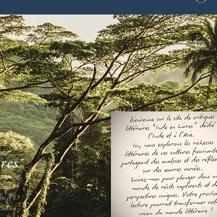
vres"
s ne vous
amais " -
ee of it."
Godden -