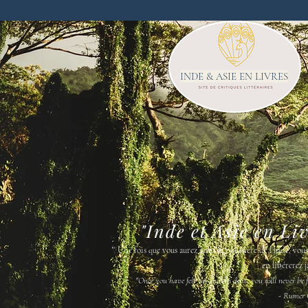
INDE & ASIE EN LIVRES
"Inde et Asie en Li
"
Une fois que vous aurez senti la poussière de l'Inde, vou
en libérerez j
"Once you have felt the Indian dust, you will never be fr
- Rumer 