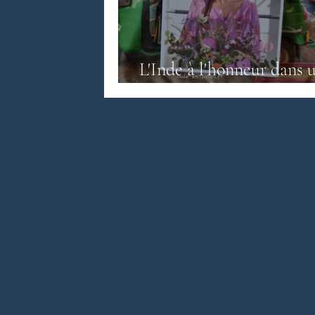
Littérature anglo-saxonne
Litté
L'Inde à l'honneur dans 
magazine Fragonard
Littérature sri-lankaise
Contes