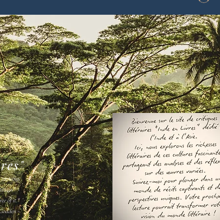
vres"
s ne vous
amais " -
ee of it."
Godden -