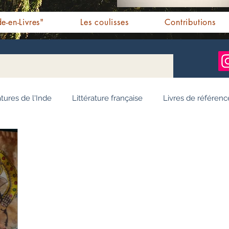
e-en-Livres"
Les coulisses
Contributions
atures de l'Inde
Littérature française
Livres de référenc
ignages / Récits
Romans jeunesse
Essai
Personn
Ayurveda
Bien-être
Littérature hindi
Littérature 
e pendjabi
L'Inde vue par l'Occident
Yoga
Histoire