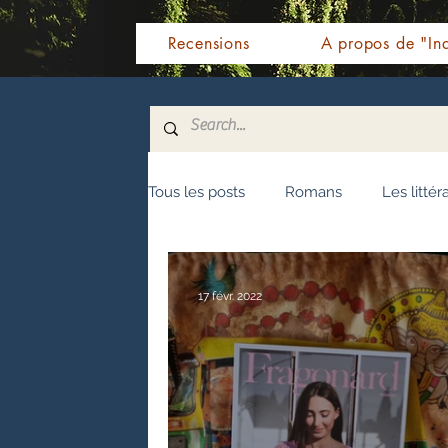
Recensions
A propos de "Ind
Tous les posts
Romans
Les littér
Nouvelles
Biographie
Témo
17 févr. 2022
Fêtes indiennes
Spiritualité
Littérature malayalam
Littératur