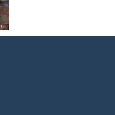
rature du Bangladesh
Littérature pakistanaise
Littératur
un