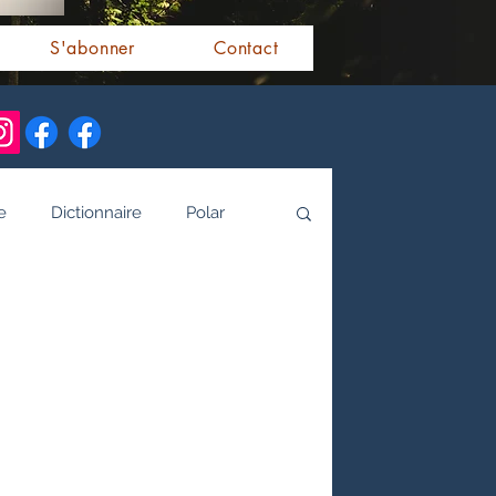
S'abonner
Contact
e
Dictionnaire
Polar
alités indiennes
tamoule
Littérature bengali
 de l'Inde par les livres