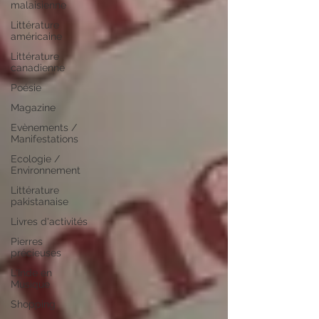
malaisienne
Littérature
américaine
Littérature
canadienne
Poésie
Magazine
Evènements /
Manifestations
Ecologie /
Environnement
Littérature
pakistanaise
Livres d'activités
Pierres
précieuses
L'Inde en
Musique
Shopping