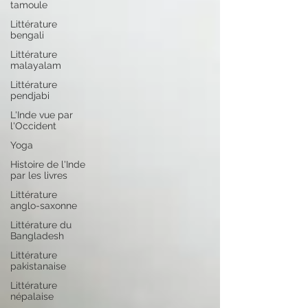
tamoule
Littérature
bengali
Littérature
malayalam
Littérature
pendjabi
L'Inde vue par
l'Occident
Yoga
Histoire de l'Inde
par les livres
Littérature
anglo-saxonne
Littérature du
Bangladesh
Littérature
pakistanaise
Littérature
népalaise