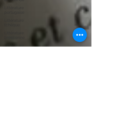
Littérature
portugaise
Littérature
tchèque
Littérature
brésilienne
Littérature
marocaine
Littérature
mauricienne
Littérature
colombienne
Littérature
grecque
Littérature
africaine
Guides de
voyages
Littérature
ourdoue