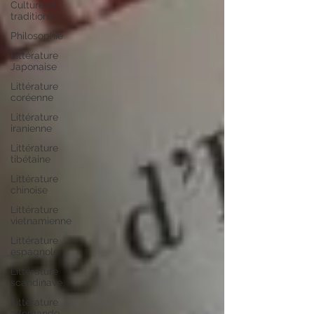
Culture et
traditions
Philosophie
Littérature
Japonaise
Littérature
coréenne
Littérature
iranienne
Littérature
tibétaine
Littérature
chinoise
Littérature
vietnamienne
Littérature
espagnole
Littérature
scandinave
Littérature
allemande