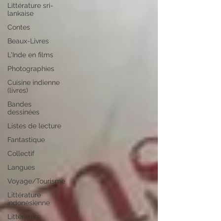
Littérature sri-
lankaise
Contes
Beaux-Livres
L'Inde en films
Photographies
Cuisine indienne
(livres)
Bandes
dessinées
Listes de lecture
Fantastique
Collectif
Langues
Voyage/Tourisme
Littérature
indonésienne
Littérature