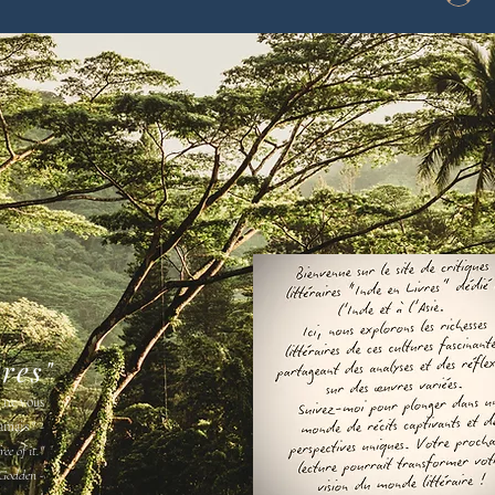
vres"
s ne vous
amais " -
ee of it."
Godden -