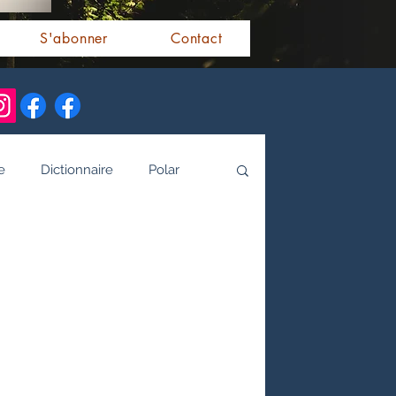
S'abonner
Contact
e
Dictionnaire
Polar
alités indiennes
tamoule
Littérature bengali
 de l'Inde par les livres