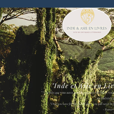
INDE & ASIE EN LIVRES
"Inde et Asie en Li
"
Une fois que vous aurez senti la poussière de l'Inde, vou
en libérerez j
"Once you have felt the Indian dust, you will never be fr
- Rumer 