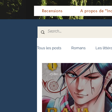
Recensions
A propos de "Ind
Tous les posts
Romans
Les littér
Nouvelles
Biographie
Témo
23 déc. 2025
Fêtes indiennes
Spiritualité
Littérature malayalam
Littératur