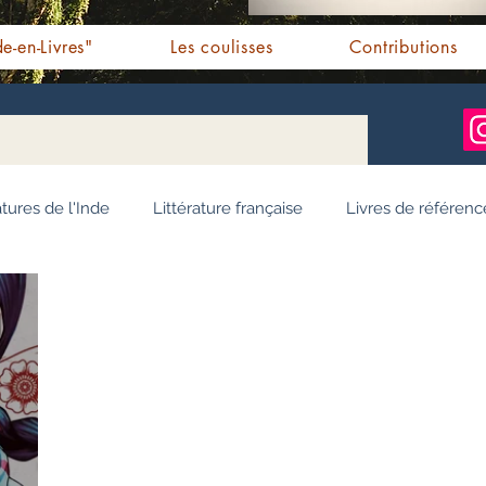
e-en-Livres"
Les coulisses
Contributions
atures de l'Inde
Littérature française
Livres de référenc
ignages / Récits
Romans jeunesse
Essai
Personn
Ayurveda
Bien-être
Littérature hindi
Littérature 
e pendjabi
L'Inde vue par l'Occident
Yoga
Histoire