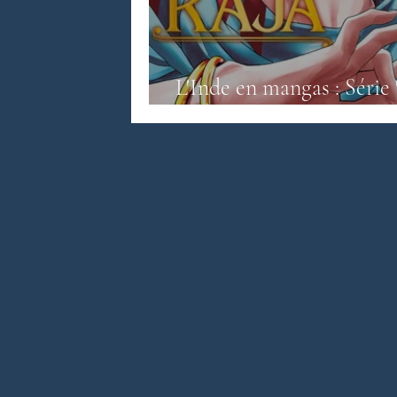
Littérature anglo-saxonne
Litté
L'Inde en mangas : Série 
de Kouta Innami (3 tome
Littérature sri-lankaise
Contes