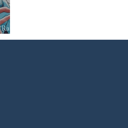
rature du Bangladesh
Littérature pakistanaise
Littératur
"Raja"
s)