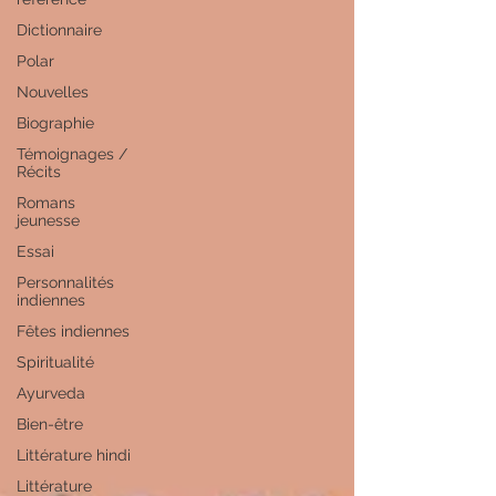
Dictionnaire
Polar
Nouvelles
Biographie
Témoignages /
Récits
Romans
jeunesse
Essai
Personnalités
indiennes
Fêtes indiennes
Spiritualité
Ayurveda
Bien-être
Littérature hindi
Littérature