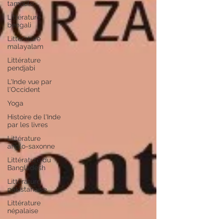
tamoule
Littérature
bengali
Littérature
malayalam
Littérature
pendjabi
L'Inde vue par
l'Occident
Yoga
Histoire de l'Inde
par les livres
Littérature
anglo-saxonne
Littérature du
Bangladesh
Littérature
pakistanaise
Littérature
népalaise