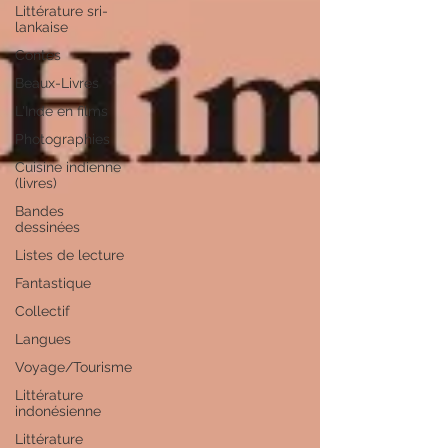
Littérature sri-
lankaise
Contes
Beaux-Livres
L'Inde en films
Photographies
Cuisine indienne
(livres)
Bandes
dessinées
Listes de lecture
Fantastique
Collectif
Langues
Voyage/Tourisme
Littérature
indonésienne
Littérature