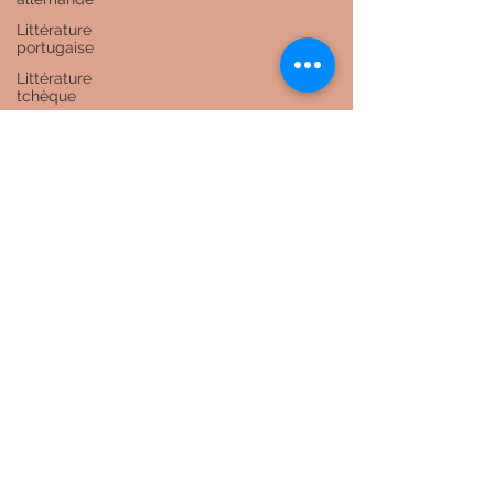
Littérature
portugaise
Littérature
tchèque
Littérature
brésilienne
Littérature
marocaine
Littérature
mauricienne
Littérature
colombienne
Littérature
grecque
Littérature
africaine
Guides de
voyages
Littérature
ourdoue