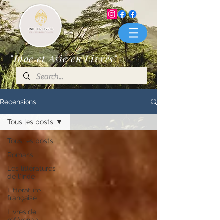
"Inde et Asie en Livres"
Recensions
Tous les posts
Tous les posts
Romans
Les littératures
de l'Inde
Littérature
française
Livres de
référence