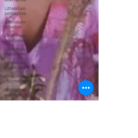
Littérature
portugaise
Littérature
tchèque
Littérature
brésilienne
Littérature
marocaine
Littérature
mauricienne
Littérature
colombienne
Littérature
grecque
Littérature
africaine
Guides de
voyages
Littérature
ourdoue