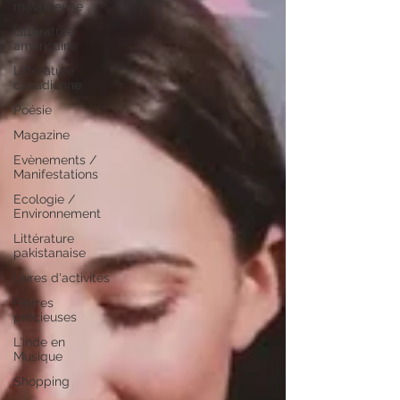
malaisienne
Littérature
américaine
Littérature
canadienne
Poésie
Magazine
Evènements /
Manifestations
Ecologie /
Environnement
Littérature
pakistanaise
Livres d'activités
Pierres
précieuses
L'Inde en
Musique
Shopping