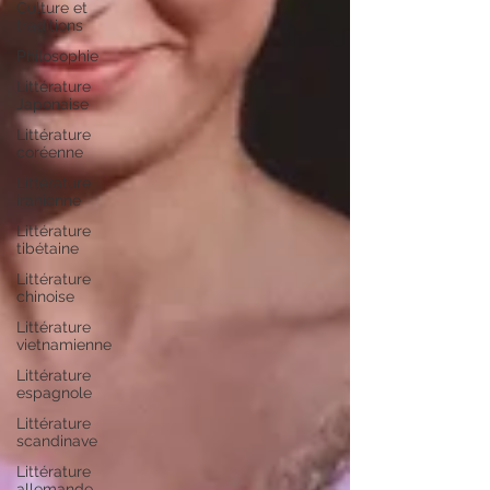
Culture et
traditions
Philosophie
Littérature
Japonaise
Littérature
coréenne
Littérature
iranienne
Littérature
tibétaine
Littérature
chinoise
Littérature
vietnamienne
Littérature
espagnole
Littérature
scandinave
Littérature
allemande