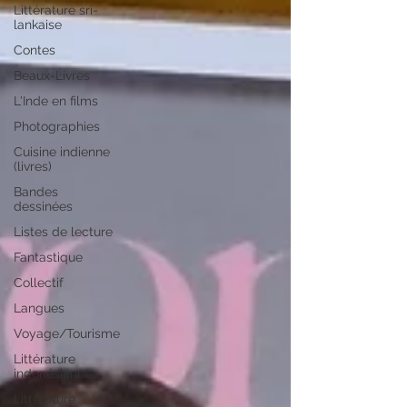
Littérature sri-
lankaise
Contes
Beaux-Livres
L'Inde en films
Photographies
Cuisine indienne
(livres)
Bandes
dessinées
Listes de lecture
Fantastique
Collectif
Langues
Voyage/Tourisme
Littérature
indonésienne
Littérature