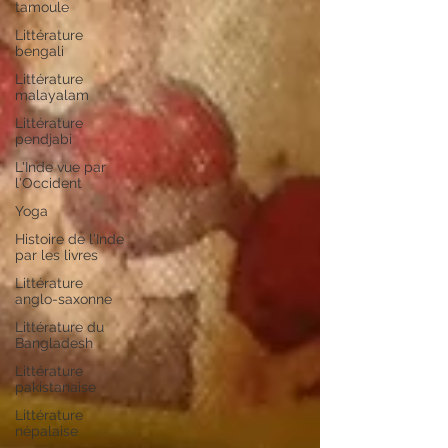
tamoule
Littérature
bengali
Littérature
malayalam
Littérature
pendjabi
L'Inde vue par
l'Occident
Yoga
Histoire de l'Inde
par les livres
Littérature
anglo-saxonne
Littérature du
Bangladesh
Littérature
pakistanaise
Littérature
népalaise