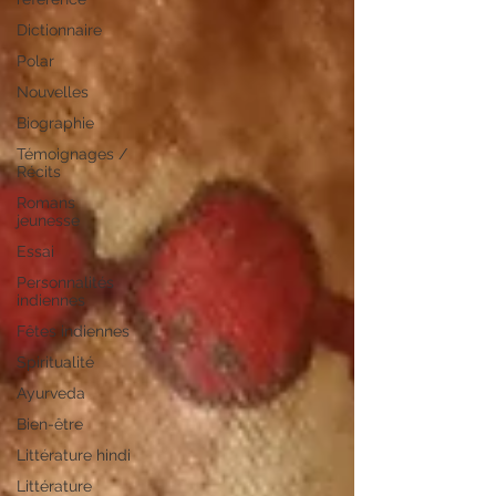
Dictionnaire
Polar
Nouvelles
Biographie
Témoignages /
Récits
Romans
jeunesse
Essai
Personnalités
indiennes
Fêtes indiennes
Spiritualité
Ayurveda
Bien-être
Littérature hindi
Littérature