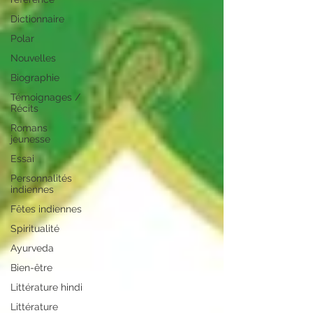
Dictionnaire
Polar
Nouvelles
Biographie
Témoignages /
Récits
Romans
jeunesse
Essai
Personnalités
indiennes
Fêtes indiennes
Spiritualité
Ayurveda
Bien-être
Littérature hindi
Littérature