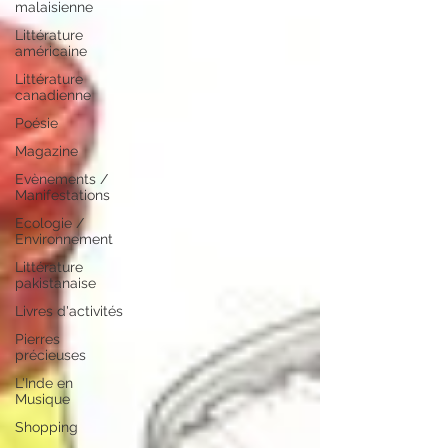
malaisienne
Littérature
américaine
Littérature
canadienne
Poésie
Magazine
Evènements /
Manifestations
Ecologie /
Environnement
Littérature
pakistanaise
Livres d'activités
Pierres
précieuses
L'Inde en
Musique
Shopping