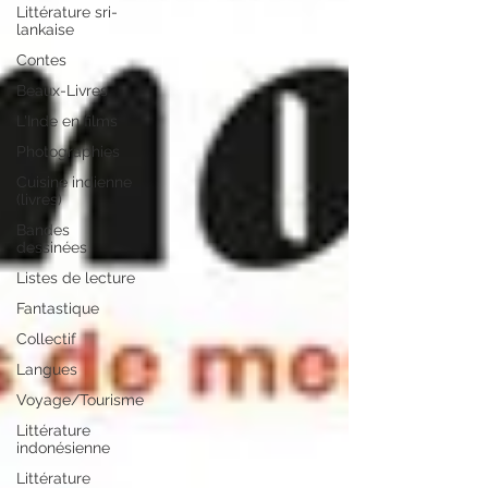
Littérature sri-
lankaise
Contes
Beaux-Livres
L'Inde en films
Photographies
Cuisine indienne
(livres)
Bandes
dessinées
Listes de lecture
Fantastique
Collectif
Langues
Voyage/Tourisme
Littérature
indonésienne
Littérature