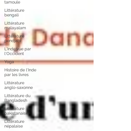
tamoule
Littérature
bengali
Littérature
malayalam
Littérature
pendjabi
L'Inde vue par
l'Occident
Yoga
Histoire de l'Inde
par les livres
Littérature
anglo-saxonne
Littérature du
Bangladesh
Littérature
pakistanaise
Littérature
népalaise