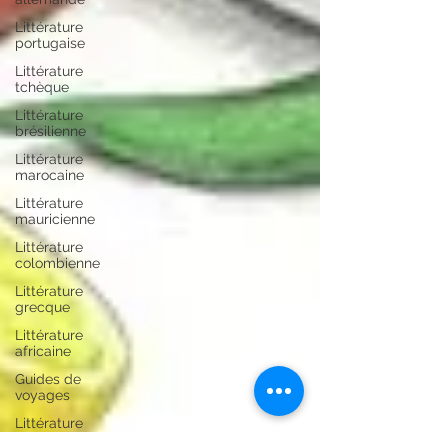
Littérature
portugaise
Littérature
tchèque
Littérature
brésilienne
Littérature
marocaine
Littérature
mauricienne
Littérature
colombienne
Littérature
grecque
Littérature
africaine
Guides de
voyages
Littérature
ourdoue