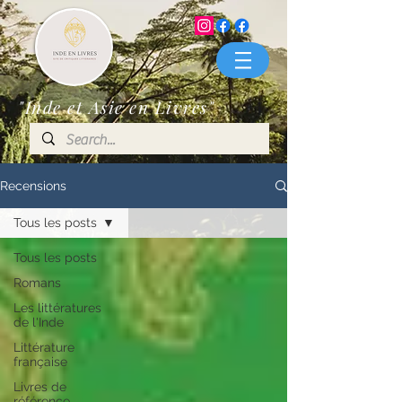
"Inde et Asie en Livres"
Recensions
Tous les posts
Tous les posts
Romans
Les littératures
de l'Inde
Littérature
française
Livres de
référence