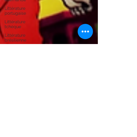
Littérature
portugaise
Littérature
tchèque
Littérature
brésilienne
Littérature
marocaine
Littérature
mauricienne
Littérature
colombienne
Littérature
grecque
Littérature
africaine
Guides de
voyages
Littérature
ourdoue