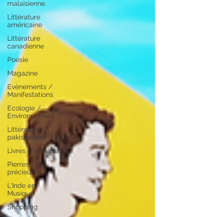
malaisienne
Littérature
américaine
Littérature
canadienne
Poésie
Magazine
Evènements /
Manifestations
Ecologie /
Environnement
Littérature
pakistanaise
Livres d'activités
Pierres
précieuses
L'Inde en
Musique
Shopping