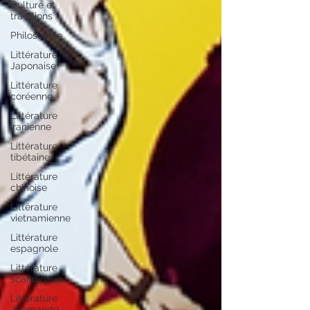
Culture et
traditions
Philosophie
Littérature
Japonaise
Littérature
coréenne
Littérature
iranienne
Littérature
tibétaine
Littérature
chinoise
Littérature
vietnamienne
Littérature
espagnole
Littérature
scandinave
Littérature
allemande