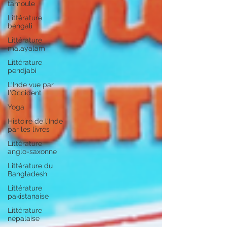
tamoule
Littérature
bengali
Littérature
malayalam
Littérature
pendjabi
L'Inde vue par
l'Occident
Yoga
Histoire de l'Inde
par les livres
Littérature
anglo-saxonne
Littérature du
Bangladesh
Littérature
pakistanaise
Littérature
népalaise