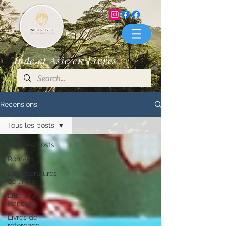
"Inde et Asie en Livres"
Recensions
Tous les posts
Tous les posts
Romans
Les littératures
de l'Inde
Littérature
française
Livres de
référence