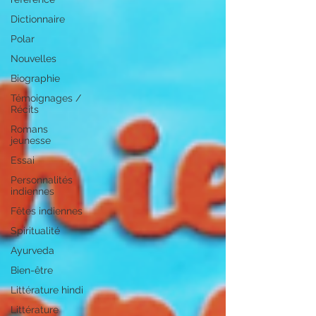
Dictionnaire
Polar
Nouvelles
Biographie
Témoignages /
Récits
Romans
jeunesse
Essai
Personnalités
indiennes
Fêtes indiennes
Spiritualité
Ayurveda
Bien-être
Littérature hindi
Littérature