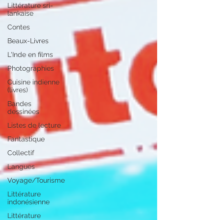
Littérature sri-
lankaise
Contes
Beaux-Livres
L'Inde en films
Photographies
Cuisine indienne
(livres)
Bandes
dessinées
Listes de lecture
Fantastique
Collectif
Langues
Voyage/Tourisme
Littérature
indonésienne
Littérature