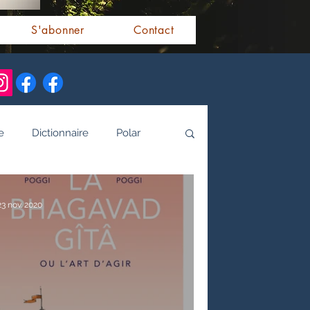
S'abonner
Contact
e
Dictionnaire
Polar
alités indiennes
23 nov. 2020
tamoule
Littérature bengali
 de l'Inde par les livres