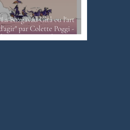
"La Bhagavad Gîtâ ou l'art
e népalaise
d'agir" par Colette Poggi -
Émilie Poggi aux Éditions Des
Équateurs