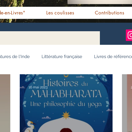
e-en-Livres"
Les coulisses
Contributions
atures de l'Inde
Littérature française
Livres de référenc
ignages / Récits
Romans jeunesse
Essai
Personn
16 mai 2023
Ayurveda
Bien-être
Littérature hindi
Littérature 
e pendjabi
L'Inde vue par l'Occident
Yoga
Histoire