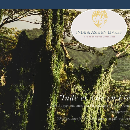
INDE & ASIE EN LIVRES
"Inde et Asie en Li
"
Une fois que vous aurez senti la poussière de l'Inde, vou
en libérerez j
"Once you have felt the Indian dust, you will never be fr
- Rumer 