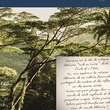
vres"
s ne vous
amais " -
ee of it."
Godden -