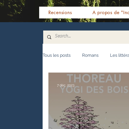
Recensions
A propos de "Ind
Tous les posts
Romans
Les littér
Nouvelles
Biographie
Témo
7 déc. 2023
Fêtes indiennes
Spiritualité
Littérature malayalam
Littératur