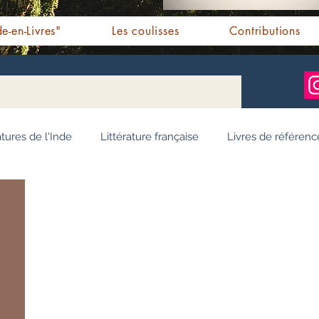
e-en-Livres"
Les coulisses
Contributions
atures de l'Inde
Littérature française
Livres de référenc
ignages / Récits
Romans jeunesse
Essai
Personn
Ayurveda
Bien-être
Littérature hindi
Littérature 
e pendjabi
L'Inde vue par l'Occident
Yoga
Histoire