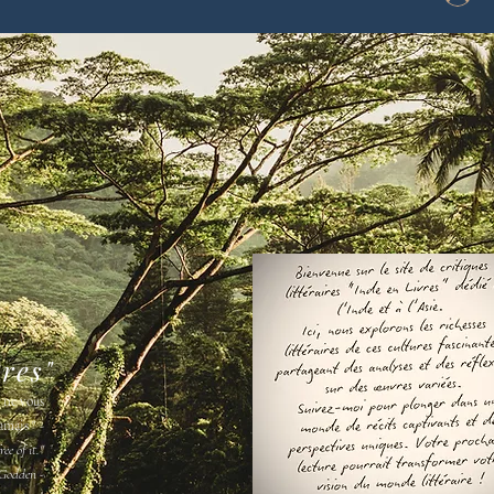
vres"
s ne vous
amais " -
ee of it."
Godden -