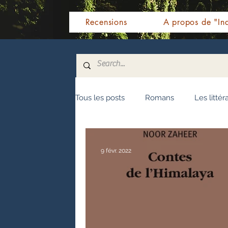
Recensions
A propos de "Ind
Tous les posts
Romans
Les littér
Nouvelles
Biographie
Témo
9 févr. 2022
Fêtes indiennes
Spiritualité
Littérature malayalam
Littératur