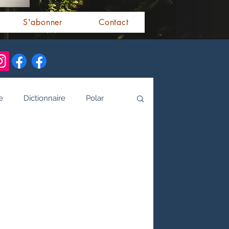
S'abonner
Contact
e
Dictionnaire
Polar
alités indiennes
tamoule
Littérature bengali
 de l'Inde par les livres