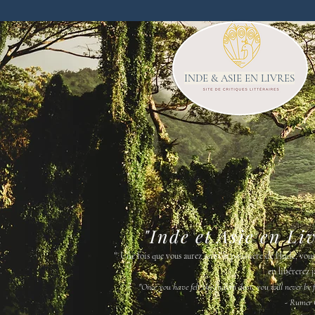
INDE & ASIE EN LIVRES
"Inde et Asie en Li
"
Une fois que vous aurez senti la poussière de l'Inde, vou
en libérerez j
"Once you have felt the Indian dust, you will never be fr
- Rumer 