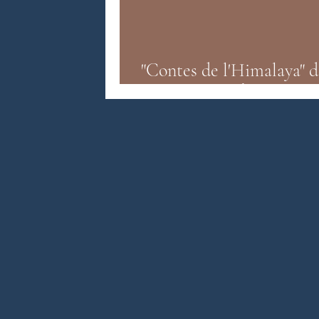
Littérature anglo-saxonne
Litté
"Contes de l'Himalaya" d
Noor Zaheer Éditions B
Littérature sri-lankaise
Contes