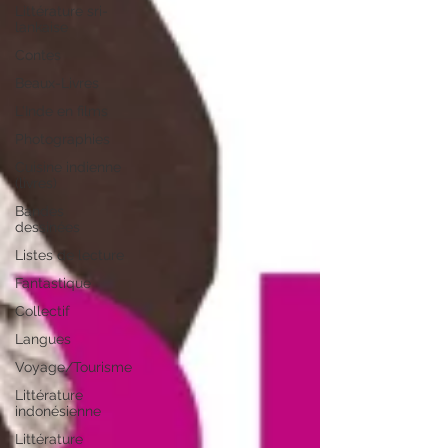
Littérature sri-
lankaise
Contes
Beaux-Livres
L'Inde en films
Photographies
Cuisine indienne
(livres)
Bandes
dessinées
Listes de lecture
Fantastique
Collectif
Langues
Voyage/Tourisme
Littérature
indonésienne
Littérature