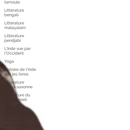
tamoule
Littérature
bengali
Littérature
malayalam
Littérature
pendjabi
L'Inde vue par
l'Occident
Yoga
Histoire de l'Inde
par les livres
Littérature
anglo-saxonne
Littérature du
Bangladesh
Littérature
pakistanaise
Littérature
népalaise