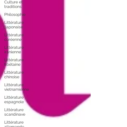
Culture et
traditions
Philosophie
Littérature
Japonaise
Littérature
coréenne
Littérature
iranienne
Littérature
tibétaine
Littérature
chinoise
Littérature
vietnamienne
Littérature
espagnole
Littérature
scandinave
Littérature
allemande