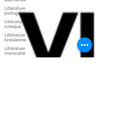
Littérature
portugaise
Littérature
tchèque
Littérature
brésilienne
Littérature
marocaine
Littérature
mauricienne
Littérature
colombienne
Littérature
grecque
Littérature
africaine
Guides de
voyages
Littérature
ourdoue