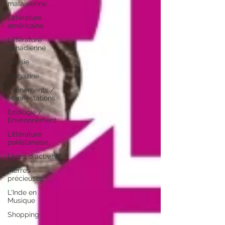
malaisienne
Littérature
américaine
Littérature
canadienne
Poésie
Magazine
Evènements /
Manifestations
Ecologie /
Environnement
Littérature
pakistanaise
Livres d'activités
Pierres
précieuses
L'Inde en
Musique
Shopping