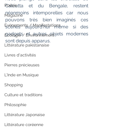
Calcutta et du Bengale, restent 
Poésie
néanmoins intemporelles car nous 
Magazine
pouvons très bien imaginés ces 
Evènements / Manifestations
scènes aujourd'hui même si des 
gadgets et autres objets modernes 
Ecologie / Environnement
sont depuis apparus.
Littérature pakistanaise
Livres d'activités
Pierres précieuses
L'Inde en Musique
Shopping
Culture et traditions
Philosophie
Littérature Japonaise
Littérature coréenne