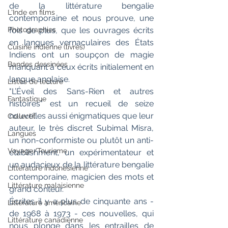
de la littérature bengalie 
L'Inde en films
contemporaine et nous prouve, une 
fois de plus, que les ouvrages écrits 
Photographies
en langues vernaculaires des États 
Cuisine indienne (livres)
Indiens ont un soupçon de magie 
Bandes dessinées
manquant à ceux écrits initialement en 
langue anglaise.
Listes de lecture
"L’Éveil des Sans-Rien et autres 
Fantastique
histoires" est un recueil de seize 
nouvelles aussi énigmatiques que leur 
Collectif
auteur, le très discret Subimal Misra, 
Langues
un non-conformiste ou plutôt un anti-
Voyage/Tourisme
etablishment, un expérimentateur et 
un audacieux de la littérature bengalie 
Littérature indonésienne
contemporaine, magicien des mots et 
Littérature malaisienne
grand conteur.
Écrites il y a plus de cinquante ans - 
Littérature américaine
de 1968 à 1973 - ces nouvelles, qui 
Littérature canadienne
nous plonge dans les entrailles de 