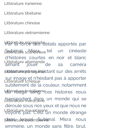
Littérature iranienne
Littérature tibétaine
Littérature chinoise
Littérature vietnamienne
Littérature espagnole
Par la force des détails apportés par 
Subimal Misra, tel un cinéaste 
Littérature scandinave
d'histoires courtes en noir et blanc 
Littérature allemande
aimant jouer de sa caméra 
notamment en insistant sur des arrêts 
Littérature portugaise
sur image et n'hésitant pas à apporter 
Littérature tchèque
subitement de la couleur, notamment 
Littérature brésilienne
du rouge sang, ces histoires nous 
transportent dans un monde qui se 
Littérature marocaine
déroule sous nos yeux et que nous ne 
Littérature mauricienne
voyons pas. C'est un monde étrange 
dans lequel Subimal Misra nous 
Littérature colombienne
emmène, un monde sans filtre, brut, 