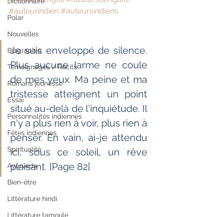
Dictionnaire
#auteurindien
#auteursindiens
Polar
Nouvelles
Je suis enveloppé de silence. 
Biographie
Plus aucune larme ne coule 
Témoignages / Récits
de mes yeux. Ma peine et ma 
Romans jeunesse
tristesse atteignent un point 
Essai
situé au-delà de l'inquiétude. Il 
Personnalités indiennes
n'y a plus rien à voir, plus rien à 
Fêtes indiennes
penser. En vain, ai-je attendu 
Spiritualité
ici, sous ce soleil, un rêve 
plaisant. [Page 82]
Ayurveda
Bien-être
Littérature hindi
Littérature tamoule