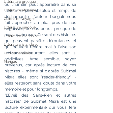
Littérature grecque
où l'humain peut apparaître dans sa 
Littérature africaine
laideur la plus absolue et rempli de 
déshumanité. L'auteur bengali nous 
Guides de voyages
fait approcher au plus près de nos 
Littérature ourdoue
angoisses, de nos peurs, presque de 
nos cauchemars. Ce sont des histoires 
Littérature islandaise
qui peuvent paraître déroutantes et 
Littérature islandaise
qui peuvent rendre mal à l'aise son 
lecteur et pourtant, elles sont si 
Cuisine népalaise
addictives. Âme sensible, soyez 
Mangas
prévenus, car après lecture de ces 
histoires - même si d'après Subimal 
Misra elles sont "reader-friendly" -  
elles resteront sans doute dans votre 
mémoire et pour longtemps.
"L’Éveil des Sans-Rien et autres 
histoires" de Subimal Misra est une 
lecture expérimentale qui vous fera 