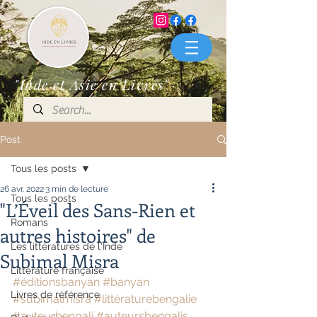
"Inde et Asie en Livres"
Post
Tous les posts
26 avr. 2022
3 min de lecture
Tous les posts
"L’Éveil des Sans-Rien et
Romans
autres histoires" de
Les littératures de l'Inde
Subimal Misra
Littérature française
#éditionsbanyan
#banyan
Livres de référence
#subimalmisra
#littératurebengalie
#auteurbengali
#auteursbengalis