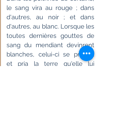
le sang vira au rouge ; dans 
d'autres, au noir ; et dans 
d'autres, au blanc. Lorsque les 
toutes dernières gouttes de 
sang du mendiant devinrent 
blanches, celui-ci se prostra 
et pria la terre qu'elle lui 
donne la mort. Chacun sait 
que l'on meurt comme les 
chiens et les chacals dans les 
rues. Cela n'empêchait pas le 
fou solitaire de hurler dans la 
désolation sur le pont de 
Khidirpur : "Vous entendez, le 
mendiant est en train de 