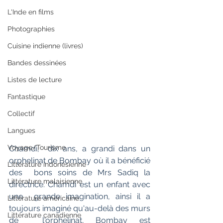
L'Inde en films
Photographies
Cuisine indienne (livres)
Bandes dessinées
Listes de lecture
Fantastique
Collectif
Langues
Voyage/Tourisme
Chamdi,  dix ans, a grandi dans un 
orphelinat de Bombay où il a bénéficié 
Littérature indonésienne
des  bons soins de Mrs Sadiq la 
Littérature malaisienne
directrice. Chamdi est un enfant avec 
une  grande imagination, ainsi il a 
Littérature américaine
toujours imaginé qu'au-delà des murs 
Littérature canadienne
de  l'orphelinat, Bombay est 