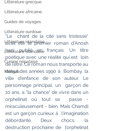
Littérature grecque
Littérature africaine
Guides de voyages
Littérature ourdoue
"Le  chant de la cité sans tristesse" 
Littérature islandaise
avait été le premier roman d'Anosh  
Irani publié en français. Un titre 
Littérature islandaise
poétique avec une réalité qui est  loin 
Cuisine népalaise
de l'être. Ce roman nous transporte au 
début des années 1990 à  Bombay, la 
Mangas
ville d'enfance de son auteur. Le 
personnage principal, un  garçon de 
10 ans, a "la chance" de vivre dans un 
orphelinat où tout se  passe - 
miraculeusement - bien. Mais Chamdi 
est un garçon curieux à  l'imagination 
débordante. Deux chocs, la 
destruction prochaine de  l'orphelinat 