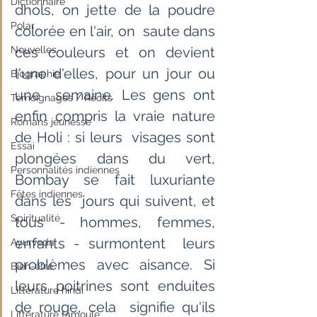
Dictionnaire
dhols, on jette de la poudre 
Polar
colorée en l'air, on  saute dans 
Nouvelles
ces couleurs et on devient 
l'une d'elles, pour un jour ou 
Biographie
une  semaine. Les gens ont 
Témoignages / Récits
enfin compris la vraie nature 
Romans jeunesse
de Holi : si leurs  visages sont 
Essai
plongées dans du vert, 
Personnalités indiennes
Bombay se fait luxuriante 
Fêtes indiennes
dans les  jours qui suivent, et 
Spiritualité
tous - hommes, femmes, 
enfants - surmontent  leurs  
Ayurveda
problèmes avec aisance. Si 
Bien-être
leurs poitrines sont enduites 
Littérature hindi
de rouge, cela  signifie qu'ils 
Littérature tamoule