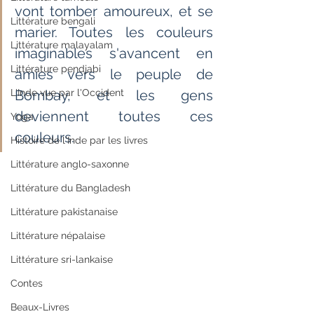
vont tomber amoureux, et se 
Littérature bengali
marier. Toutes les couleurs  
Littérature malayalam
imaginables s'avancent en 
Littérature pendjabi
amies vers le peuple de 
L'Inde vue par l'Occident
Bombay, et les gens  
deviennent toutes ces 
Yoga
couleurs.
Histoire de l'Inde par les livres
Littérature anglo-saxonne
Littérature du Bangladesh
Littérature pakistanaise
Littérature népalaise
Littérature sri-lankaise
Contes
Beaux-Livres