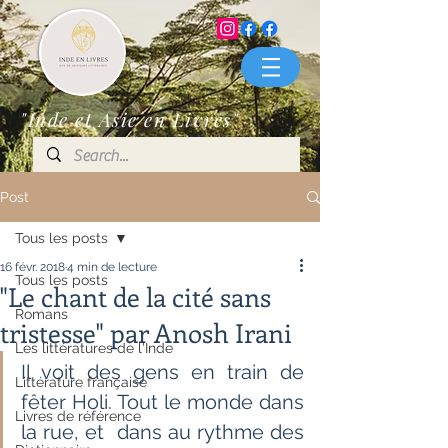
"Inde et Asie en Livres"
Post
Tous les posts
16 févr. 2018
4 min de lecture
Tous les posts
"Le chant de la cité sans
Romans
tristesse" par Anosh Irani
Les littératures de l'Inde
Il voit des gens en train de 
Littérature française
fêter Holi. Tout le monde dans 
Livres de référence
la rue, et  dans au rythme des 