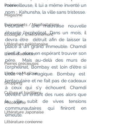
merveilleuse, il lui a même inventé un 
Poésie
nom :  Kahunsha, la ville sans tristesse.
Magazine
Evènements / Manifestations
Pourtant  une mauvaise nouvelle 
ébranle l'orphelinat. Dans un mois, il 
Ecologie / Environnement
devra être  détruit afin de laisser la 
Littérature pakistanaise
place à un grand immeuble. Chamdi 
s'enfuit  alors en espérant trouver son 
Livres d'activités
père.  Mais au-delà des murs de  
Pierres précieuses
l'orphelinat, Bombay est loin d'être si 
L'Inde en Musique
belle et si magique. Bombay est   
tentaculaire et ne fait pas de cadeaux 
Shopping
à ceux qui s'y échouent. Chamdi  
Culture et traditions
devient un enfant des rues alors que 
la ville subit de vives tensions  
Philosophie
communautaires qui finiront en 
Littérature Japonaise
émeute.
Littérature coréenne